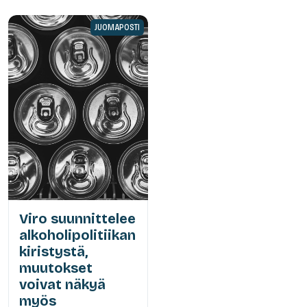
JUOMAPOSTI
Viro suunnittelee
alkoholipolitiikan
kiristystä,
muutokset
voivat näkyä
myös