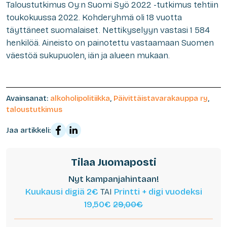
Taloustutkimus Oy:n Suomi Syö 2022 -tutkimus tehtiin
toukokuussa 2022. Kohderyhmä oli 18 vuotta
täyttäneet suomalaiset. Nettikyselyyn vastasi 1 584
henkilöä. Aineisto on painotettu vastaamaan Suomen
väestöä sukupuolen, iän ja alueen mukaan.
Avainsanat:
alkoholipolitiikka
,
Päivittäistavarakauppa ry
,
taloustutkimus
Jaa artikkeli:
Tilaa Juomaposti
Nyt kampanjahintaan!
Kuukausi digiä 2€
TAI
Printti + digi vuodeksi
19,50€
29,00€