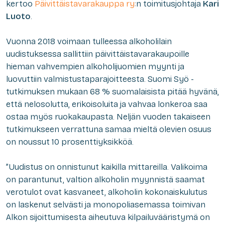
kertoo
Päivittäistavarakauppa ry
:n toimitusjohtaja
Kari
Luoto
.
Vuonna 2018 voimaan tulleessa alkoholilain
uudistuksessa sallittiin päivittäistavarakaupoille
hieman vahvempien alkoholijuomien myynti ja
luovuttiin valmistustaparajoitteesta. Suomi Syö -
tutkimuksen mukaan 68 % suomalaisista pitää hyvänä,
että nelosolutta, erikoisoluita ja vahvaa lonkeroa saa
ostaa myös ruokakaupasta. Neljän vuoden takaiseen
tutkimukseen verrattuna samaa mieltä olevien osuus
on noussut 10 prosenttiyksikköä.
”Uudistus on onnistunut kaikilla mittareilla. Valikoima
on parantunut, valtion alkoholin myynnistä saamat
verotulot ovat kasvaneet, alkoholin kokonaiskulutus
on laskenut selvästi ja monopoliasemassa toimivan
Alkon sijoittumisesta aiheutuva kilpailuvääristymä on