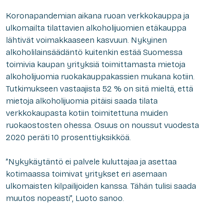
Koronapandemian aikana ruoan verkkokauppa ja
ulkomailta tilattavien alkoholijuomien etäkauppa
lähtivät voimakkaaseen kasvuun. Nykyinen
alkoholilainsäädäntö kuitenkin estää Suomessa
toimivia kaupan yrityksiä toimittamasta mietoja
alkoholijuomia ruokakauppakassien mukana kotiin.
Tutkimukseen vastaajista 52 % on sitä mieltä, että
mietoja alkoholijuomia pitäisi saada tilata
verkkokaupasta kotiin toimitettuna muiden
ruokaostosten ohessa. Osuus on noussut vuodesta
2020 peräti 10 prosenttiyksikköä.
”Nykykäytäntö ei palvele kuluttajaa ja asettaa
kotimaassa toimivat yritykset eri asemaan
ulkomaisten kilpailijoiden kanssa. Tähän tulisi saada
muutos nopeasti”, Luoto sanoo.