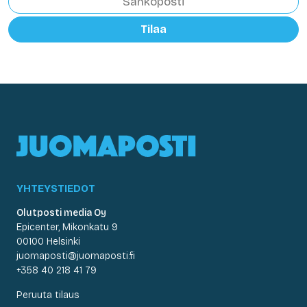
Tilaa
YHTEYSTIEDOT
Olutposti media Oy
Epicenter, Mikonkatu 9
00100 Helsinki
juomaposti@juomaposti.fi
+358 40 218 41 79
Peruuta tilaus