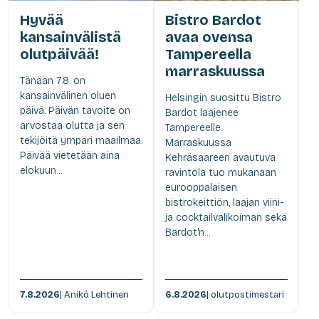
Hyvää
Bistro Bardot
kansainvälistä
avaa ovensa
olutpäivää!
Tampereella
marraskuussa
Tänään 7.8. on
kansainvälinen oluen
Helsingin suosittu Bistro
päivä. Päivän tavoite on
Bardot laajenee
arvostaa olutta ja sen
Tampereelle.
tekijöitä ympäri maailmaa.
Marraskuussa
Päivää vietetään aina
Kehräsaareen avautuva
elokuun...
ravintola tuo mukanaan
eurooppalaisen
bistrokeittiön, laajan viini-
ja cocktailvalikoiman sekä
Bardot'n...
7.8.2026
| Anikó Lehtinen
6.8.2026
| olutpostimestari