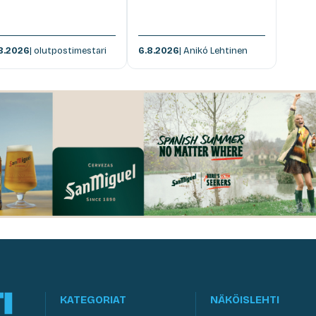
8.2026
| olutpostimestari
6.8.2026
| Anikó Lehtinen
KATEGORIAT
NÄKÖISLEHTI