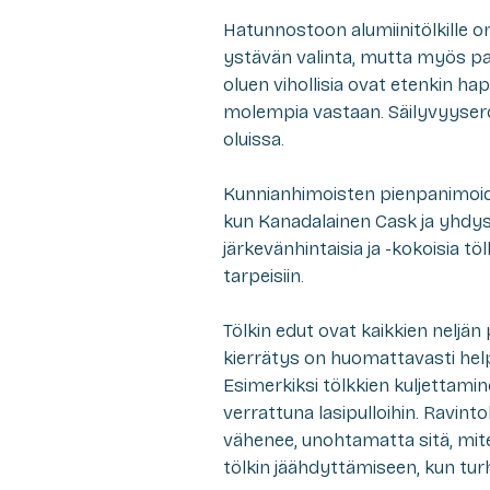
Hatunnostoon alumiinitölkille on
ystävän valinta, mutta myös pa
oluen vihollisia ovat etenkin happ
molempia vastaan. Säilyvyysero
oluissa.
Kunnianhimoisten pienpanimoid
kun Kanadalainen Cask ja yhdysv
järkevänhintaisia ja -kokoisia t
tarpeisiin.
Tölkin edut ovat kaikkien neljä
kierrätys on huomattavasti help
Esimerkiksi tölkkien kuljetta
verrattuna lasipulloihin. Ravinto
vähenee, unohtamatta sitä, mi
tölkin jäähdyttämiseen, kun tur