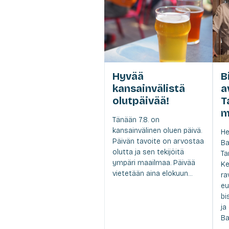
Hyvää
B
kansainvälistä
a
olutpäivää!
T
m
Tänään 7.8. on
kansainvälinen oluen päivä.
He
Päivän tavoite on arvostaa
Ba
olutta ja sen tekijöitä
Ta
ympäri maailmaa. Päivää
Ke
vietetään aina elokuun...
ra
eu
bi
ja
Ba