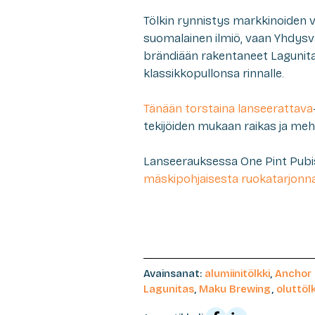
Tölkin rynnistys markkinoiden 
suomalainen ilmiö, vaan Yhdysval
brändiään rakentaneet Lagunita
klassikkopullonsa rinnalle.
Tänään torstaina lanseerattava
tekijöiden mukaan raikas ja meh
Lanseerauksessa One Pint Pubi
mäskipohjaisesta ruokatarjonn
Avainsanat:
alumiinitölkki
,
Anchor
Lagunitas
,
Maku Brewing
,
oluttölk