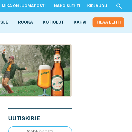
MIKÄ ON JUOMAPOSTI
NÄKÖISLEHTI
KIRJAUDU
ISLE
RUOKA
KOTIOLUT
KAHVI
TILAA LEHTI
UUTISKIRJE