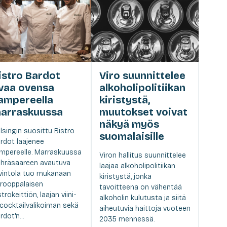
istro Bardot
Viro suunnittelee
vaa ovensa
alkoholipolitiikan
ampereella
kiristystä,
arraskuussa
muutokset voivat
näkyä myös
lsingin suosittu Bistro
suomalaisille
rdot laajenee
mpereelle. Marraskuussa
Viron hallitus suunnittelee
hräsaareen avautuva
laajaa alkoholipolitiikan
vintola tuo mukanaan
kiristystä, jonka
rooppalaisen
tavoitteena on vähentää
strokeittiön, laajan viini-
alkoholin kulutusta ja siitä
 cocktailvalikoiman sekä
aiheutuvia haittoja vuoteen
rdot'n...
2035 mennessä.