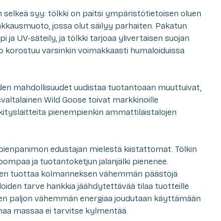
 selkeä syy: tölkki on paitsi ympäristötietoisen oluen
kkausmuoto, jossa olut säilyy parhaiten. Pakatun
i ja UV-säteily, ja tölkki tarjoaa ylivertaisen suojan
 korostuu varsinkin voimakkaasti humaloiduissa
en mahdollisuudet uudistaa tuotantoaan muuttuivat,
altalainen Wild Goose toivat markkinoille
ölkityslaitteita pienempienkin ammattilaistalojen
n pienpanimon edustajan mielestä kiistattomat. Tölkin
ompaa ja tuotantoketjun jalanjälki pienenee.
minen tuottaa kolmanneksen vähemmän päästöjä
loiden tarve hankkia jäähdytettävää tilaa tuotteille
ten paljon vähemmän energiaa joudutaan käyttämään
haa massaa ei tarvitse kylmentää.