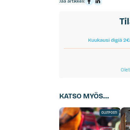
Jaa artikkeli:
Ti
Kuukausi digiä 2€
Olet
KATSO MYÖS...
OLUTPOSTI