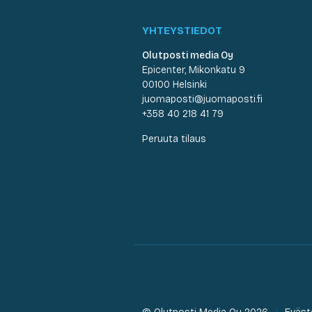
YHTEYSTIEDOT
Olutposti media Oy
Epicenter, Mikonkatu 9
00100 Helsinki
juomaposti@juomaposti.fi
+358 40 218 41 79
Peruuta tilaus