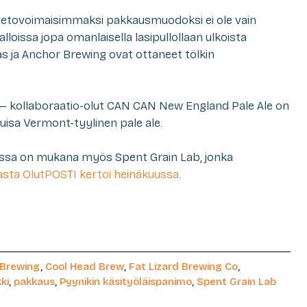
vetovoimaisimmaksi pakkausmuodoksi ei ole vain
loissa jopa omanlaisella lasipullollaan ulkoista
s ja Anchor Brewing ovat ottaneet tölkin
— kollaboraatio-olut CAN CAN New England Pale Ale on
uisa Vermont-tyylinen pale ale.
ssa on mukana myös Spent Grain Lab, jonka
asta OlutPOSTI kertoi heinäkuussa
.
 Brewing
,
Cool Head Brew
,
Fat Lizard Brewing Co
,
ki
,
pakkaus
,
Pyynikin käsityöläispanimo
,
Spent Grain Lab