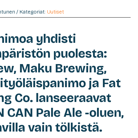
entunen / Kategoriat:
Uutiset
nimoa yhdisti
päristön puolesta:
ew, Maku Brewing,
ityöläispanimo ja Fat
ng Co. lanseeraavat
 CAN Pale Ale -oluen,
villa vain tölkistä.