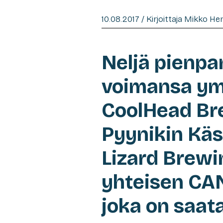
10.08.2017 / Kirjoittaja Mikko H
Neljä pienpa
voimansa ym
CoolHead Br
Pyynikin Käs
Lizard Brewi
yhteisen CAN
joka on saata