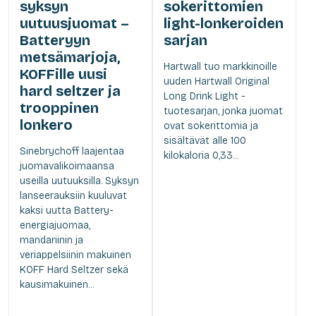
syksyn
sokerittomien
uutuusjuomat –
light-lonkeroiden
Batteryyn
sarjan
metsämarjoja,
Hartwall tuo markkinoille
KOFFille uusi
uuden Hartwall Original
hard seltzer ja
Long Drink Light -
trooppinen
tuotesarjan, jonka juomat
lonkero
ovat sokerittomia ja
sisältävät alle 100
Sinebrychoff laajentaa
kilokaloria 0,33...
juomavalikoimaansa
useilla uutuuksilla. Syksyn
lanseerauksiin kuuluvat
kaksi uutta Battery-
energiajuomaa,
mandariinin ja
veriappelsiinin makuinen
KOFF Hard Seltzer sekä
kausimakuinen...