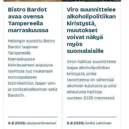
Bistro Bardot
Viro suunnittelee
avaa ovensa
alkoholipolitiikan
Tampereella
kiristystä,
marraskuussa
muutokset
voivat näkyä
Helsingin suosittu Bistro
myös
Bardot laajenee
suomalaisille
Tampereelle.
Marraskuussa
Viron hallitus suunnittelee
Kehräsaareen avautuva
laajaa alkoholipolitiikan
ravintola tuo mukanaan
kiristystä, jonka
eurooppalaisen
tavoitteena on vähentää
bistrokeittiön, laajan viini-
alkoholin kulutusta ja siitä
ja cocktailvalikoiman sekä
aiheutuvia haittoja
Bardot'n...
vuoteen 2035 mennessä.
6.8.2026
| olutpostimestari
6.8.2026
| Anikó Lehtinen