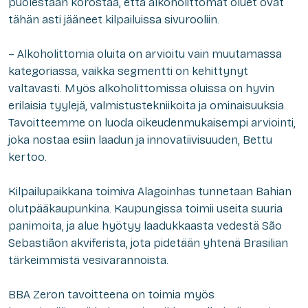
puolestaan korostaa, että alkoholittomat oluet ovat
tähän asti jääneet kilpailuissa sivurooliin.
– Alkoholittomia oluita on arvioitu vain muutamassa
kategoriassa, vaikka segmentti on kehittynyt
valtavasti. Myös alkoholittomissa oluissa on hyvin
erilaisia tyylejä, valmistustekniikoita ja ominaisuuksia.
Tavoitteemme on luoda oikeudenmukaisempi arviointi,
joka nostaa esiin laadun ja innovatiivisuuden, Bettu
kertoo.
Kilpailupaikkana toimiva Alagoinhas tunnetaan Bahian
olutpääkaupunkina. Kaupungissa toimii useita suuria
panimoita, ja alue hyötyy laadukkaasta vedestä São
Sebastiãon akviferista, jota pidetään yhtenä Brasilian
tärkeimmistä vesivarannoista.
BBA Zeron tavoitteena on toimia myös