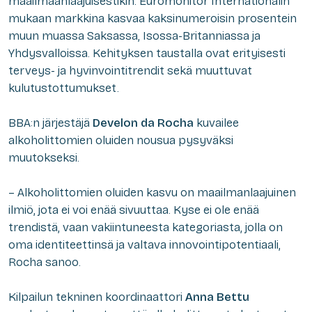
maailmaanlaajuisestikin. Euromonitor Internationalin
mukaan markkina kasvaa kaksinumeroisin prosentein
muun muassa Saksassa, Isossa-Britanniassa ja
Yhdysvalloissa. Kehityksen taustalla ovat erityisesti
terveys- ja hyvinvointitrendit sekä muuttuvat
kulutustottumukset.
BBA:n järjestäjä
Develon da Rocha
kuvailee
alkoholittomien oluiden nousua pysyväksi
muutokseksi.
– Alkoholittomien oluiden kasvu on maailmanlaajuinen
ilmiö, jota ei voi enää sivuuttaa. Kyse ei ole enää
trendistä, vaan vakiintuneesta kategoriasta, jolla on
oma identiteettinsä ja valtava innovointipotentiaali,
Rocha sanoo.
Kilpailun tekninen koordinaattori
Anna Bettu