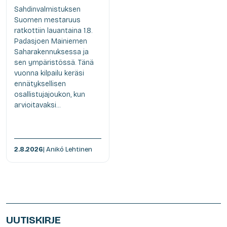
Sahdinvalmistuksen
Suomen mestaruus
ratkottiin lauantaina 1.8.
Padasjoen Mainiemen
Saharakennuksessa ja
sen ympäristössä. Tänä
vuonna kilpailu keräsi
ennätyksellisen
osallistujajoukon, kun
arvioitavaksi...
2.8.2026
| Anikó Lehtinen
UUTISKIRJE