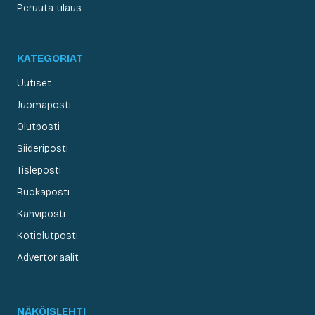
Peruuta tilaus
KATEGORIAT
Uutiset
Juomaposti
Olutposti
Siideriposti
Tisleposti
Ruokaposti
Kahviposti
Kotiolutposti
Advertoriaalit
NÄKÖISLEHTI