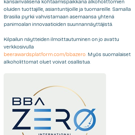
kansainvälisenä kohtaamispaikkana alkoholittomien
oluiden tuottajille, asiantuntijoille ja tuomareille. Samalla
Brasilia pyrkii vahvistamaan asemaansa yhtenä
panimoalan innovaatioiden suunnannäyttäjistä.
Kilpailun näytteiden ilmoittautuminen on jo avattu
verkkosivulla
beerawardsplatform.com/bbazero.
Myös suomalaiset
alkoholittomat oluet voivat osallistua.