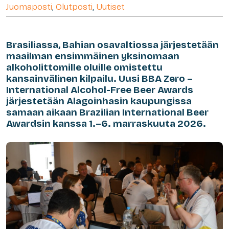
Juomaposti
,
Olutposti
,
Uutiset
Brasiliassa, Bahian osavaltiossa järjestetään
maailman ensimmäinen yksinomaan
alkoholittomille oluille omistettu
kansainvälinen kilpailu. Uusi BBA Zero –
International Alcohol-Free Beer Awards
järjestetään Alagoinhasin kaupungissa
samaan aikaan Brazilian International Beer
Awardsin kanssa 1.–6. marraskuuta 2026.