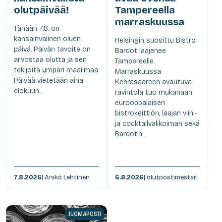
olutpäivää!
Tampereella
marraskuussa
Tänään 7.8. on
kansainvälinen oluen
Helsingin suosittu Bistro
päivä. Päivän tavoite on
Bardot laajenee
arvostaa olutta ja sen
Tampereelle.
tekijöitä ympäri maailmaa.
Marraskuussa
Päivää vietetään aina
Kehräsaareen avautuva
elokuun...
ravintola tuo mukanaan
eurooppalaisen
bistrokeittiön, laajan viini-
ja cocktailvalikoiman sekä
Bardot'n...
7.8.2026
| Anikó Lehtinen
6.8.2026
| olutpostimestari
JUOMAPOSTI