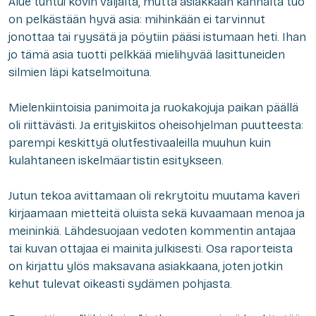
Alue tuntui kovin väljältä, mutta asiakkaan kannalta tuo
on pelkästään hyvä asia: mihinkään ei tarvinnut
jonottaa tai ryysätä ja pöytiin pääsi istumaan heti. Ihan
jo tämä asia tuotti pelkkää mielihyvää lasittuneiden
silmien läpi katselmoituna.
Mielenkiintoisia panimoita ja ruokakojuja paikan päällä
oli riittävästi. Ja erityiskiitos oheisohjelman puutteesta:
parempi keskittyä olutfestivaaleilla muuhun kuin
kulahtaneen iskelmäartistin esitykseen.
Jutun tekoa avittamaan oli rekrytoitu muutama kaveri
kirjaamaan mietteitä oluista sekä kuvaamaan menoa ja
meininkiä. Lähdesuojaan vedoten kommentin antajaa
tai kuvan ottajaa ei mainita julkisesti. Osa raporteista
on kirjattu ylös maksavana asiakkaana, joten jotkin
kehut tulevat oikeasti sydämen pohjasta.