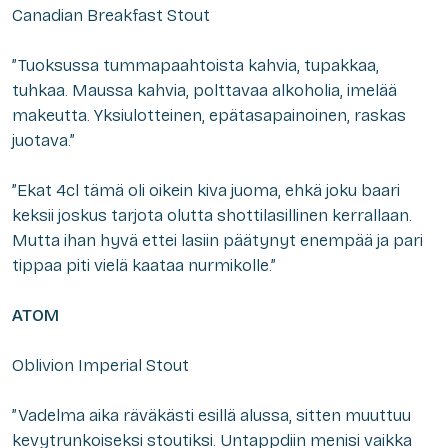
Canadian Breakfast Stout
”Tuoksussa tummapaahtoista kahvia, tupakkaa,
tuhkaa. Maussa kahvia, polttavaa alkoholia, imelää
makeutta. Yksiulotteinen, epätasapainoinen, raskas
juotava.”
”Ekat 4cl tämä oli oikein kiva juoma, ehkä joku baari
keksii joskus tarjota olutta shottilasillinen kerrallaan.
Mutta ihan hyvä ettei lasiin päätynyt enempää ja pari
tippaa piti vielä kaataa nurmikolle.”
ATOM
Oblivion Imperial Stout
”Vadelma aika räväkästi esillä alussa, sitten muuttuu
kevytrunkoiseksi stoutiksi. Untappdiin menisi vaikka