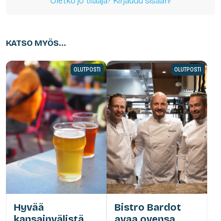
Oletko jo tilaaja? Kirjaudu sisään!
KATSO MYÖS...
OLUTPOSTI
OLUTPOSTI
Hyvää
Bistro Bardot
kansainvälistä
avaa ovensa