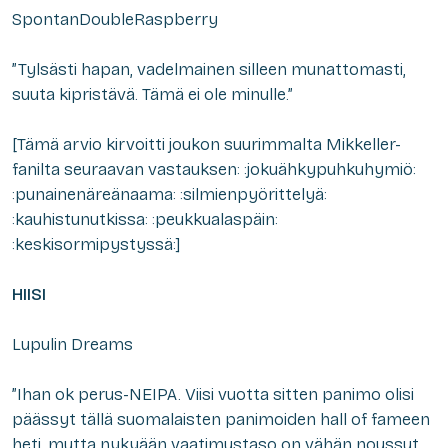
SpontanDoubleRaspberry
”Tylsästi hapan, vadelmainen silleen munattomasti,
suuta kipristävä. Tämä ei ole minulle.”
[Tämä arvio kirvoitti joukon suurimmalta Mikkeller-
fanilta seuraavan vastauksen: :jokuähkypuhkuhymiö:
:punainenäreänaama: :silmienpyörittelyä:
:kauhistunutkissa: :peukkualaspäin:
:keskisormipystyssä:]
HIISI
Lupulin Dreams
”Ihan ok perus-NEIPA. Viisi vuotta sitten panimo olisi
päässyt tällä suomalaisten panimoiden hall of fameen
heti, mutta nykyään vaatimustaso on vähän noussut.