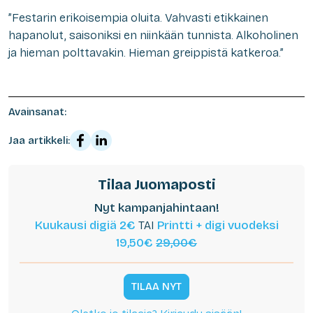
”Festarin erikoisempia oluita. Vahvasti etikkainen
hapanolut, saisoniksi en niinkään tunnista. Alkoholinen
ja hieman polttavakin. Hieman greippistä katkeroa.”
Avainsanat:
Jaa artikkeli:
Tilaa Juomaposti
Nyt kampanjahintaan!
Kuukausi digiä 2€
TAI
Printti + digi vuodeksi
19,50€
29,00€
TILAA NYT