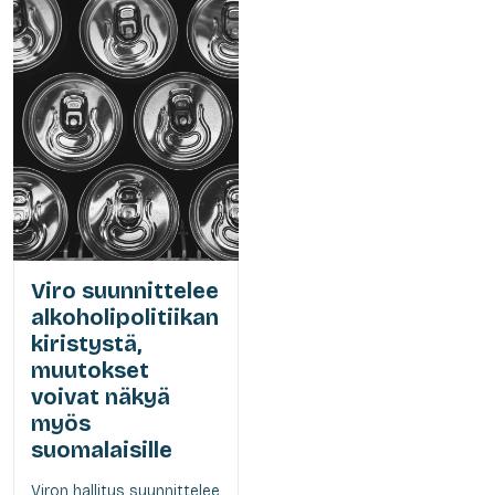
Viro suunnittelee
alkoholipolitiikan
kiristystä,
muutokset
voivat näkyä
myös
suomalaisille
Viron hallitus suunnittelee