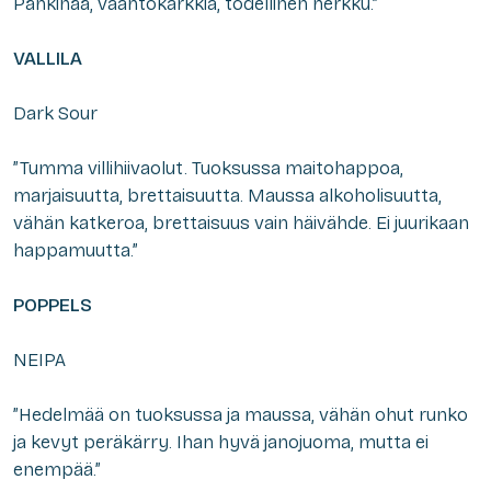
Pähkinää, vaahtokarkkia, todellinen herkku.”
VALLILA
Dark Sour
”Tumma villihiivaolut. Tuoksussa maitohappoa,
marjaisuutta, brettaisuutta. Maussa alkoholisuutta,
vähän katkeroa, brettaisuus vain häivähde. Ei juurikaan
happamuutta.”
POPPELS
NEIPA
”Hedelmää on tuoksussa ja maussa, vähän ohut runko
ja kevyt peräkärry. Ihan hyvä janojuoma, mutta ei
enempää.”