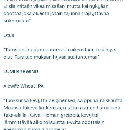
Ei siis mitään vikaa missään, mutta kai nykyään
odottaa joka oluesta jotain tajunnanräjäyttävää
kokemusta.”
Otus
”Tämä on jo paljon parempi ja oikeastaan tosi hyvä
olut. Ruis tuo mukaan hyvää suutuntumaa.”
LUMI BREWING
Alewife Wheat IPA
”Tuoksussa kevyttä belgihenkeä, saippuaa, raikkautta.
Maussa tukeva katkeruus, mutta muuten humalointi
taka-alalla. Kuiva. Hieman greippiä, kevyttä
lämmittävää alkoholisuutta. IPA:lta odottaisin
enemmän humala-aromeja.”