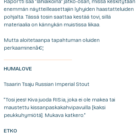
Raportti saa ”lähiaikoina” jatko-osan, missä keskitytään
enemmän näytteilleasettajiin lyhyiden haastatteluiden
pohjalta. Tässä tosin saattaa kestää tovi, sillä
materiaalia on kännykän muistissa liikaa.
Mutta aloitetaanpa tapahtuman oluiden
perkaaminenâ€¦
HUMALOVE
Tsaarin Tsaju Russian Imperial Stout
”Tosi jees! Kiva juoda RIS:ia, joka ei ole makea tai
maustettu kissanpaskakahvipavuilla [kaksi
peukkuhymiötä]. Mukava katkero.”
ETKO