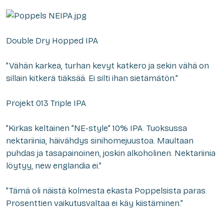
Double Dry Hopped IPA
”Vähän karkea, turhan kevyt katkero ja sekin vähä on
sillain kitkerä tiäksää. Ei silti ihan sietämätön.”
Projekt 013 Triple IPA
”Kirkas keltainen ”NE-style” 10% IPA. Tuoksussa
nektariinia, häivähdys sinihomejuustoa. Maultaan
puhdas ja tasapainoinen, joskin alkoholinen. Nektariinia
löytyy, new englandia ei.”
”Tämä oli näistä kolmesta ekasta Poppelsista paras.
Prosenttien vaikutusvaltaa ei käy kiistäminen.”