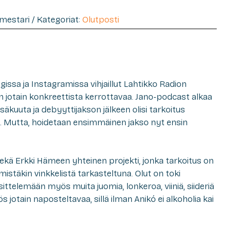
imestari / Kategoriat:
Olutposti
ssa ja Instagramissa vihjaillut Lahtikko Radion
n jotain konkreettista kerrottavaa. Jano-podcast alkaa
äkuuta ja debyyttijakson jälkeen olisi tarkoitus
a. Mutta, hoidetaan ensimmäinen jakso nyt ensin
ekä Erkki Hämeen yhteinen projekti, jonka tarkoitus on
mistäkin vinkkelistä tarkasteltuna. Olut on toki
ttelemään myös muita juomia, lonkeroa, viiniä, siideriä
 jotain naposteltavaa, sillä ilman Anikó ei alkoholia kai