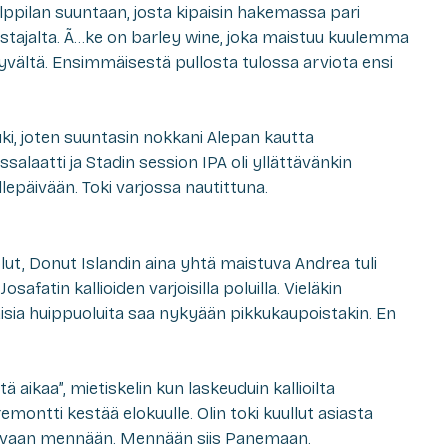
Alppilan suuntaan, josta kipaisin hakemassa pari
tajalta. Ã…ke on barley wine, joka maistuu kuulemma
a hyvältä. Ensimmäisestä pullosta tulossa arviota ensi
auki, joten suuntasin nokkani Alepan kautta
salaatti ja Stadin session IPA oli yllättävänkin
epäivään. Toki varjossa nautittuna.
t, Donut Islandin aina yhtä maistuva Andrea tuli
safatin kallioiden varjoisilla poluilla. Vieläkin
sia huippuoluita saa nykyään pikkukaupoistakin. En
aikaa”, mietiskelin kun laskeuduin kallioilta
remontti kestää elokuulle. Olin toki kuullut asiasta
in vaan mennään. Mennään siis Panemaan.