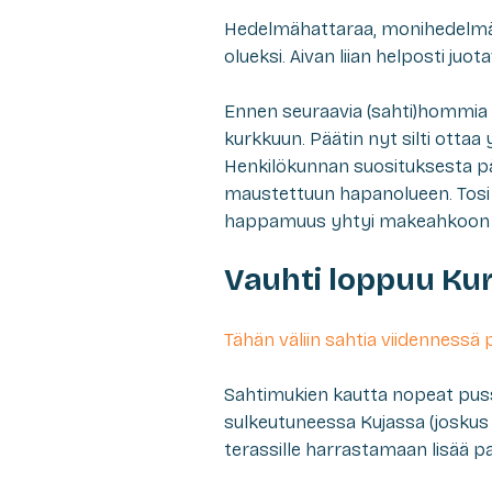
Hedelmähattaraa, monihedelmäme
olueksi. Aivan liian helposti juo
Ennen seuraavia (sahti)hommia
kurkkuun. Päätin nyt silti ottaa y
Henkilökunnan suosituksesta pääd
maustettuun hapanolueen. Tosi 
happamuus yhtyi makeahkoon p
Vauhti loppuu Kur
Tähän väliin sahtia viidennessä 
Sahtimukien kautta nopeat puss
sulkeutuneessa Kujassa (joskus 
terassille harrastamaan lisää pa