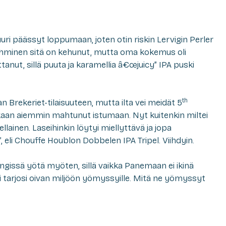
uri päässyt loppumaan, joten otin riskin Lervigin Perler
 ihminen sitä on kehunut, mutta oma kokemus oli
tanut, sillä puuta ja karamellia â€œjuicy” IPA puski
th
n Brekeriet-tilaisuuteen, mutta ilta vei meidät 5
oskaan aiemmin mahtunut istumaan. Nyt kuitenkin miltei
ellainen. Laseihinkin löytyi miellyttävä ja jopa
eli Chouffe Houblon Dobbelen IPA Tripel. Viihdyin.
ngissä yötä myöten, sillä vaikka Panemaan ei ikinä
vi tarjosi oivan miljöön yömyssyille. Mitä ne yömyssyt