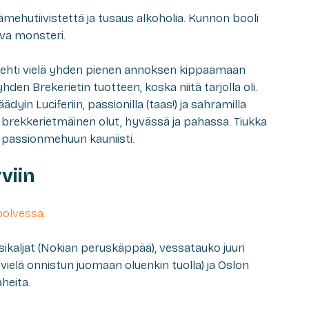
hutiivistettä ja tusaus alkoholia. Kunnon booli
tava monsteri.
 ehti vielä yhden pienen annoksen kippaamaan
hden Brekerietin tuotteen, koska niitä tarjolla oli.
yin Luciferiin, passionilla (taas!) ja sahramilla
brekkerietmäinen olut, hyvässä ja pahassa. Tiukka
assionmehuun kauniisti.
viin
polvessa.
ikaljat (Nokian peruskäppää), vessatauko juuri
vielä onnistun juomaan oluenkin tuolla) ja Oslon
heita.