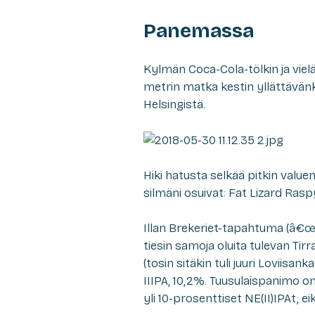
Panemassa
Kylmän Coca-Cola-tölkin ja v
metrin matka kestin yllättävänk
Helsingistä.
Hiki hatusta selkää pitkin value
silmäni osuivat: Fat Lizard Rasp
Illan Brekeriet-tapahtuma (â€œm
tiesin samoja oluita tulevan Tir
(tosin sitäkin tuli juuri Loviisa
IIIPA
, 10,2%. Tuusulaispanimo 
yli 10-prosenttiset NE(II)IPAt,