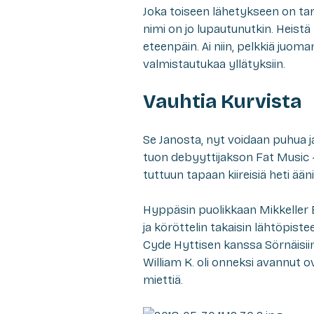
Joka toiseen lähetykseen on ta
nimi on jo lupautunutkin. Heistä 
eteenpäin. Ai niin, pelkkiä juom
valmistautukaa yllätyksiin.
Vauhtia Kurvista
Se Janosta, nyt voidaan puhua j
tuon debyyttijakson Fat Music -s
tuttuun tapaan kiireisiä heti ää
Hyppäsin puolikkaan Mikkeller B
ja köröttelin takaisin lähtöpis
Cyde Hyttisen kanssa Sörnäisiin
William K. oli onneksi avannut o
miettiä.