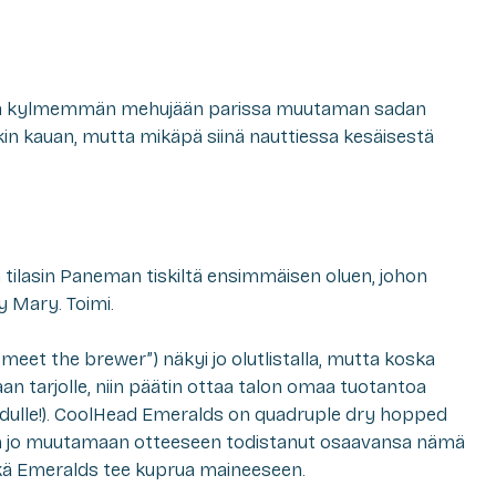
ielä kylmemmän mehujään parissa muutaman sadan
in kauan, mutta mikäpä siinä nauttiessa kesäisestä
n tilasin Paneman tiskiltä ensimmäisen oluen, johon
y Mary. Toimi.
eet the brewer”) näkyi jo olutlistalla, mutta koska
raan tarjolle, niin päätin ottaa talon omaa tuotantoa
nkadulle!). CoolHead Emeralds on
quadruple dry hopped
on jo muutamaan otteeseen todistanut osaavansa nämä
 eikä Emeralds tee kuprua maineeseen.