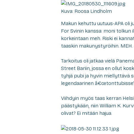
Kuva: Roosa Lindholm
Makun kehuttu uutuus-APA oli ju
For Svinin kanssa: moni tolkun
korkeintaan meh. Riski ei kannat
taaskin makunystyröihin. MEH.
Tarkoitus oli jatkaa vielä Panema
Street Bariin, jossa en ollut k
tyhjä pubi ja hyvin miellyttävä s
legendaarinen â€œtonttubisse”, 
Viihdyin myös taas kerran Helsi
päästykään, niin William K. Kur
olivat? Ei mitään hajua.