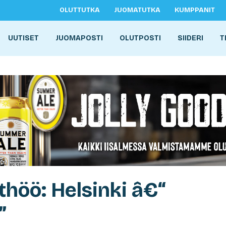
OLUTTUTKA
JUOMATUTKA
KUMPPANIT
UUTISET
JUOMAPOSTI
OLUTPOSTI
SIIDERI
T
höö: Helsinki â€“
”