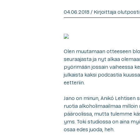
04.06.2018 / Kirjoittaja olutpost
Olen muutamaan otteeseen blogi
seuraajasta ja nyt alkaa olemaa
pyörimään jossain vaiheessa kes
julkaista kaksi podcastia kuuss
eetteriin.
Jano on minun, Anikó Lehtisen s
ruotia alkoholimaailmaa milloin 
pääroolissa, mutta tulemme käsi
yms. Toki studiossa on aina myös
osaa edes juoda, heh.