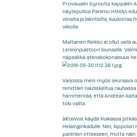
Provisualin byroolta käppäilin 
näytepulloa Panimo HIMAn edus
viinalta ja lakritsilta, kuulosta
viikolla.
Maltainen Riekko ei ollut vielä 
Lenininpuistoon lounaalle. Valmis
näpsäkkä ateriakokonaisuus hell
Varjossa meni myös seuraava olu
nimittäin nautiskeltua rauhassa Jo
hämmentää, että Andrean kaltai
toki valita.
â€œVois käydä Kuikassa pitkästä 
Helsinginkadulle. Niin, kippolan 
pariinkin otteeseen, mutta nä