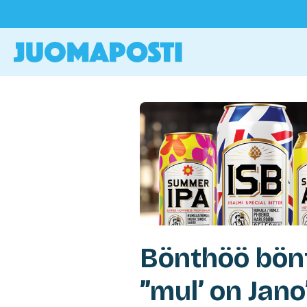
Bönthöö bönt
”mul’ on Jano