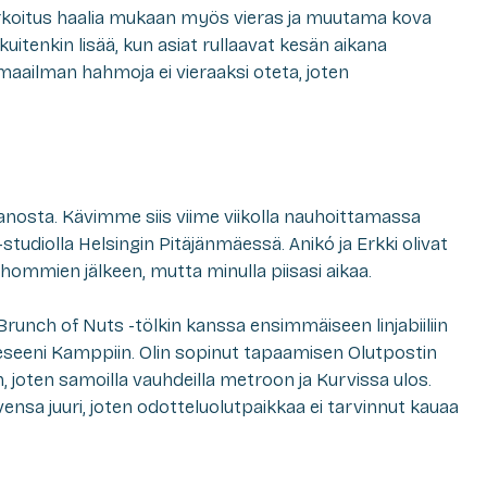
rkoitus haalia mukaan myös vieras ja muutama kova
kuitenkin lisää, kun asiat rullaavat kesän aikana
amaailman hahmoja ei vieraaksi oteta, joten
anosta. Kävimme siis viime viikolla nauhoittamassa
tudiolla Helsingin Pitäjänmäessä. Anikó ja Erkki olivat
nihommien jälkeen, mutta minulla piisasi aikaa.
runch of Nuts -tölkin kanssa ensimmäiseen linjabiiliin
teeseeni Kamppiin. Olin sopinut tapaamisen Olutpostin
, joten samoilla vauhdeilla metroon ja Kurvissa ulos.
vensa juuri, joten odotteluolutpaikkaa ei tarvinnut kauaa