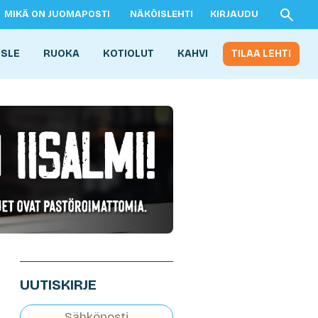
MIKÄ ON JUOMAPOSTI
NÄKÖISLEHTI
KIRJAUDU
ISLE
RUOKA
KOTIOLUT
KAHVI
TILAA LEHTI
UUTISKIRJE