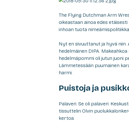
The Flying Dutchman Arm Wrest
oikeastaan ainoa edes etäisesti ki
inhoan tuota nimeämispolitiikka
Nyt en sivuuttanut ja hyvä niin.
hedelmäinen DIPA. Makeahkoa m
hedelmäpommi oli jutun juoni pe
Lämmetessään puumainen karamel
harmi.
Puistoja ja pusikk
Palaveri. Se oli palaveri. Keskus
tissuttelin Olvin puolukkalonker
kertoa.