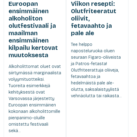
Euroopan
Viikon resepti:
ensimmäinen
Olutfriteeratut
alkoholiton
oliivit,
olutfestivaali ja
fetavaahto ja
maailman
pale ale
ensimmäinen
Tee helppo
kilpailu kertovat
naposteluruoka oluen
muutoksesta
seuraan Figaro-oliiveista
ja Patros-fetasta!
Alkoholittomat oluet ovat
Olutfriteerattuja oliiveja,
siirtymässä marginaalista
fetavaahtoa ja
volyymituotteiksi.
hedelmäistä pale ale-
Tuoreita esimerkkejä
olutta, saksalaistyylistä
kehityksestä ovat
vehnäolutta tai raikasta...
Varsovassa järjestetty
Euroopan ensimmäinen
kokonaan alkoholittomille
pienpanimo-oluille
omistettu festivaali
sekä...