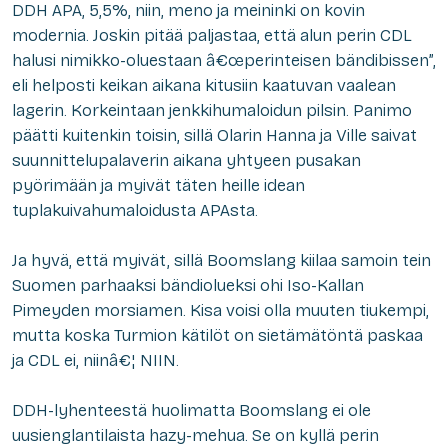
DDH APA, 5,5%, niin, meno ja meininki on kovin
modernia. Joskin pitää paljastaa, että alun perin CDL
halusi nimikko-oluestaan â€œperinteisen bändibissen”,
eli helposti keikan aikana kitusiin kaatuvan vaalean
lagerin. Korkeintaan jenkkihumaloidun pilsin. Panimo
päätti kuitenkin toisin, sillä Olarin Hanna ja Ville saivat
suunnittelupalaverin aikana yhtyeen pusakan
pyörimään ja myivät täten heille idean
tuplakuivahumaloidusta APAsta.
Ja hyvä, että myivät, sillä Boomslang kiilaa samoin tein
Suomen parhaaksi bändiolueksi ohi Iso-Kallan
Pimeyden morsiamen. Kisa voisi olla muuten tiukempi,
mutta koska Turmion kätilöt on sietämätöntä paskaa
ja CDL ei, niinâ€¦ NIIN.
DDH-lyhenteestä huolimatta Boomslang ei ole
uusienglantilaista
hazy
-mehua. Se on kyllä perin