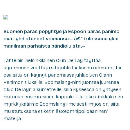
Suomen paras popyhtye ja Espoon paras panimo
ovat yhdistäneet voimansa— â€“ tuloksena yksi
maailman parhaista bändioluista.—
Lahtelais-helsinkiläinen Club De Lay täyttää
kymmenen vuotta ja sitä juhlistaakseen orkesteri, tai
osa siitä, on käynyt panemassa juhlaoluen Olarin
Panimon tiluksilla. Boomslang-nimi juontaa juurensa
Club De layn alkumetreille, sillä kyseessä on yhtyeen
historian ensimmäinen kappale.— Ja joku afrikkalainen
myrkkykäärme Boomslang ilmeisesti myös on, siitä
muistutuksena etiketin â€œomnipolloaaninen”
matelija.