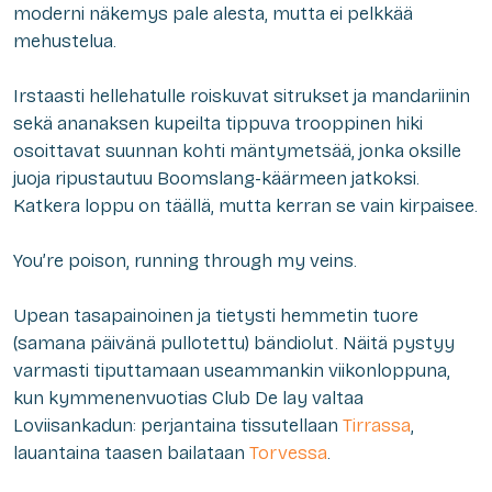
moderni näkemys pale alesta, mutta ei pelkkää
mehustelua.
Irstaasti hellehatulle roiskuvat sitrukset ja mandariinin
sekä ananaksen kupeilta tippuva trooppinen hiki
osoittavat suunnan kohti mäntymetsää, jonka oksille
juoja ripustautuu Boomslang-käärmeen jatkoksi.
Katkera loppu on täällä, mutta kerran se vain kirpaisee.
You’re poison, running through my veins.
Upean tasapainoinen ja tietysti hemmetin tuore
(samana päivänä pullotettu) bändiolut. Näitä pystyy
varmasti tiputtamaan useammankin viikonloppuna,
kun kymmenenvuotias Club De lay valtaa
Loviisankadun: perjantaina tissutellaan
Tirrassa
,
lauantaina taasen bailataan
Torvessa
.