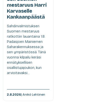
mestaruus Harri
Karvaselle
Kankaanpäästä
Sahdinvalmistuksen
Suomen mestaruus
ratkottiin lauantaina 1.8.
Padasjoen Mainiemen
Saharakennuksessa ja
sen ympäristössä. Tänä
vuonna kilpailu keräsi
ennätyksellisen
osallistujajoukon, kun
arvioitavaksi...
2.8.2026
| Anikó Lehtinen