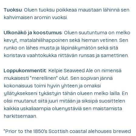
Tuoksu
: Oluen tuoksu poikkeaa maustaan lähinnä sen
kahvimaisen aromin vuoksi.
Ulkonäkö ja koostumus
: Oluen suutuntuma on melko
kevyt, matalahiilihappoinen sekä hieman vetinen. Sen
runko on lähes musta ja läpinäkymätön sekä sitä
koristava vaahtokukka riittävän runsas ja samettinen.
Loppukommentit
: Kelpie Seaweed Ale on nimensä
mukaisesti ”merellinen” olut. Sen sopivan jännä
kokonaisuus toimi hyvin yhteen ja omaksi
yllätyksekseni tykästyin tähän olueen melko lailla. En
olisi muutanut siitä juuri mitään ja siksipä suosittelen
kaikkia uskaliaampia oluenystäviä sen maistamista
harkitsemaan.
”Prior to the 1850’s Scottish coastal alehouses brewed