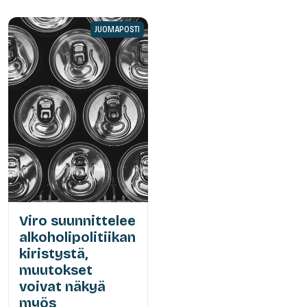
JUOMAPOSTI
Viro suunnittelee
alkoholipolitiikan
kiristystä,
muutokset
voivat näkyä
myös