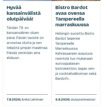
Hyvää
Bistro Bardot
kansainvälistä
avaa ovensa
olutpäivää!
Tampereella
marraskuussa
Tänään 7.8. on
kansainvälinen oluen
Helsingin suosittu Bistro
päivä. Päivän tavoite on
Bardot laajenee
arvostaa olutta ja sen
Tampereelle.
tekijöitä ympäri maailmaa.
Marraskuussa
Päivää vietetään aina
Kehräsaareen avautuva
elokuun...
ravintola tuo mukanaan
eurooppalaisen
bistrokeittiön, laajan viini-
ja cocktailvalikoiman sekä
Bardot'n...
7.8.2026
| Anikó Lehtinen
6.8.2026
| olutpostimestari