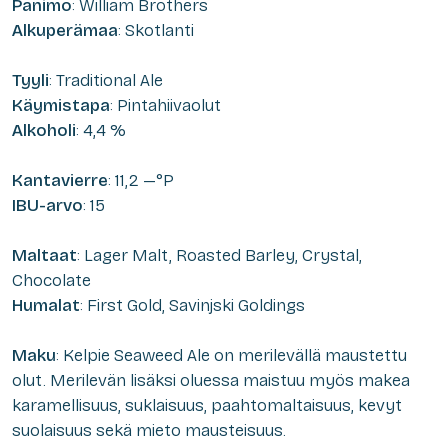
Panimo
: William Brothers
Alkuperämaa
: Skotlanti
Tyyli
: Traditional Ale
Käymistapa
: Pintahiivaolut
Alkoholi
: 4,4 %
Kantavierre
: 11,2 —°P
IBU-arvo
: 15
Maltaat
: Lager Malt, Roasted Barley, Crystal,
Chocolate
Humalat
: First Gold, Savinjski Goldings
Maku
: Kelpie Seaweed Ale on merilevällä maustettu
olut. Merilevän lisäksi oluessa maistuu myös makea
karamellisuus, suklaisuus, paahtomaltaisuus, kevyt
suolaisuus sekä mieto mausteisuus.