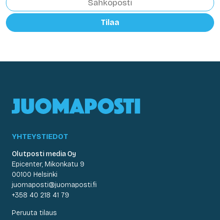
Tilaa
YHTEYSTIEDOT
Olutposti media Oy
Epicenter, Mikonkatu 9
00100 Helsinki
juomaposti@juomaposti.fi
+358 40 218 41 79
Peruuta tilaus