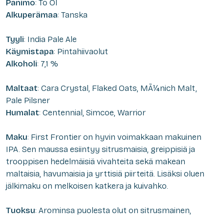
Panimo
: To Öl
Alkuperämaa
: Tanska
Tyyli
: India Pale Ale
Käymistapa
: Pintahiivaolut
Alkoholi
: 7,1 %
Maltaat
: Cara Crystal, Flaked Oats, MÃ¼nich Malt,
Pale Pilsner
Humalat
: Centennial, Simcoe, Warrior
Maku
: First Frontier on hyvin voimakkaan makuinen
IPA. Sen maussa esiintyy sitrusmaisia, greippisiä ja
trooppisen hedelmäisiä vivahteita sekä makean
maltaisia, havumaisia ja yrttisiä piirteitä. Lisäksi oluen
jälkimaku on melkoisen katkera ja kuivahko.
Tuoksu
: Arominsa puolesta olut on sitrusmainen,