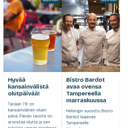
OLUTPOSTI
OLUTPOSTI
Hyvää
Bistro Bardot
kansainvälistä
avaa ovensa
olutpäivää!
Tampereella
marraskuussa
Tänään 7.8. on
kansainvälinen oluen
Helsingin suosittu Bistro
päivä. Päivän tavoite on
Bardot laajenee
arvostaa olutta ja sen
Tampereelle.