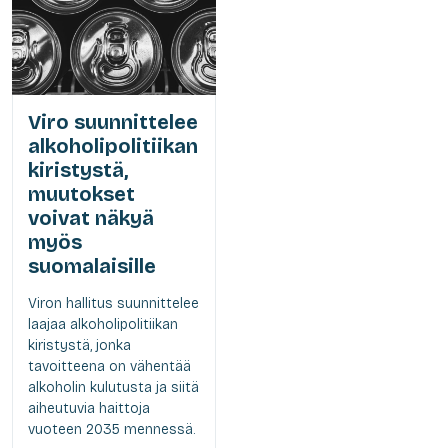
Viro suunnittelee
alkoholipolitiikan
kiristystä,
muutokset
voivat näkyä
myös
suomalaisille
Viron hallitus suunnittelee
laajaa alkoholipolitiikan
kiristystä, jonka
tavoitteena on vähentää
alkoholin kulutusta ja siitä
aiheutuvia haittoja
vuoteen 2035 mennessä.