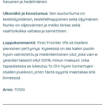
havuinen ja hedelmäinen.
Ulkonäkö ja koostumus
: Sen suutuntuma on
keskitäyteläinen, keskihiilihappoinen sekä öljymäinen.
Runko on viljanvärinen ja melko kirkas sekä
vaahtokukka valtaisa ja samettinen.
Loppukommentit
: First Frontier IPA oli itselleni
pienoinen pettymys. Kyseessä on siis kaikin puolin
hyvin valmistettu ja mielenkiintoinen olut, joka vain ei
yksinkertaisesti ollut 100% minun makuuni. Joka
tapauksessa se lukeutuu To Öl:n hyvin tunnettujen
oluiden joukkoon, joten tästä syystä maistakaa sitä
ihmeessä.
Arvio
: 71/100