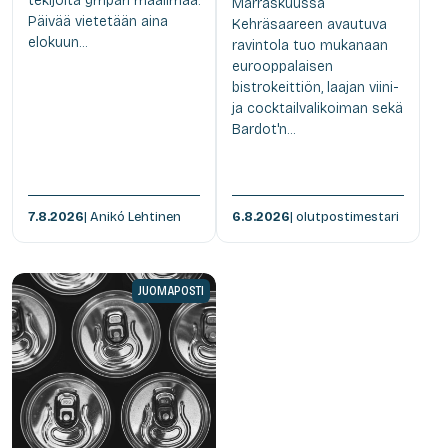
tekijöitä ympäri maailmaa.
Marraskuussa
Päivää vietetään aina
Kehräsaareen avautuva
elokuun...
ravintola tuo mukanaan
eurooppalaisen
bistrokeittiön, laajan viini-
ja cocktailvalikoiman sekä
Bardot'n...
7.8.2026
| Anikó Lehtinen
6.8.2026
| olutpostimestari
JUOMAPOSTI