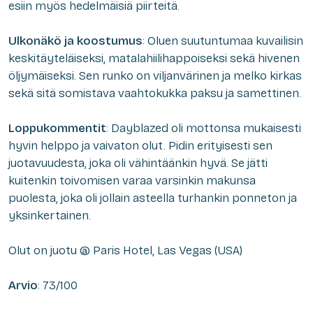
esiin myös hedelmäisiä piirteitä.
Ulkonäkö ja koostumus
: Oluen suutuntumaa kuvailisin
keskitäyteläiseksi, matalahiilihappoiseksi sekä hivenen
öljymäiseksi. Sen runko on viljanvärinen ja melko kirkas
sekä sitä somistava vaahtokukka paksu ja samettinen.
Loppukommentit
: Dayblazed oli mottonsa mukaisesti
hyvin helppo ja vaivaton olut. Pidin erityisesti sen
juotavuudesta, joka oli vähintäänkin hyvä. Se jätti
kuitenkin toivomisen varaa varsinkin makunsa
puolesta, joka oli jollain asteella turhankin ponneton ja
yksinkertainen.
Olut on juotu @ Paris Hotel, Las Vegas (USA)
Arvio
: 73/100