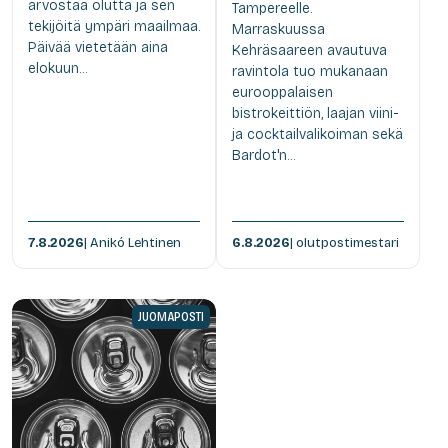
arvostaa olutta ja sen
Tampereelle.
tekijöitä ympäri maailmaa.
Marraskuussa
Päivää vietetään aina
Kehräsaareen avautuva
elokuun...
ravintola tuo mukanaan
eurooppalaisen
bistrokeittiön, laajan viini-
ja cocktailvalikoiman sekä
Bardot'n...
7.8.2026
| Anikó Lehtinen
6.8.2026
| olutpostimestari
JUOMAPOSTI