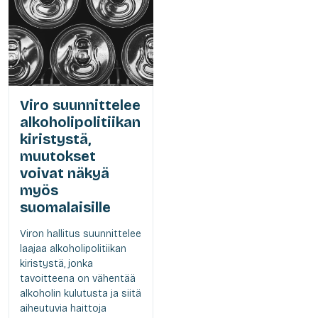
Viro suunnittelee
alkoholipolitiikan
kiristystä,
muutokset
voivat näkyä
myös
suomalaisille
Viron hallitus suunnittelee
laajaa alkoholipolitiikan
kiristystä, jonka
tavoitteena on vähentää
alkoholin kulutusta ja siitä
aiheutuvia haittoja