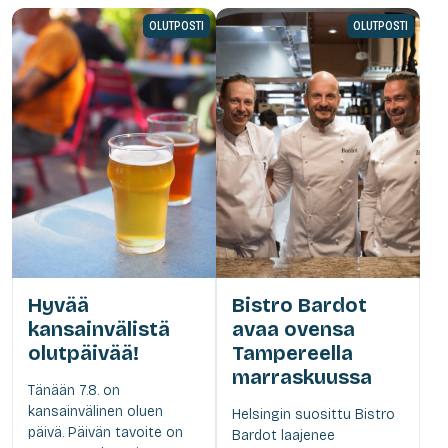
OLUTPOSTI
OLUTPOSTI
Hyvää
Bistro Bardot
kansainvälistä
avaa ovensa
olutpäivää!
Tampereella
marraskuussa
Tänään 7.8. on
kansainvälinen oluen
Helsingin suosittu Bistro
päivä. Päivän tavoite on
Bardot laajenee