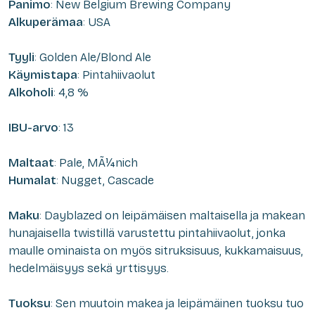
Panimo
: New Belgium Brewing Company
Alkuperämaa
: USA
Tyyli
: Golden Ale/Blond Ale
Käymistapa
: Pintahiivaolut
Alkoholi
: 4,8 %
IBU-arvo
: 13
Maltaat
: Pale, MÃ¼nich
Humalat
: Nugget, Cascade
Maku
: Dayblazed on leipämäisen maltaisella ja makean
hunajaisella twistillä varustettu pintahiivaolut, jonka
maulle ominaista on myös sitruksisuus, kukkamaisuus,
hedelmäisyys sekä yrttisyys.
Tuoksu
: Sen muutoin makea ja leipämäinen tuoksu tuo