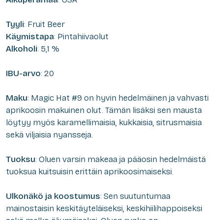
Tyyli
: Fruit Beer
Käymistapa
: Pintahiivaolut
Alkoholi
: 5,1 %
IBU-arvo
: 20
Maku
: Magic Hat #9 on hyvin hedelmäinen ja vahvasti
aprikoosin makuinen olut. Tämän lisäksi sen mausta
löytyy myös karamellimaisia, kukkaisia, sitrusmaisia
sekä viljaisia nyansseja.
Tuoksu
: Oluen varsin makeaa ja pääosin hedelmäistä
tuoksua kuitsuisin erittäin aprikoosimaiseksi.
Ulkonäkö ja koostumus
: Sen suutuntumaa
mainostaisin keskitäyteläiseksi, keskihiilihappoiseksi