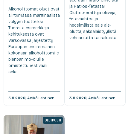
seuraan Figaro-oliiveista
ja Patros-fetasta!
Alkoholittomat oluet ovat
Olutfriteerattuja oliiveja,
siirtymässä marginaalista
fetavaahtoa ja
volyymituotteiksi.
hedelmäistä pale ale-
Tuoreita esimerkkejä
olutta, saksalaistyylistä
kehityksestä ovat
vehnäolutta tai raikasta...
Varsovassa järjestetty
Euroopan ensimmäinen
kokonaan alkoholittomille
pienpanimo-oluille
omistettu festivaali
sekä...
5.8.2026
| Anikó Lehtinen
3.8.2026
| Anikó Lehtinen
OLUTPOSTI