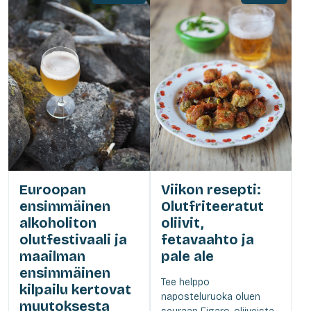
Euroopan
Viikon resepti:
ensimmäinen
Olutfriteeratut
alkoholiton
oliivit,
olutfestivaali ja
fetavaahto ja
maailman
pale ale
ensimmäinen
Tee helppo
kilpailu kertovat
naposteluruoka oluen
muutoksesta