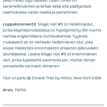
sekä melko öljymäiseksi. Oluen runko on
karamellinvärinen ja kirkas sekä sitä päällystävä
vaahtokukka varsin niukka ja samettinen.
Loppukommentit
: Magic Hat #9 on hedelmäolut,
jonka käymisprosessissa on hyödynnetty 150-vuotta
vanhaa englantilaista oluthiivakantaa. Tyylinsä
mukaisesti se on viehkeän hedelmäinen olut, joka
sopisi mielestäni erinomaisesti erilaisten jälkiruokien
seuralaiseksi. Lisäksi Magic Hat #9 oli ensimmäinen
olut, jonka kyseiseltä panimolta join, muttei tämän
perusteella varmasti viimeinen.
Olut on juotu @ Double Tree by Hilton, New York (USA)
Arvio
: 74/100