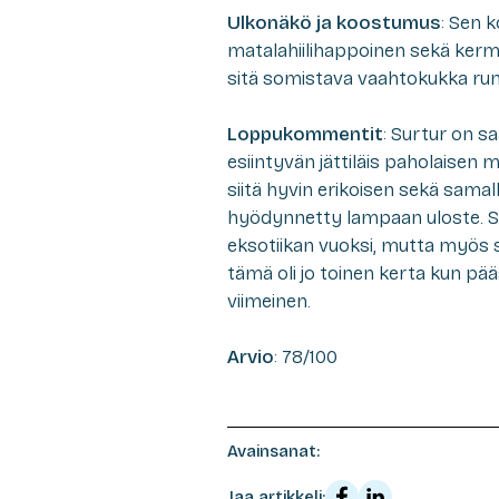
Ulkonäkö ja koostumus
: Sen 
matalahiilihappoinen sekä ke
sitä somistava vaahtokukka run
Loppukommentit
: Surtur on 
esiintyvän jättiläis paholaisen m
siitä hyvin erikoisen sekä samal
hyödynnetty lampaan uloste. Se
eksotiikan vuoksi, mutta myös se
tämä oli jo toinen kerta kun pä
viimeinen.
Arvio
: 78/100
Avainsanat:
Jaa artikkeli: