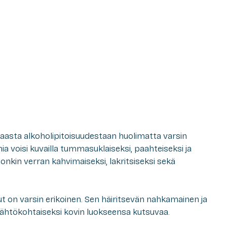
kaasta alkoholipitoisuudestaan huolimatta varsin
mia voisi kuvailla tummasuklaiseksi, paahteiseksi ja
onkin verran kahvimaiseksi, lakritsiseksi sekä
ut on varsin erikoinen. Sen häiritsevän nahkamainen ja
 lähtökohtaiseksi kovin luokseensa kutsuvaa.