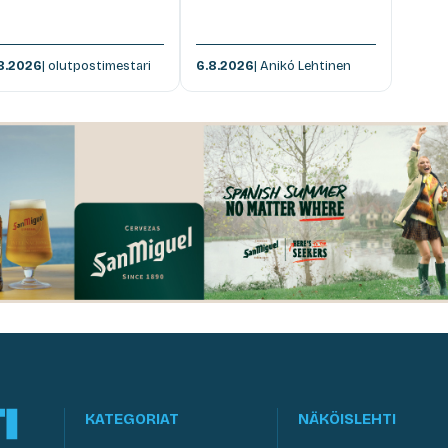
8.2026
| olutpostimestari
6.8.2026
| Anikó Lehtinen
KATEGORIAT
NÄKÖISLEHTI