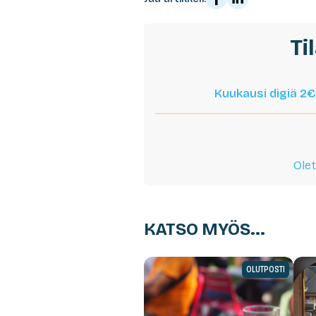
Ti
Kuukausi digiä 2€
Olet
KATSO MYÖS...
OLUTPOSTI