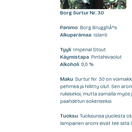
Borg Surtur Nr. 30
Panimo
: Borg BrugghÃºs
Alkuperämaa
: Islanti
Tyyli
: Imperial Stout
Käymistapa
: Pintahiivaolut
Alkoholi
: 9,0 %
Maku
: Surtur Nr. 30 on voimak
pehmeä ja hillitty olut. Sen aro
rukiiseksi, mutta samalla myös j
paahdetun sokeriseksi.
Tuoksu
: Tuoksunsa puolesta ol
lampainen aromi eivät tee siitä