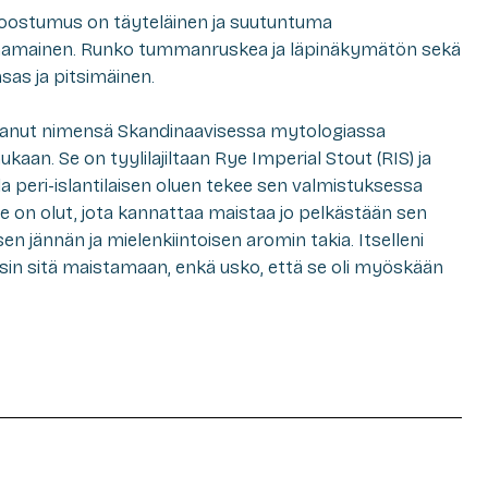
koostumus on täyteläinen ja suutuntuma
rmamainen. Runko tummanruskea ja läpinäkymätön sekä
sas ja pitsimäinen.
saanut nimensä Skandinaavisessa mytologiassa
ukaan. Se on tyylilajiltaan Rye Imperial Stout (RIS) ja
la peri-islantilaisen oluen tekee sen valmistuksessa
 on olut, jota kannattaa maistaa jo pelkästään sen
n jännän ja mielenkiintoisen aromin takia. Itselleni
äsin sitä maistamaan, enkä usko, että se oli myöskään