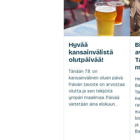
Hyvää
B
kansainvälistä
a
olutpäivää!
T
m
Tänään 7.8. on
kansainvälinen oluen päivä.
He
Päivän tavoite on arvostaa
Ba
olutta ja sen tekijöitä
Ta
ympäri maailmaa. Päivää
Ke
vietetään aina elokuun...
ra
eu
bi
ja
Ba