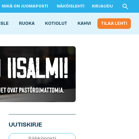
MIKÄ ON JUOMAPOSTI
NÄKÖISLEHTI
KIRJAUDU
ISLE
RUOKA
KOTIOLUT
KAHVI
TILAA LEHTI
UUTISKIRJE