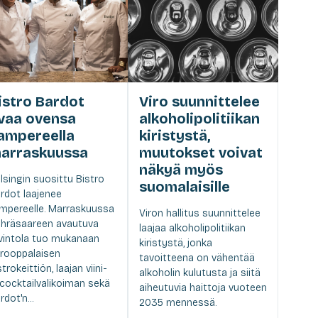
istro Bardot
Viro suunnittelee
vaa ovensa
alkoholipolitiikan
ampereella
kiristystä,
arraskuussa
muutokset voivat
näkyä myös
lsingin suosittu Bistro
suomalaisille
rdot laajenee
mpereelle. Marraskuussa
Viron hallitus suunnittelee
hräsaareen avautuva
laajaa alkoholipolitiikan
vintola tuo mukanaan
kiristystä, jonka
rooppalaisen
tavoitteena on vähentää
strokeittiön, laajan viini-
alkoholin kulutusta ja siitä
 cocktailvalikoiman sekä
aiheutuvia haittoja vuoteen
rdot'n...
2035 mennessä.