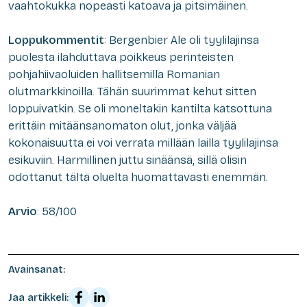
vaahtokukka nopeasti katoava ja pitsimäinen.
Loppukommentit
: Bergenbier Ale oli tyylilajinsa
puolesta ilahduttava poikkeus perinteisten
pohjahiivaoluiden hallitsemilla Romanian
olutmarkkinoilla. Tähän suurimmat kehut sitten
loppuivatkin. Se oli moneltakin kantilta katsottuna
erittäin mitäänsanomaton olut, jonka väljää
kokonaisuutta ei voi verrata millään lailla tyylilajinsa
esikuviin. Harmillinen juttu sinäänsä, sillä olisin
odottanut tältä oluelta huomattavasti enemmän.
Arvio
: 58/100
Avainsanat:
Jaa artikkeli: