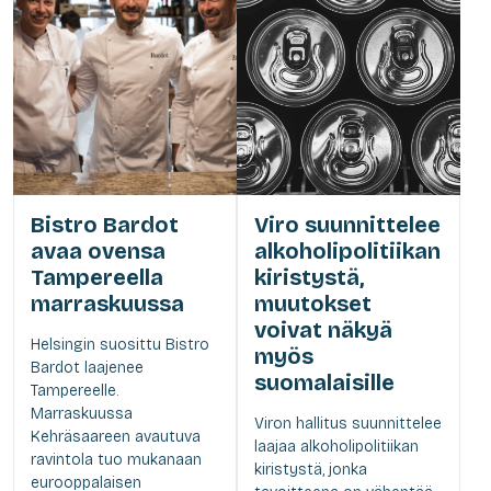
Bistro Bardot
Viro suunnittelee
avaa ovensa
alkoholipolitiikan
Tampereella
kiristystä,
marraskuussa
muutokset
voivat näkyä
Helsingin suosittu Bistro
myös
Bardot laajenee
suomalaisille
Tampereelle.
Marraskuussa
Viron hallitus suunnittelee
Kehräsaareen avautuva
laajaa alkoholipolitiikan
ravintola tuo mukanaan
kiristystä, jonka
eurooppalaisen