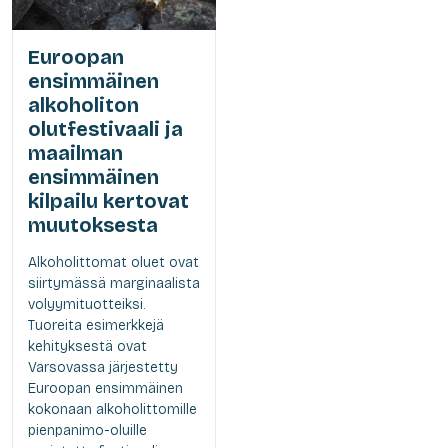
Euroopan
ensimmäinen
alkoholiton
olutfestivaali ja
maailman
ensimmäinen
kilpailu kertovat
muutoksesta
Alkoholittomat oluet ovat
siirtymässä marginaalista
volyymituotteiksi.
Tuoreita esimerkkejä
kehityksestä ovat
Varsovassa järjestetty
Euroopan ensimmäinen
kokonaan alkoholittomille
pienpanimo-oluille