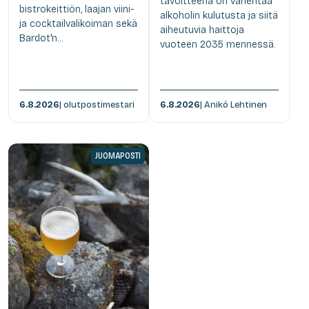
tavoitteena on vähentää
bistrokeittiön, laajan viini-
alkoholin kulutusta ja siitä
ja cocktailvalikoiman sekä
aiheutuvia haittoja
Bardot'n...
vuoteen 2035 mennessä.
6.8.2026
| olutpostimestari
6.8.2026
| Anikó Lehtinen
JUOMAPOSTI