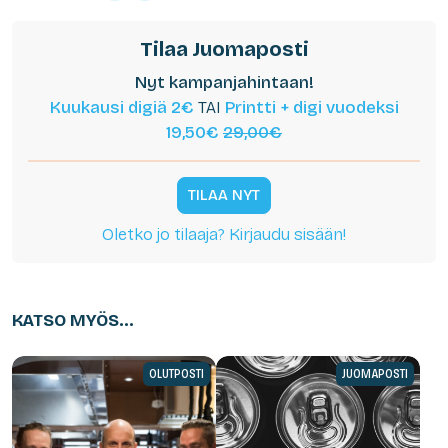
Tilaa Juomaposti
Nyt kampanjahintaan!
Kuukausi digiä 2€
TAI
Printti + digi vuodeksi
19,50€
29,00€
TILAA NYT
Oletko jo tilaaja? Kirjaudu sisään!
KATSO MYÖS...
OLUTPOSTI
JUOMAPOSTI