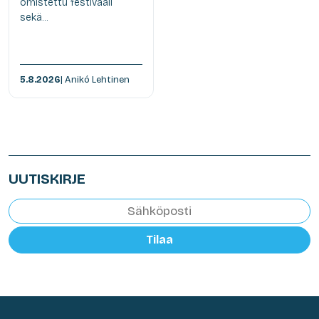
omistettu festivaali
sekä...
5.8.2026
| Anikó Lehtinen
UUTISKIRJE
Tilaa