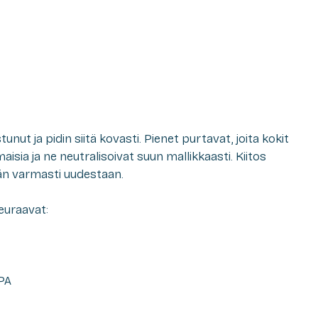
nut ja pidin siitä kovasti. Pienet purtavat, joita kokit
aisia ja ne neutralisoivat suun mallikkaasti. Kiitos
ään varmasti uudestaan.
euraavat:
IPA