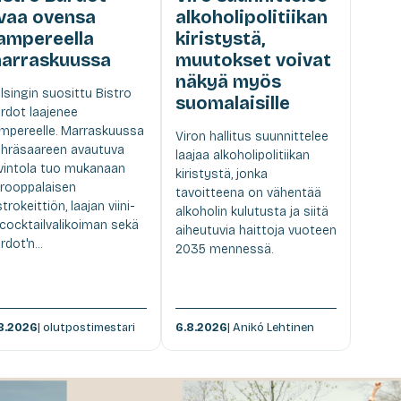
vaa ovensa
alkoholipolitiikan
ampereella
kiristystä,
arraskuussa
muutokset voivat
näkyä myös
lsingin suosittu Bistro
suomalaisille
rdot laajenee
mpereelle. Marraskuussa
Viron hallitus suunnittelee
hräsaareen avautuva
laajaa alkoholipolitiikan
vintola tuo mukanaan
kiristystä, jonka
rooppalaisen
tavoitteena on vähentää
strokeittiön, laajan viini-
alkoholin kulutusta ja siitä
 cocktailvalikoiman sekä
aiheutuvia haittoja vuoteen
rdot'n...
2035 mennessä.
8.2026
| olutpostimestari
6.8.2026
| Anikó Lehtinen