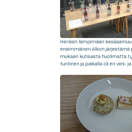
Heräsin lämpimään kesäaamuun in
ensimmäinen Alkon järjestämä p
mukaan kutsuista huolimatta työ-
tuntinen ja paikalla oli eri viini- 