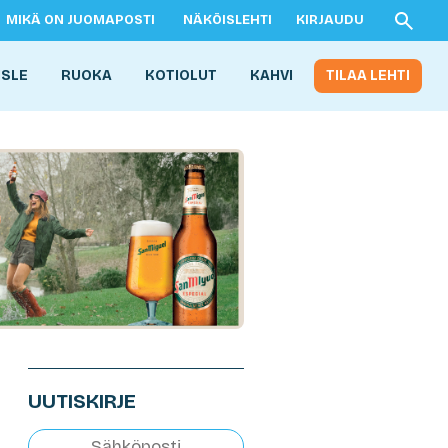
MIKÄ ON JUOMAPOSTI
NÄKÖISLEHTI
KIRJAUDU
ISLE
RUOKA
KOTIOLUT
KAHVI
TILAA LEHTI
UUTISKIRJE