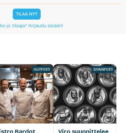
TILAA NYT
ko jo tilaaja? Kirjaudu sisään!
OLUTPOSTI
JUOMAPOSTI
istro Bardot
Viro suunnittelee