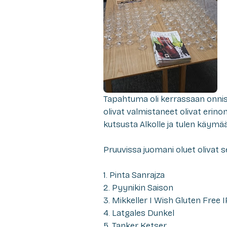
Tapahtuma oli kerrassaan onnistu
olivat valmistaneet olivat erinom
kutsusta Alkolle ja tulen käym
Pruuvissa juomani oluet olivat s
1. Pinta Sanrajza
2. Pyynikin Saison
3. Mikkeller I Wish Gluten Free 
4. Latgales Dunkel
5. Tanker Ketser