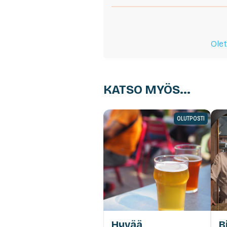
Olet
KATSO MYÖS...
OLUTPOSTI
Hyvää
B