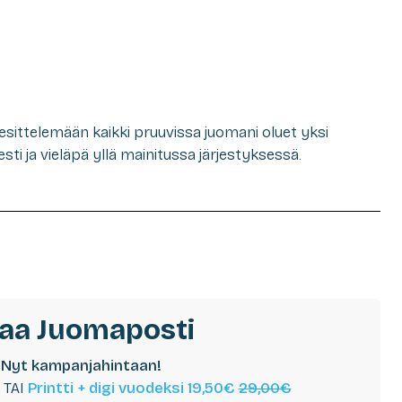
esittelemään kaikki pruuvissa juomani oluet yksi
ti ja vieläpä yllä mainitussa järjestyksessä.
laa Juomaposti
Nyt kampanjahintaan!
TAI
Printti + digi vuodeksi 19,50€
29,00€