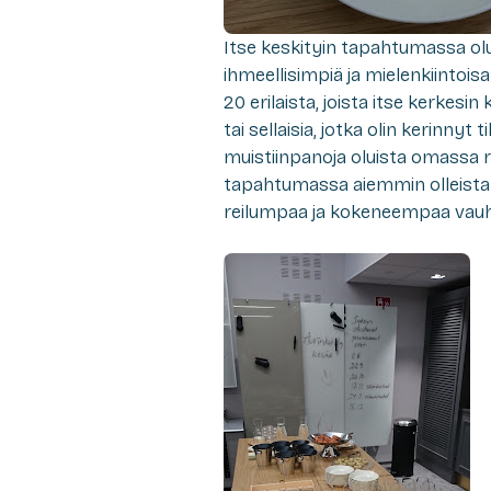
Itse keskityin tapahtumassa oluid
ihmeellisimpiä ja mielenkiintoisam
20 erilaista, joista itse kerkesin
tai sellaisia, jotka olin kerinnyt
muistiinpanoja oluista omassa r
tapahtumassa aiemmin olleista t
reilumpaa ja kokeneempaa vauh