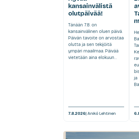
kansainvälistä
a
olutpäivää!
T
m
Tänään 7.8. on
kansainvälinen oluen päivä.
He
Päivän tavoite on arvostaa
Ba
olutta ja sen tekijöitä
Ta
ympäri maailmaa. Päivää
Ke
vietetään aina elokuun...
ra
eu
bi
ja
Ba
7.8.2026
| Anikó Lehtinen
6.