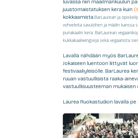
luvassa niin maailmankuulun 
juustomaistatuksen kera kuin
D
kokkaamista.
BarLaurean ja opiskeli
vohveleita savulohen ja mädin kanssa s
punakaalin kera. BarLaurean vegaanikoju
kukkakaaliwingsejä sekä vegaanista sie
Lavalla nähdään myös BarLaurea,
Jokaiseen luentoon liittyvät lu
festivaaliyleisölle. BarLaurea ke
ruuan vastuullisista raaka-ainev
vastuullisuusteeman mukaisen 
Laurea Ruokastudion lavalla pe klo