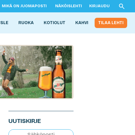
MIKÄ ON JUOMAPOSTI
NÄKÖISLEHTI
KIRJAUDU
ISLE
RUOKA
KOTIOLUT
KAHVI
TILAA LEHTI
UUTISKIRJE