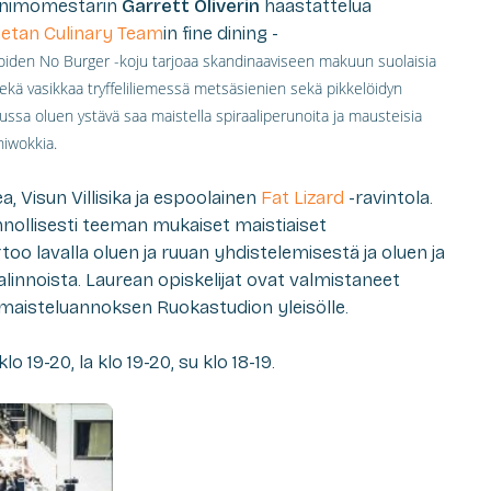
panimomestarin
Garrett Oliverin
haastattelua
ietan Culinary Team
in fine dining -
joiden No Burger -koju tarjoaa skandinaaviseen makuun suolaisia
ekä vasikkaa tryffeliliemessä metsäsienien sekä pikkelöidyn
ssa oluen ystävä saa maistella spiraaliperunoita ja mausteisia
niwokkia.
 Visun Villisika ja espoolainen
Fat Lizard
-ravintola.
onnollisesti teeman mukaiset maistiaiset
rtoo lavalla oluen ja ruuan yhdistelemisestä ja oluen ja
alinnoista. Laurean opiskelijat ovat valmistaneet
maisteluannoksen Ruokastudion yleisölle.
 19-20, la klo 19-20, su klo 18-19.