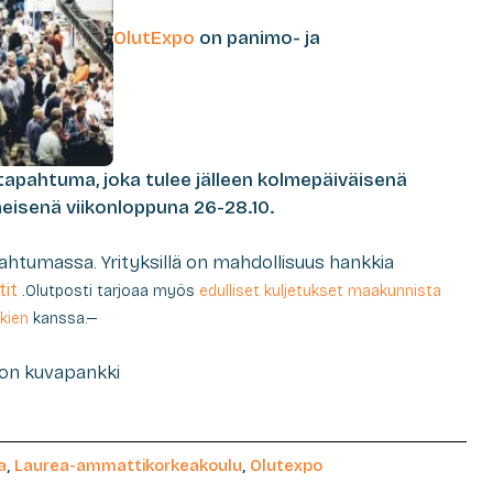
OlutExpo
on panimo- ja
tapahtuma, joka tulee jälleen kolmepäiväisenä
meisenä viikonloppuna 26-28.10.
htumassa. Yrityksillä on mahdollisuus hankkia
tit
.
Olutposti tarjoaa myös
edulliset kuljetukset maakunnista
kien
kanssa.—
pon kuvapankki
a
,
Laurea-ammattikorkeakoulu
,
Olutexpo