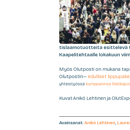
tislaamotuotteita esittelevä 
Kaapelitehtaalle lokakuun vii
Myös Olutposti on mukana tapa
Olutpostin—
edulliset lippupake
yhteistyössä
kumppaninsa Matkapoi
Kuvat:Anikó Lehtinen ja OlutEx
Avainsanat:
Anikó Lehtinen
,
Laure