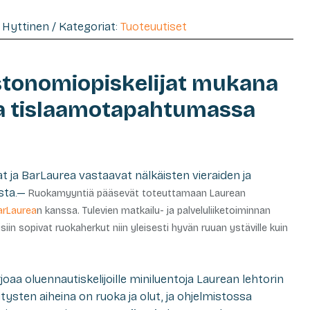
e" Hyttinen / Kategoriat:
Tuoteuutiset
stonomiopiskelijat mukana
ja tislaamotapahtumassa
t ja BarLaurea vastaavat nälkäisten vieraiden ja
esta.—
Ruokamyyntiä pääsevät toteuttamaan Laurean
arLaurea
n kanssa. Tulevien matkailu- ja palveluliiketoiminnan
iin sopivat ruokaherkut niin yleisesti hyvän ruuan ystäville kuin
aa oluennautiskelijoille miniluentoja Laurean lehtorin
ysten aiheina on ruoka ja olut, ja ohjelmistossa