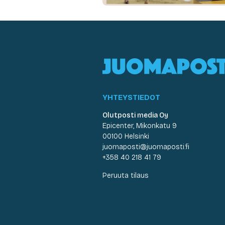
YHTEYSTIEDOT
Olutposti media Oy
Epicenter, Mikonkatu 9
00100 Helsinki
juomaposti@juomaposti.fi
+358 40 218 41 79
Peruuta tilaus