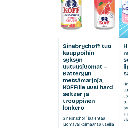
Sinebrychoff tuo
H
kauppoihin
m
syksyn
s
uutuusjuomat –
l
Batteryyn
s
metsämarjoja,
Ha
KOFFille uusi hard
uu
seltzer ja
Lo
trooppinen
tu
lonkero
ov
si
Sinebrychoff laajentaa
ki
juomavalikoimaansa useilla