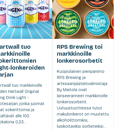
artwall tuo
RPS Brewing toi
arkkinoille
markkinoille
okerittomien
lonkerosorbetit
ight-lonkeroiden
Kuopiolainen pienpanimo
arjan
RPS Brewing ja
artesaanijäätelövalmistaja
rtwall tuo markkinoille
By Maitola ovat
den Hartwall Original
lanseeranneet markkinoille
ng Drink Light -
lonkerosorbetit.
otesarjan, jonka juomat
Uutuustuotteissa tutut
at sokerittomia ja
makulonkerot on muutettu
sältävät alle 100
alkoholittomiksi,
lokaloria 0,33...
lusikoitaviksi sorbeteiksi....