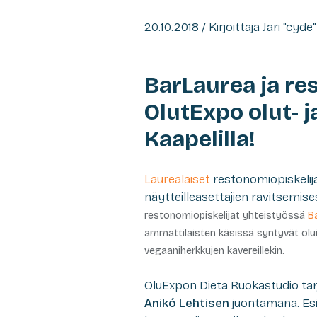
20.10.2018 / Kirjoittaja Jari "cyd
BarLaurea ja re
OlutExpo olut- 
Kaapelilla!
Laurealaiset
restonomiopiskelija
näytteilleasettajien ravitsemis
restonomiopiskelijat yhteistyössä
B
ammattilaisten käsissä syntyvät oluis
vegaaniherkkujen kavereillekin.
OluExpon Dieta Ruokastudio tarjo
Anikó Lehtisen
juontamana. Esit