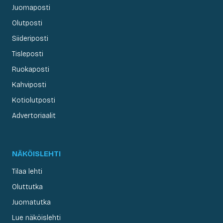
Juomaposti
Olutposti
Siideriposti
Tisleposti
Ruokaposti
Kahviposti
Kotiolutposti
Advertoriaalit
NÄKÖISLEHTI
Tilaa lehti
Oluttutka
Juomatutka
Lue näköislehti