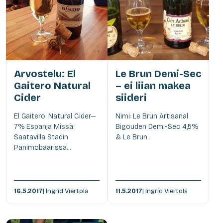
Arvostelu: El
Le Brun Demi-Sec
Gaitero Natural
– ei liian makea
Cider
siideri
El Gaitero: Natural Cider—
Nimi: Le Brun Artisanal
7% Espanja Missä:
Bigouden Demi-Sec 4,5%
Saatavilla Stadin
& Le Brun...
Panimobaarissa...
16.5.2017
| Ingrid Viertola
11.5.2017
| Ingrid Viertola