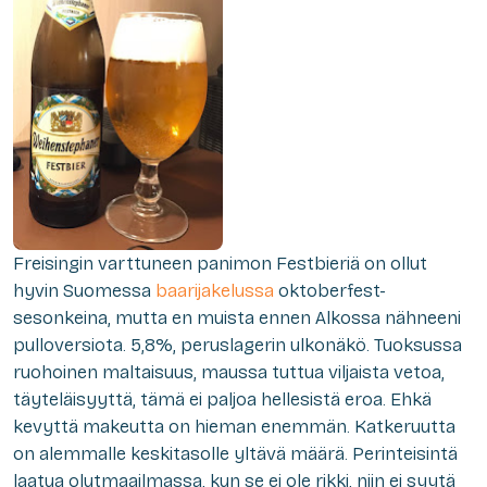
Freisingin varttuneen panimon Festbieriä on ollut
hyvin Suomessa
baarijakelussa
oktoberfest-
sesonkeina, mutta en muista ennen Alkossa nähneeni
pulloversiota. 5,8%, peruslagerin ulkonäkö. Tuoksussa
ruohoinen maltaisuus, maussa tuttua viljaista vetoa,
täyteläisyyttä, tämä ei paljoa hellesistä eroa. Ehkä
kevyttä makeutta on hieman enemmän. Katkeruutta
on alemmalle keskitasolle yltävä määrä. Perinteisintä
laatua olutmaailmassa, kun se ei ole rikki, niin ei syytä