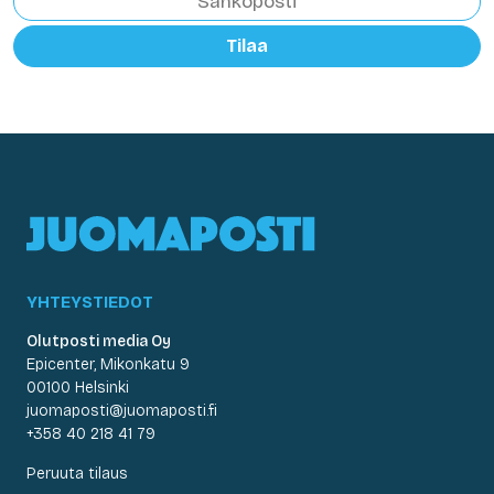
Tilaa
YHTEYSTIEDOT
Olutposti media Oy
Epicenter, Mikonkatu 9
00100 Helsinki
juomaposti@juomaposti.fi
+358 40 218 41 79
Peruuta tilaus