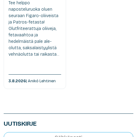
Tee helppo
naposteluruoka oluen
seuraan Figaro-oliiveista
ja Patros-fetasta!
Olutfriteerattuja oliiveja,
fetavaahtoa ja
hedelmäistä pale ale-
olutta, saksalaistyylistä
vehnäolutta tai raikasta...
3.8.2026
| Anikó Lehtinen
UUTISKIRJE