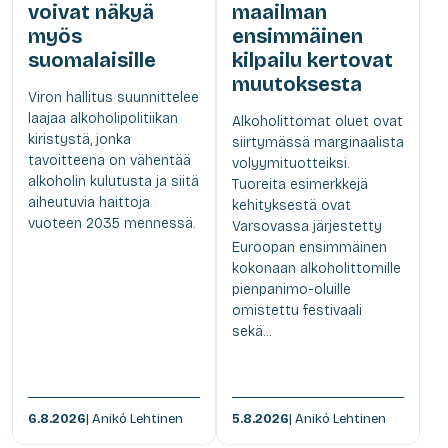
voivat näkyä
maailman
myös
ensimmäinen
suomalaisille
kilpailu kertovat
muutoksesta
Viron hallitus suunnittelee
laajaa alkoholipolitiikan
Alkoholittomat oluet ovat
kiristystä, jonka
siirtymässä marginaalista
tavoitteena on vähentää
volyymituotteiksi.
alkoholin kulutusta ja siitä
Tuoreita esimerkkejä
aiheutuvia haittoja
kehityksestä ovat
vuoteen 2035 mennessä.
Varsovassa järjestetty
Euroopan ensimmäinen
kokonaan alkoholittomille
pienpanimo-oluille
omistettu festivaali
sekä...
6.8.2026
| Anikó Lehtinen
5.8.2026
| Anikó Lehtinen