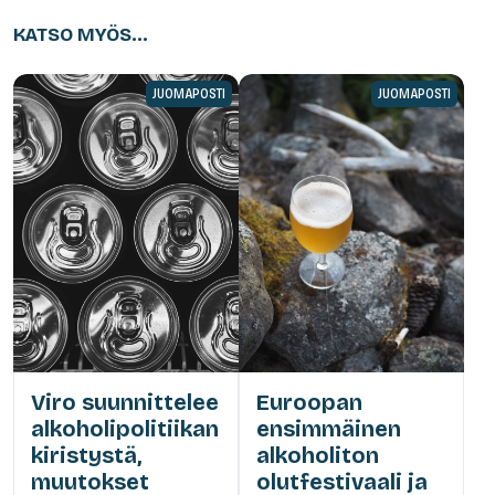
KATSO MYÖS...
JUOMAPOSTI
JUOMAPOSTI
Viro suunnittelee
Euroopan
alkoholipolitiikan
ensimmäinen
kiristystä,
alkoholiton
muutokset
olutfestivaali ja