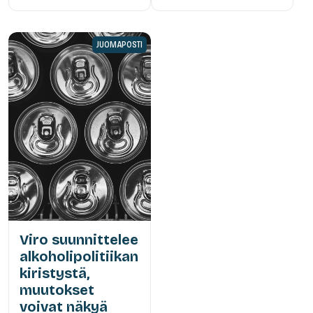
JUOMAPOSTI
Viro suunnittelee
alkoholipolitiikan
kiristystä,
muutokset
voivat näkyä