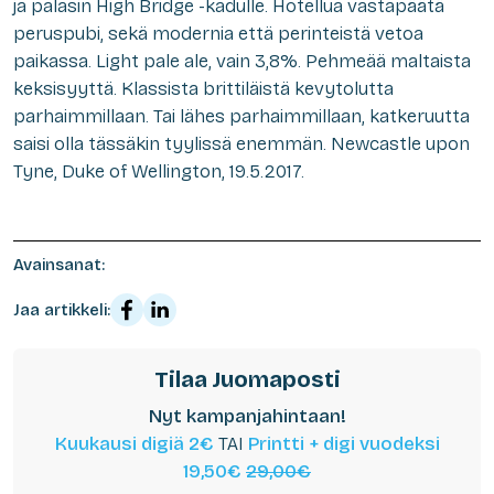
ja palasin High Bridge -kadulle. Hotellua vastapäätä
peruspubi, sekä modernia että perinteistä vetoa
paikassa. Light pale ale, vain 3,8%. Pehmeää maltaista
keksisyyttä. Klassista brittiläistä kevytolutta
parhaimmillaan. Tai lähes parhaimmillaan, katkeruutta
saisi olla tässäkin tyylissä enemmän. Newcastle upon
Tyne, Duke of Wellington, 19.5.2017.
Avainsanat:
Jaa artikkeli:
Tilaa Juomaposti
Nyt kampanjahintaan!
Kuukausi digiä 2€
TAI
Printti + digi vuodeksi
19,50€
29,00€