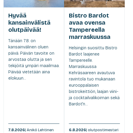
Hyvää
Bistro Bardot
kansainvälistä
avaa ovensa
olutpäivää!
Tampereella
marraskuussa
Tänään 7.8. on
kansainvälinen oluen
Helsingin suosittu Bistro
päivä. Päivän tavoite on
Bardot laajenee
arvostaa olutta ja sen
Tampereelle.
tekijöitä ympäri maailmaa.
Marraskuussa
Päivää vietetään aina
Kehräsaareen avautuva
elokuun...
ravintola tuo mukanaan
eurooppalaisen
bistrokeittiön, laajan viini-
ja cocktailvalikoiman sekä
Bardot'n...
7.8.2026
| Anikó Lehtinen
6.8.2026
| olutpostimestari