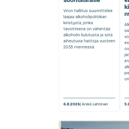
k
Viron hallitus suunnittelee
m
laajaa alkoholipolitiikan
kiristystä, jonka
Al
tavoitteena on vähentää
si
alkoholin kulutusta ja siitä
vo
aiheutuvia haittoja vuoteen
es
2035 mennessä.
ov
jä
en
al
pi
om
6.8.2026
| Anikó Lehtinen
5.