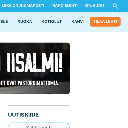
MIKÄ ON JUOMAPOSTI
NÄKÖISLEHTI
KIRJAUDU
ISLE
RUOKA
KOTIOLUT
KAHVI
TILAA LEHTI
UUTISKIRJE