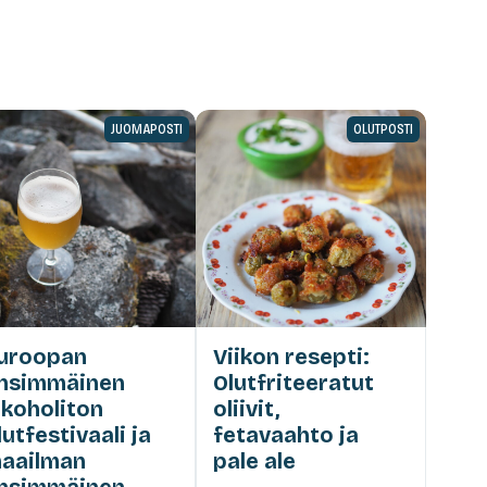
JUOMAPOSTI
OLUTPOSTI
uroopan
Viikon resepti:
nsimmäinen
Olutfriteeratut
lkoholiton
oliivit,
lutfestivaali ja
fetavaahto ja
aailman
pale ale
nsimmäinen