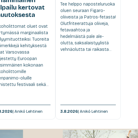
Tee helppo naposteluruoka
ilpailu kertovat
oluen seuraan Figaro-
uutoksesta
oliiveista ja Patros-fetasta!
Olutfriteerattuja oliiveja,
koholittomat oluet ovat
fetavaahtoa ja
irtymässä marginaalista
hedelmäistä pale ale-
lyymituotteiksi. Tuoreita
olutta, saksalaistyylistä
imerkkejä kehityksestä
vehnäolutta tai raikasta...
at Varsovassa
rjestetty Euroopan
simmäinen kokonaan
koholittomille
enpanimo-oluille
istettu festivaali sekä...
8.2026
| Anikó Lehtinen
3.8.2026
| Anikó Lehtinen