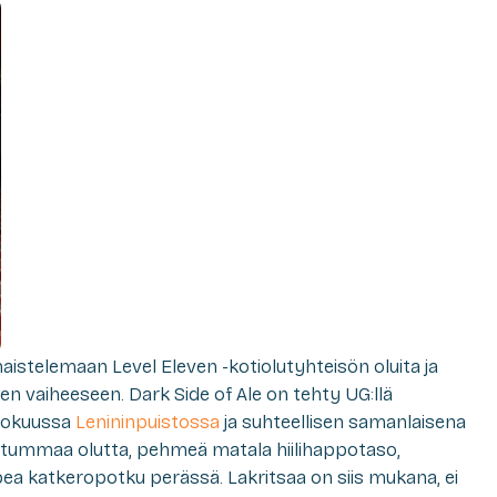
istelemaan Level Eleven -kotiolutyhteisön oluita ja
en vaiheeseen. Dark Side of Ale on tehty UG:llä
elokuussa
Lenininpuistossa
ja suhteellisen samanlaisena
, tummaa olutta, pehmeä matala hiilihappotaso,
a katkeropotku perässä. Lakritsaa on siis mukana, ei