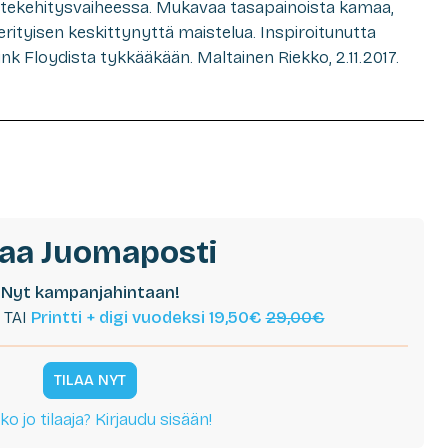
otekehitysvaiheessa. Mukavaa tasapainoista kamaa,
 erityisen keskittynyttä maistelua. Inspiroitunutta
ink Floydista tykkääkään. Maltainen Riekko, 2.11.2017.
laa Juomaposti
Nyt kampanjahintaan!
TAI
Printti + digi vuodeksi 19,50€
29,00€
TILAA NYT
ko jo tilaaja? Kirjaudu sisään!