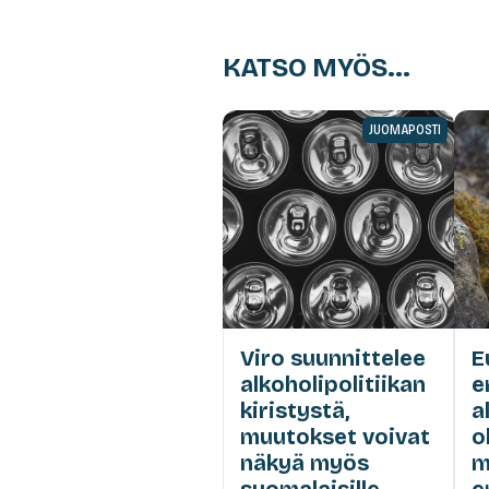
KATSO MYÖS...
JUOMAPOSTI
Viro suunnittelee
E
alkoholipolitiikan
e
kiristystä,
a
muutokset voivat
o
näkyä myös
m
suomalaisille
e