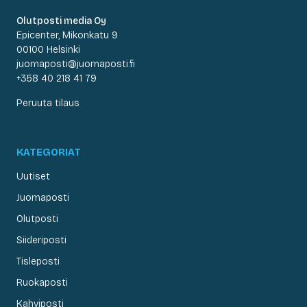
Olutposti media Oy
Epicenter, Mikonkatu 9
00100 Helsinki
juomaposti@juomaposti.fi
+358 40 218 41 79
Peruuta tilaus
KATEGORIAT
Uutiset
Juomaposti
Olutposti
Siideriposti
Tisleposti
Ruokaposti
Kahviposti