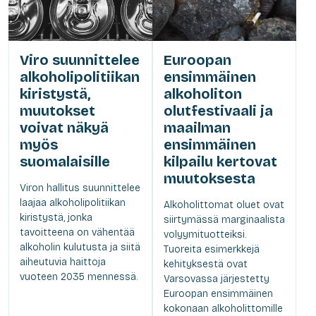
Viro suunnittelee
Euroopan
alkoholipolitiikan
ensimmäinen
kiristystä,
alkoholiton
muutokset
olutfestivaali ja
voivat näkyä
maailman
myös
ensimmäinen
suomalaisille
kilpailu kertovat
muutoksesta
Viron hallitus suunnittelee
laajaa alkoholipolitiikan
Alkoholittomat oluet ovat
kiristystä, jonka
siirtymässä marginaalista
tavoitteena on vähentää
volyymituotteiksi.
alkoholin kulutusta ja siitä
Tuoreita esimerkkejä
aiheutuvia haittoja
kehityksestä ovat
vuoteen 2035 mennessä.
Varsovassa järjestetty
Euroopan ensimmäinen
kokonaan alkoholittomille