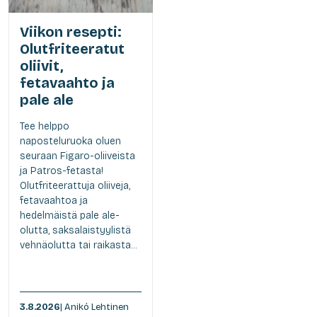
Viikon resepti:
Olutfriteeratut
oliivit,
fetavaahto ja
pale ale
Tee helppo
naposteluruoka oluen
seuraan Figaro-oliiveista
ja Patros-fetasta!
Olutfriteerattuja oliiveja,
fetavaahtoa ja
hedelmäistä pale ale-
olutta, saksalaistyylistä
vehnäolutta tai raikasta...
3.8.2026
| Anikó Lehtinen