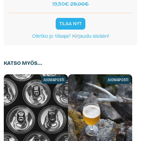
19,50€
29,00€
TILAA NYT
Oletko jo tilaaja? Kirjaudu sisään!
KATSO MYÖS...
JUOMAPOSTI
JUOMAPOSTI