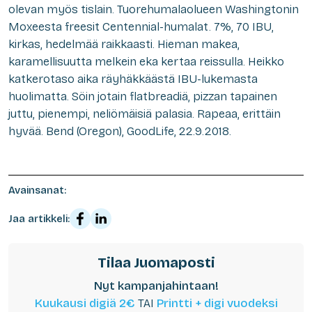
olevan myös tislain. Tuorehumalaolueen Washingtonin
Moxeesta freesit Centennial-humalat. 7%, 70 IBU,
kirkas, hedelmää raikkaasti. Hieman makea,
karamellisuutta melkein eka kertaa reissulla. Heikko
katkerotaso aika räyhäkkäästä IBU-lukemasta
huolimatta. Söin jotain flatbreadiä, pizzan tapainen
juttu, pienempi, neliömäisiä palasia. Rapeaa, erittäin
hyvää. Bend (Oregon), GoodLife, 22.9.2018.
Avainsanat:
Jaa artikkeli:
Tilaa Juomaposti
Nyt kampanjahintaan!
Kuukausi digiä 2€
TAI
Printti + digi vuodeksi