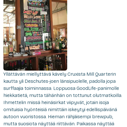
Yllättävän miellyttävä kävely Cruxista Mill Quarterin
kautta yli Deschutes-joen länsipuolelle, padolla jopa
surffaajia toiminnassa. Loppuosa GoodLife-panimolle
hiekkatietä, mutta tähänhän on tottunut olutmatkoilla.
Ihmettelin missä heinäsirkat viipyvät, jotain isoja
omituisia hyönteisiä nimittäin iskeytyi edellispäivänä
autoon vuoristossa. Hieman rähjäisempi brewpub,
mutta suosiota näyttää riittävän. Paikassa näyttää