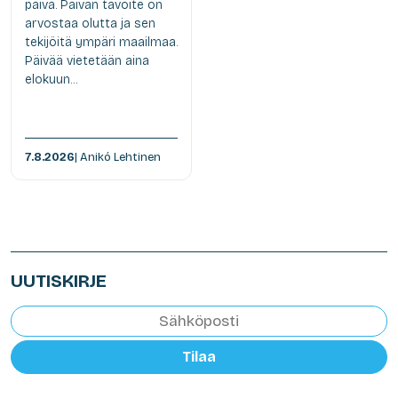
päivä. Päivän tavoite on
arvostaa olutta ja sen
tekijöitä ympäri maailmaa.
Päivää vietetään aina
elokuun...
7.8.2026
| Anikó Lehtinen
UUTISKIRJE
Tilaa