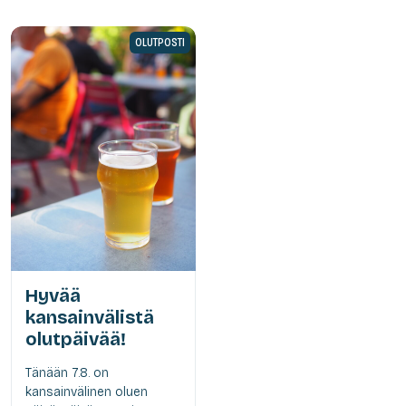
OLUTPOSTI
Hyvää
kansainvälistä
olutpäivää!
Tänään 7.8. on
kansainvälinen oluen