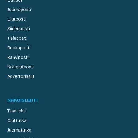
Uutiset
Juomaposti
Olutposti
Siideriposti
Tisleposti
Ruokaposti
Kahviposti
Kotiolutposti
Advertoriaalit
NÄKÖISLEHTI
Tilaa lehti
Oluttutka
Juomatutka