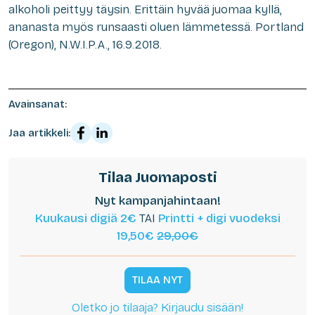
alkoholi peittyy täysin. Erittäin hyvää juomaa kyllä,
ananasta myös runsaasti oluen lämmetessä. Portland
(Oregon), N.W.I.P.A., 16.9.2018.
Avainsanat:
Jaa artikkeli:
Tilaa Juomaposti
Nyt kampanjahintaan!
Kuukausi digiä 2€
TAI
Printti + digi vuodeksi
19,50€
29,00€
TILAA NYT
Oletko jo tilaaja? Kirjaudu sisään!