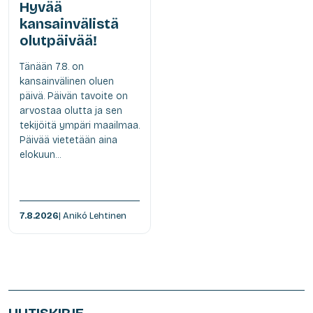
Hyvää
kansainvälistä
olutpäivää!
Tänään 7.8. on
kansainvälinen oluen
päivä. Päivän tavoite on
arvostaa olutta ja sen
tekijöitä ympäri maailmaa.
Päivää vietetään aina
elokuun...
7.8.2026
| Anikó Lehtinen