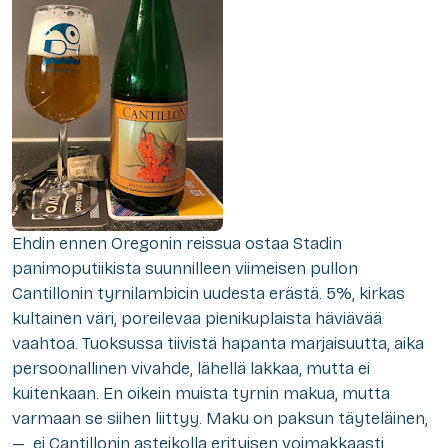
Ehdin ennen Oregonin reissua ostaa Stadin
panimoputiikista suunnilleen viimeisen pullon
Cantillonin tyrnilambicin uudesta erästä. 5%, kirkas
kultainen väri, poreilevaa pienikuplaista häviävää
vaahtoa. Tuoksussa tiivistä hapanta marjaisuutta, aika
persoonallinen vivahde, lähellä lakkaa, mutta ei
kuitenkaan. En oikein muista tyrnin makua, mutta
varmaan se siihen liittyy. Maku on paksun täyteläinen,
— ei Cantillonin asteikolla erityisen voimakkaasti