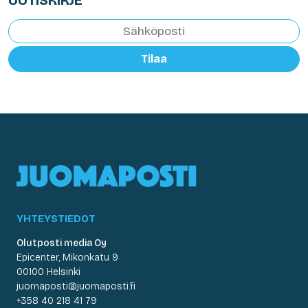
UUTISKIRJE
Tilaa
YHTEYSTIEDOT
Olutposti media Oy
Epicenter, Mikonkatu 9
00100 Helsinki
juomaposti@juomaposti.fi
+358 40 218 41 79