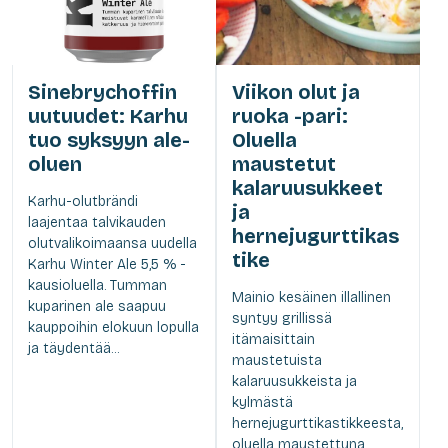
Sinebrychoffin
Viikon olut ja
uutuudet: Karhu
ruoka -pari:
tuo syksyyn ale-
Oluella
oluen
maustetut
kalaruusukkeet
Karhu-olutbrändi
ja
laajentaa talvikauden
hernejugurttikas
olutvalikoimaansa uudella
tike
Karhu Winter Ale 5,5 % -
kausioluella. Tumman
Mainio kesäinen illallinen
kuparinen ale saapuu
syntyy grillissä
kauppoihin elokuun lopulla
itämaisittain
ja täydentää...
maustetuista
kalaruusukkeista ja
kylmästä
hernejugurttikastikkeesta,
oluella maustettuna,