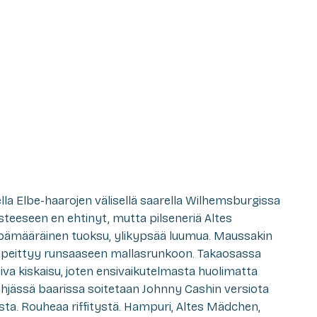
la Elbe-haarojen välisellä saarella Wilhemsburgissa
isteeseen en ehtinyt, mutta pilseneriä Altes
epämääräinen tuoksu, ylikypsää luumua. Maussakin
 peittyy runsaaseen mallasrunkoon. Takaosassa
iva kiskaisu, joten ensivaikutelmasta huolimatta
yhjässä baarissa soitetaan Johnny Cashin versiota
ista. Rouheaa riffitystä. Hampuri, Altes Mädchen,