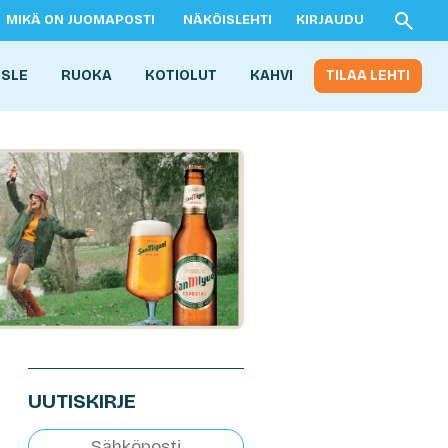
MIKÄ ON JUOMAPOSTI
NÄKÖISLEHTI
KIRJAUDU
ISLE
RUOKA
KOTIOLUT
KAHVI
TILAA LEHTI
UUTISKIRJE