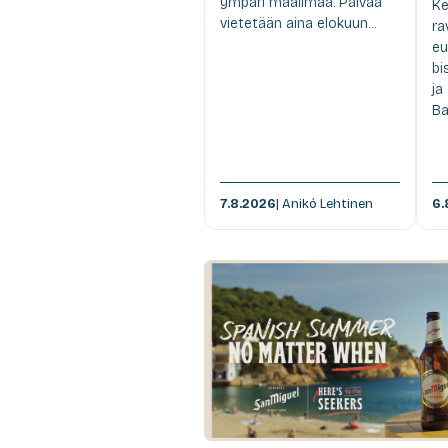
ympäri maailmaa. Päivää
Ke
vietetään aina elokuun...
ra
eu
bi
ja
Ba
7.8.2026
| Anikó Lehtinen
6.