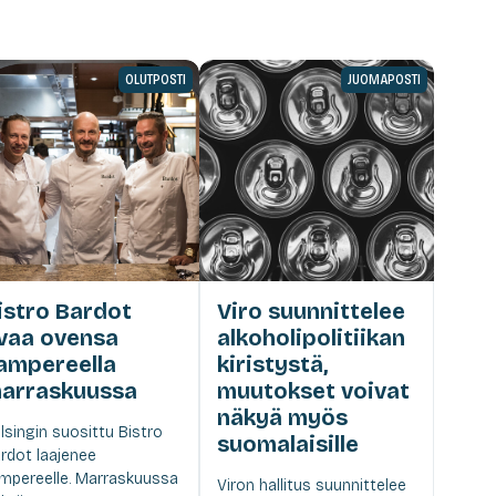
OLUTPOSTI
JUOMAPOSTI
istro Bardot
Viro suunnittelee
vaa ovensa
alkoholipolitiikan
ampereella
kiristystä,
arraskuussa
muutokset voivat
näkyä myös
lsingin suosittu Bistro
suomalaisille
rdot laajenee
mpereelle. Marraskuussa
Viron hallitus suunnittelee