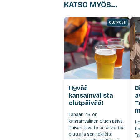
KATSO MYÖS...
OLUTPOSTI
Hyvää
B
kansainvälistä
a
olutpäivää!
T
m
Tänään 7.8. on
kansainvälinen oluen päivä.
He
Päivän tavoite on arvostaa
Ba
olutta ja sen tekijöitä
Ta