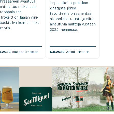
hräsaareen avautuva
laajaa alkoholipolitiikan
vintola tuo mukanaan
kiristystä, jonka
rooppalaisen
tavoitteena on vähentää
strokeittiön, laajan viini-
alkoholin kulutusta ja siitä
 cocktailvalikoiman sekä
aiheutuvia haittoja vuoteen
rdot'n...
2035 mennessä.
8.2026
| olutpostimestari
6.8.2026
| Anikó Lehtinen