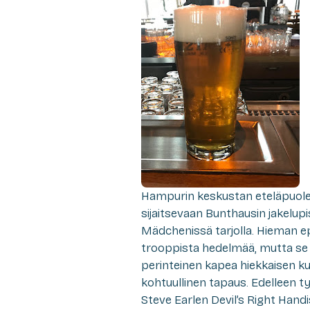
Hampurin keskustan eteläpuolel
sijaitsevaan Bunthausin jakelup
Mädchenissä tarjolla. Hieman 
trooppista hedelmää, mutta se
perinteinen kapea hiekkaisen ku
kohtuullinen tapaus. Edelleen t
Steve Earlen Devil’s Right Hand