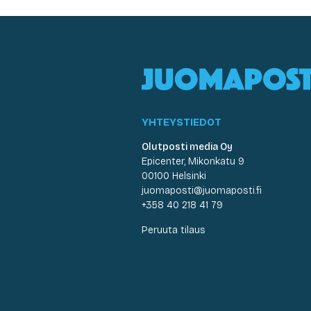
YHTEYSTIEDOT
Olutposti media Oy
Epicenter, Mikonkatu 9
00100 Helsinki
juomaposti@juomaposti.fi
+358 40 218 41 79
Peruuta tilaus