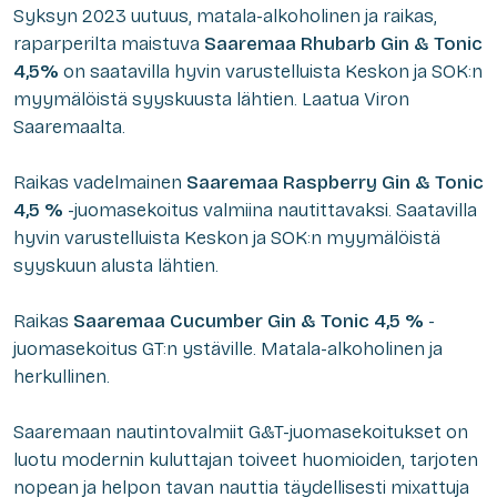
Syksyn 2023 uutuus, matala-alkoholinen ja raikas,
raparperilta maistuva
Saaremaa Rhubarb Gin & Tonic
4,5%
on saatavilla hyvin varustelluista Keskon ja SOK:n
myymälöistä syyskuusta lähtien. Laatua Viron
Saaremaalta.
Raikas vadelmainen
Saaremaa Raspberry Gin & Tonic
4,5 %
-juomasekoitus valmiina nautittavaksi. Saatavilla
hyvin varustelluista Keskon ja SOK:n myymälöistä
syyskuun alusta lähtien.
Raikas
Saaremaa Cucumber Gin & Tonic 4,5 %
-
juomasekoitus GT:n ystäville. Matala-alkoholinen ja
herkullinen.
Saaremaan nautintovalmiit G&T-juomasekoitukset on
luotu modernin kuluttajan toiveet huomioiden, tarjoten
nopean ja helpon tavan nauttia täydellisesti mixattuja