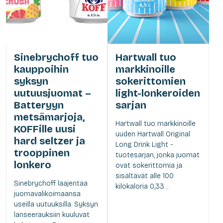
Sinebrychoff tuo
Hartwall tuo
kauppoihin
markkinoille
syksyn
sokerittomien
uutuusjuomat –
light-lonkeroiden
Batteryyn
sarjan
metsämarjoja,
Hartwall tuo markkinoille
KOFFille uusi
uuden Hartwall Original
hard seltzer ja
Long Drink Light -
trooppinen
tuotesarjan, jonka juomat
lonkero
ovat sokerittomia ja
sisältävät alle 100
Sinebrychoff laajentaa
kilokaloria 0,33...
juomavalikoimaansa
useilla uutuuksilla. Syksyn
lanseerauksiin kuuluvat