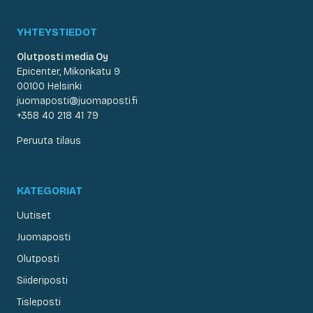
YHTEYSTIEDOT
Olutposti media Oy
Epicenter, Mikonkatu 9
00100 Helsinki
juomaposti@juomaposti.fi
+358 40 218 41 79
Peruuta tilaus
KATEGORIAT
Uutiset
Juomaposti
Olutposti
Siideriposti
Tisleposti