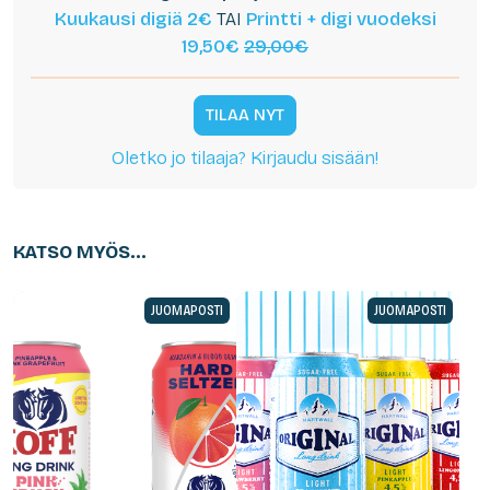
Kuukausi digiä 2€
TAI
Printti + digi vuodeksi
19,50€
29,00€
TILAA NYT
Oletko jo tilaaja? Kirjaudu sisään!
KATSO MYÖS...
JUOMAPOSTI
JUOMAPOSTI