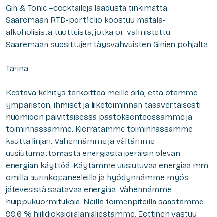
Gin & Tonic –cocktaileja laadusta tinkimättä.
Saaremaan RTD-portfolio koostuu matala-
alkoholisista tuotteista, jotka on valmistettu
Saaremaan suosittujen täysvahvuisten Ginien pohjalta.
Tarina
Kestävä kehitys tarkoittaa meille sitä, että otamme
ympäristön, ihmiset ja liiketoiminnan tasavertaisesti
huomioon päivittäisessä päätöksenteossamme ja
toiminnassamme. Kierrätämme toiminnassamme
kautta linjan. Vähennämme ja vältämme
uusiutumattomasta energiasta peräisin olevan
energian käyttöä. Käytämme uusiutuvaa energiaa mm.
omilla aurinkopaneeleilla ja hyödynnämme myös
jätevesistä saatavaa energiaa. Vähennämme
huippukuormituksia. Näillä toimenpiteillä säästämme
99,6 % hiilidioksidijalanjäljestämme. Eettinen vastuu