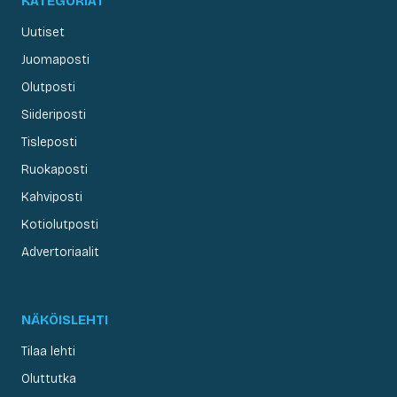
KATEGORIAT
Uutiset
Juomaposti
Olutposti
Siideriposti
Tisleposti
Ruokaposti
Kahviposti
Kotiolutposti
Advertoriaalit
NÄKÖISLEHTI
Tilaa lehti
Oluttutka