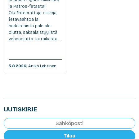
ja Patros-fetasta!
Olutfriteerattuja oliiveja,
fetavaahtoa ja
hedelmäistä pale ale-
olutta, saksalaistyylistä
vehnäolutta tai raikasta...
3.8.2026
| Anikó Lehtinen
UUTISKIRJE
Tilaa