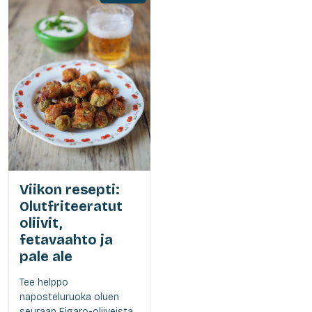
Viikon resepti:
Olutfriteeratut
oliivit,
fetavaahto ja
pale ale
Tee helppo
naposteluruoka oluen
seuraan Figaro-oliiveista