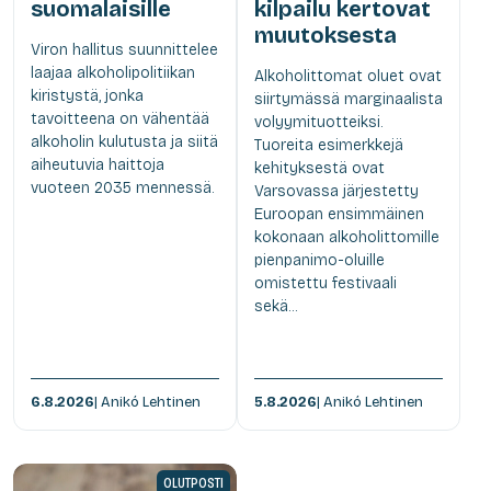
suomalaisille
kilpailu kertovat
muutoksesta
Viron hallitus suunnittelee
laajaa alkoholipolitiikan
Alkoholittomat oluet ovat
kiristystä, jonka
siirtymässä marginaalista
tavoitteena on vähentää
volyymituotteiksi.
alkoholin kulutusta ja siitä
Tuoreita esimerkkejä
aiheutuvia haittoja
kehityksestä ovat
vuoteen 2035 mennessä.
Varsovassa järjestetty
Euroopan ensimmäinen
kokonaan alkoholittomille
pienpanimo-oluille
omistettu festivaali
sekä...
6.8.2026
| Anikó Lehtinen
5.8.2026
| Anikó Lehtinen
OLUTPOSTI