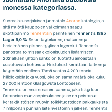
monessa kategoriassa.
Suomalais-norjalaisen juomatalo
Anoran
katalogiin ja
sitä myötä kauppojen valikoimaan saapui
skottipanimo
Tennent’sin
perinteinen
Tennent’s 1885
Lager 5,0 %
. Se on täyteläinen, maltainen ja
hedelmäinen pilsner-tyylinen lagerolut. Tennent’s
panostaa toimissaa ekologisuuden lisäämiseen.
2021alkaen yhtiön sähkö on tuotettu ainoastaan
uusiutuvista kohteista. Hiilidioksidi kerättään talteen ja
käytetään edelleen. Tämä vastaa 4 200 tonnia
hiilidioksidia joka vuosi, joka on sama määrä joka kuluu
27 000 lentoon Glasgowsta Lontooseen.
Tennent’s on ensimmäinen panimo, joka liittyi Ison-
Britannian muovisopimukseen ja se on poistanut
kertakäyttöisen muovin tölkkituotteiden pakkauksista
7 miljoonan punnan laiteinvestoinnin jälkeen. Tennent’s