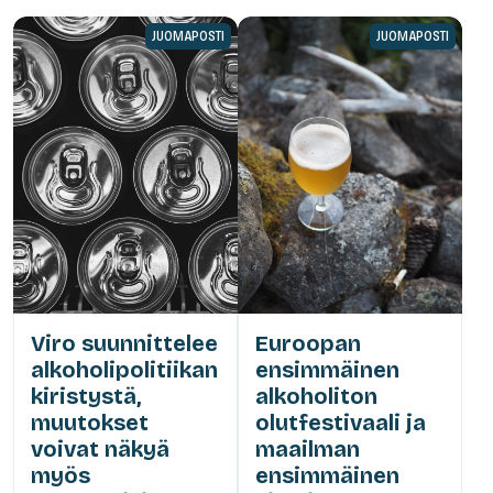
JUOMAPOSTI
JUOMAPOSTI
Viro suunnittelee
Euroopan
alkoholipolitiikan
ensimmäinen
kiristystä,
alkoholiton
muutokset
olutfestivaali ja
voivat näkyä
maailman
myös
ensimmäinen