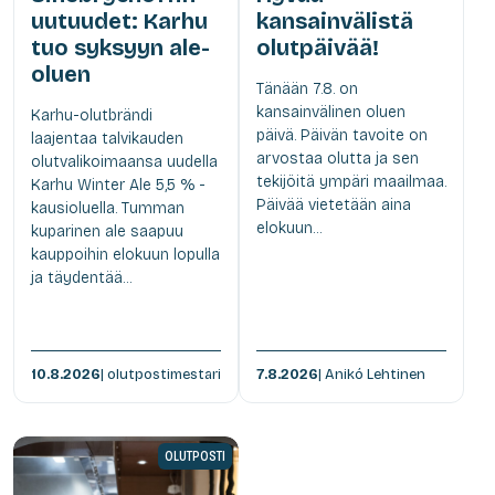
uutuudet: Karhu
kansainvälistä
tuo syksyyn ale-
olutpäivää!
oluen
Tänään 7.8. on
kansainvälinen oluen
Karhu-olutbrändi
päivä. Päivän tavoite on
laajentaa talvikauden
arvostaa olutta ja sen
olutvalikoimaansa uudella
tekijöitä ympäri maailmaa.
Karhu Winter Ale 5,5 % -
Päivää vietetään aina
kausioluella. Tumman
elokuun...
kuparinen ale saapuu
kauppoihin elokuun lopulla
ja täydentää...
10.8.2026
| olutpostimestari
7.8.2026
| Anikó Lehtinen
OLUTPOSTI