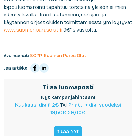
lopputuomarointi tapahtuu torstaina yleisön silmien
edessä lavalla. Ilmoittautuminen, sarjajaot ja
käytännön ohjeet oluiden toimittamisesta ym löytyvät
www.suomenparasolut.fi
â€“ sivustolta.
Avainsanat:
SOPP
,
Suomen Paras Olut
Jaa artikkeli:
Tilaa Juomaposti
Nyt kampanjahintaan!
Kuukausi digiä 2€
TAI
Printti + digi vuodeksi
19,50€
29,00€
TILAA NYT