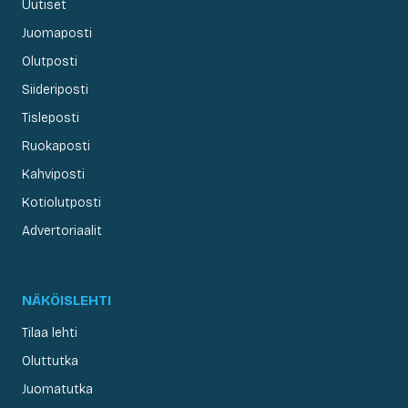
Uutiset
Juomaposti
Olutposti
Siideriposti
Tisleposti
Ruokaposti
Kahviposti
Kotiolutposti
Advertoriaalit
NÄKÖISLEHTI
Tilaa lehti
Oluttutka
Juomatutka