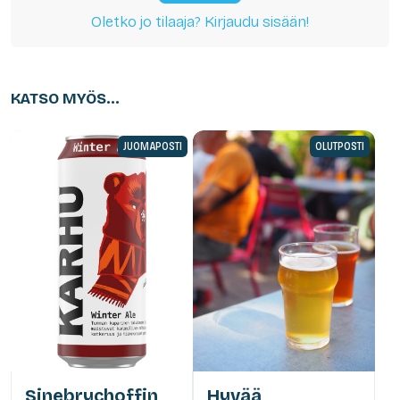
Oletko jo tilaaja? Kirjaudu sisään!
KATSO MYÖS...
JUOMAPOSTI
OLUTPOSTI
Sinebrychoffin
Hyvää