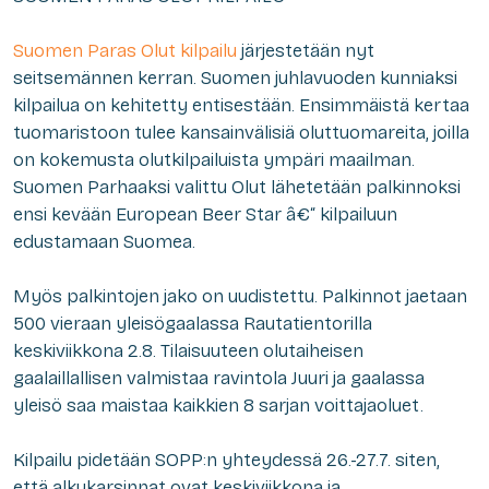
Suomen Paras Olut kilpailu
järjestetään nyt
seitsemännen kerran. Suomen juhlavuoden kunniaksi
kilpailua on kehitetty entisestään. Ensimmäistä kertaa
tuomaristoon tulee kansainvälisiä oluttuomareita, joilla
on kokemusta olutkilpailuista ympäri maailman.
Suomen Parhaaksi valittu Olut lähetetään palkinnoksi
ensi kevään European Beer Star â€“ kilpailuun
edustamaan Suomea.
Myös palkintojen jako on uudistettu. Palkinnot jaetaan
500 vieraan yleisögaalassa Rautatientorilla
keskiviikkona 2.8. Tilaisuuteen olutaiheisen
gaalaillallisen valmistaa ravintola Juuri ja gaalassa
yleisö saa maistaa kaikkien 8 sarjan voittajaoluet.
Kilpailu pidetään SOPP:n yhteydessä 26.-27.7. siten,
että alkukarsinnat ovat keskiviikkona ja