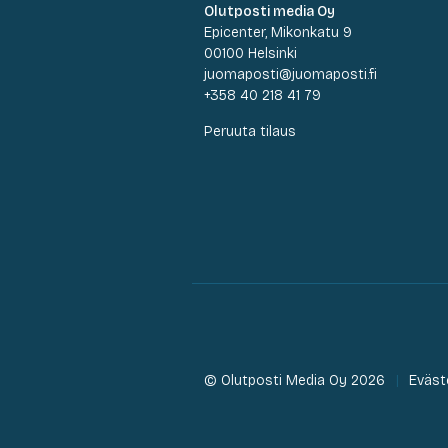
Olutposti media Oy
Epicenter, Mikonkatu 9
00100 Helsinki
juomaposti@juomaposti.fi
+358 40 218 41 79
Peruuta tilaus
© Olutposti Media Oy 2026
Eväst