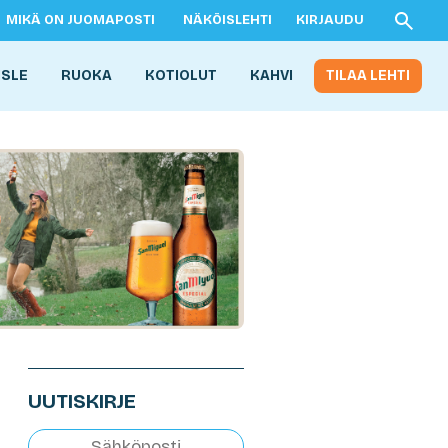
MIKÄ ON JUOMAPOSTI
NÄKÖISLEHTI
KIRJAUDU
ISLE
RUOKA
KOTIOLUT
KAHVI
TILAA LEHTI
UUTISKIRJE