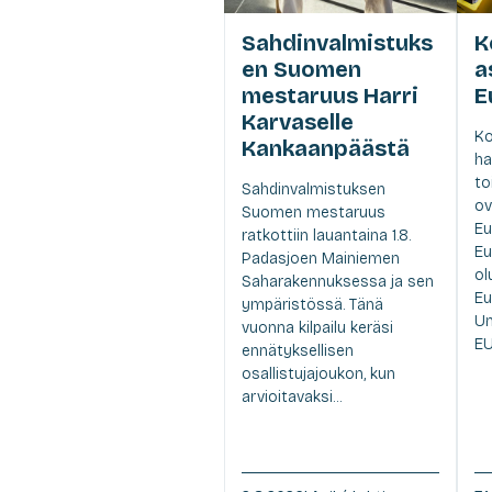
Sahdinvalmistuks
K
en Suomen
a
mestaruus Harri
E
Karvaselle
Ko
Kankaanpäästä
ha
to
Sahdinvalmistuksen
ov
Suomen mestaruus
Eu
ratkottiin lauantaina 1.8.
Eu
Padasjoen Mainiemen
ol
Saharakennuksessa ja sen
Eu
ympäristössä. Tänä
Un
vuonna kilpailu keräsi
EU.
ennätyksellisen
osallistujajoukon, kun
arvioitavaksi...