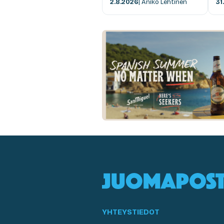
2.8.2026
| Anikó Lehtinen
31
YHTEYSTIEDOT