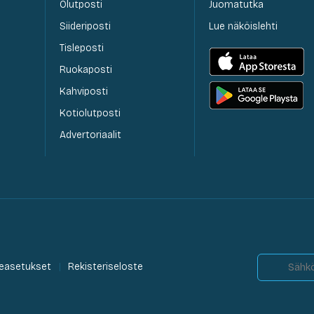
Olutposti
Juomatutka
Siideriposti
Lue näköislehti
Tisleposti
Ruokaposti
Kahviposti
Kotiolutposti
Advertoriaalit
easetukset
Rekisteriseloste