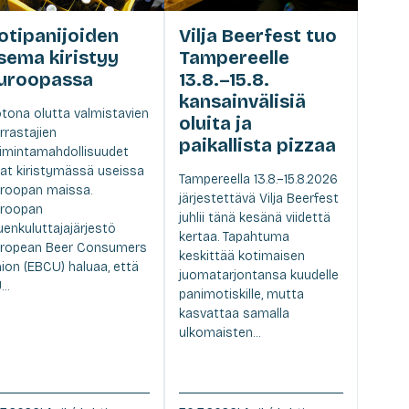
otipanijoiden
Vilja Beerfest tuo
sema kiristyy
Tampereelle
uroopassa
13.8.–15.8.
kansainvälisiä
tona olutta valmistavien
oluita ja
rrastajien
paikallista pizzaa
imintamahdollisuudet
at kiristymässä useissa
Tampereella 13.8.–15.8.2026
roopan maissa.
järjestettävä Vilja Beerfest
roopan
juhlii tänä kesänä viidettä
uenkuluttajajärjestö
kertaa. Tapahtuma
ropean Beer Consumers
keskittää kotimaisen
ion (EBCU) haluaa, että
juomatarjontansa kuudelle
..
panimotiskille, mutta
kasvattaa samalla
ulkomaisten...