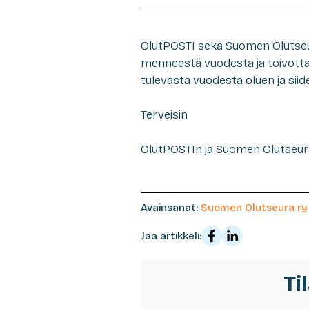
OlutPOSTI sekä Suomen Olutseura r
menneestä vuodesta ja toivott
tulevasta vuodesta oluen ja siid
Terveisin
OlutPOSTIn ja Suomen Olutseur
Avainsanat:
Suomen Olutseura ry
Jaa artikkeli:
Ti