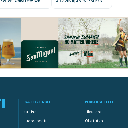
.7.2026
| Anikó Lehtinen
30.7.2026
| Anikó Lehtinen
KATEGORIAT
NÄKÖISLEHTI
Uutiset
Tilaa lehti
Juomaposti
Oluttutka