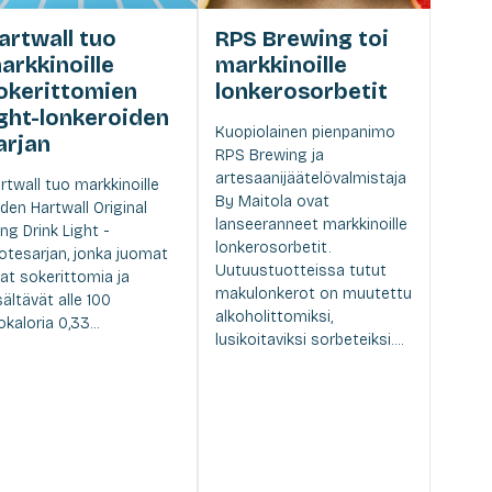
artwall tuo
RPS Brewing toi
arkkinoille
markkinoille
okerittomien
lonkerosorbetit
ight-lonkeroiden
Kuopiolainen pienpanimo
arjan
RPS Brewing ja
artesaanijäätelövalmistaja
rtwall tuo markkinoille
By Maitola ovat
den Hartwall Original
lanseeranneet markkinoille
ng Drink Light -
lonkerosorbetit.
otesarjan, jonka juomat
Uutuustuotteissa tutut
at sokerittomia ja
makulonkerot on muutettu
sältävät alle 100
alkoholittomiksi,
lokaloria 0,33...
lusikoitaviksi sorbeteiksi....