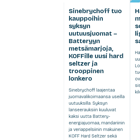
Sinebrychoff tuo
H
kauppoihin
m
syksyn
s
uutuusjuomat –
l
Batteryyn
s
metsämarjoja,
Ha
KOFFille uusi hard
uu
seltzer ja
Lo
trooppinen
tu
lonkero
ov
si
Sinebrychoff laajentaa
ki
juomavalikoimaansa useilla
uutuuksilla. Syksyn
lanseerauksiin kuuluvat
kaksi uutta Battery-
energiajuomaa, mandariinin
ja veriappelsiinin makuinen
KOFF Hard Seltzer sekä