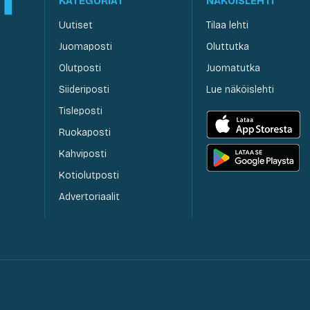
KATEGORIAT
NÄKÖISLEHTI
Uutiset
Tilaa lehti
Juomaposti
Oluttutka
Olutposti
Juomatutka
Siideriposti
Lue näköislehti
Tisleposti
Ruokaposti
Kahviposti
Kotiolutposti
Advertoriaalit