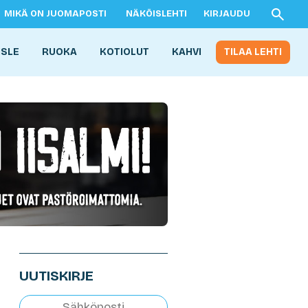
MIKÄ ON JUOMAPOSTI
NÄKÖISLEHTI
KIRJAUDU
ISLE
RUOKA
KOTIOLUT
KAHVI
TILAA LEHTI
UUTISKIRJE