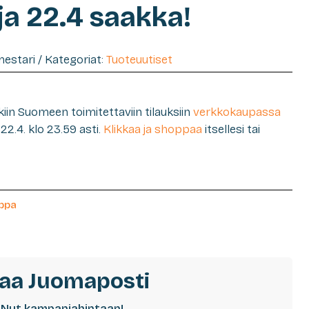
ja 22.4 saakka!
imestari / Kategoriat:
Tuoteuutiset
kiin Suomeen toimitettaviin tilauksiin
verkkokaupassa
2.4. klo 23.59 asti.
Klikkaa ja shoppaa
itsellesi tai
uppa
laa Juomaposti
Nyt kampanjahintaan!