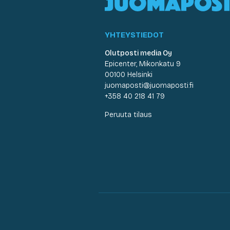
YHTEYSTIEDOT
Olutposti media Oy
Epicenter, Mikonkatu 9
00100 Helsinki
juomaposti@juomaposti.fi
+358 40 218 41 79
Peruuta tilaus