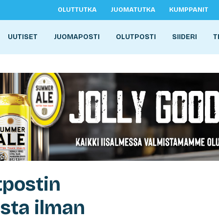
OLUTTUTKA
JUOMATUTKA
KUMPPANIT
UUTISET
JUOMAPOSTI
OLUTPOSTI
SIIDERI
T
tpostin
sta ilman