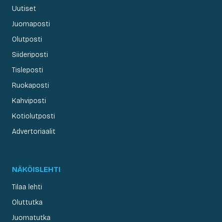
Uutiset
Juomaposti
Olutposti
Siideriposti
Tisleposti
Ruokaposti
Kahviposti
Kotiolutposti
Advertoriaalit
NÄKÖISLEHTI
Tilaa lehti
Oluttutka
Juomatutka