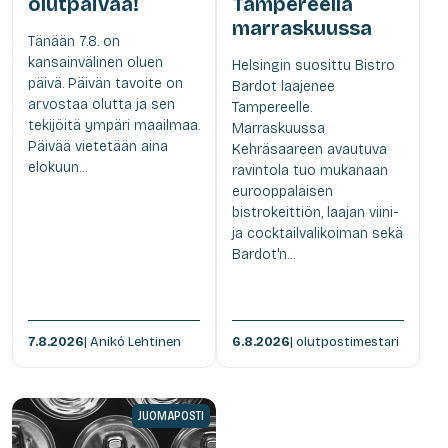
olutpäivää!
Tampereella
marraskuussa
Tänään 7.8. on
kansainvälinen oluen
Helsingin suosittu Bistro
päivä. Päivän tavoite on
Bardot laajenee
arvostaa olutta ja sen
Tampereelle.
tekijöitä ympäri maailmaa.
Marraskuussa
Päivää vietetään aina
Kehräsaareen avautuva
elokuun...
ravintola tuo mukanaan
eurooppalaisen
bistrokeittiön, laajan viini-
ja cocktailvalikoiman sekä
Bardot'n...
7.8.2026
| Anikó Lehtinen
6.8.2026
| olutpostimestari
JUOMAPOSTI