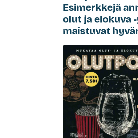
Esimerkkejä an
olut ja elokuva 
maistuvat hyvän