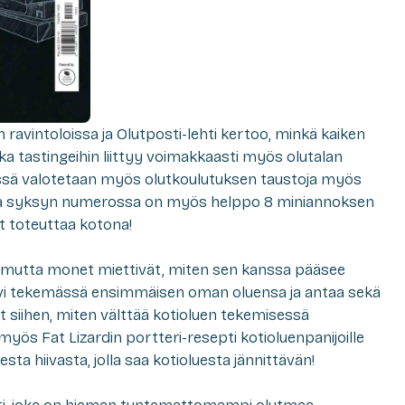
n ravintoloissa ja Olutposti-lehti kertoo, minkä kaiken
ka tastingeihin liittyy voimakkaasti myös olutalan
essä valotetaan myös olutkoulutuksen taustoja myös
ukana syksyn numerossa on myös helppo 8 miniannoksen
at toteuttaa kotona!
 mutta monet miettivät, miten sen kanssa pääsee
kävi tekemässä ensimmäisen oman oluensa ja antaa sekä
it siihen, miten välttää kotioluen tekemisessä
ös Fat Lizardin portteri-resepti kotioluenpanijoille
sta hiivasta, jolla saa kotioluesta jännittävän!