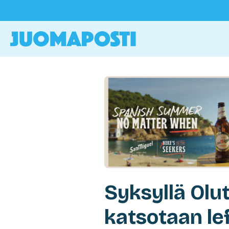
Syksyllä Olu
katsotaan lef