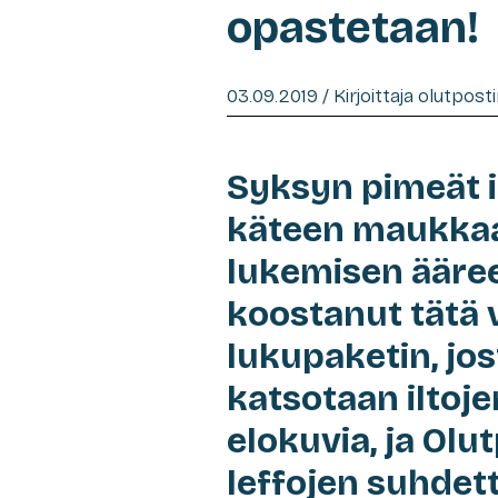
opastetaan!
03.09.2019 / Kirjoittaja olutpost
Syksyn pimeät 
käteen maukkaa
lukemisen ääree
koostanut tätä 
lukupaketin, jos
katsotaan iltoje
elokuvia, ja Olu
leffojen suhdet