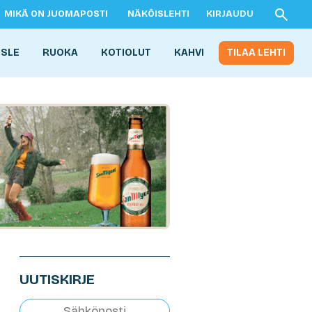
MIKÄ ON JUOMAPOSTI
NÄKÖISLEHTI
KIRJAUDU
ISLE
RUOKA
KOTIOLUT
KAHVI
TILAA LEHTI
UUTISKIRJE