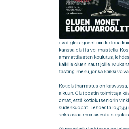
ovat yleistyneet niin kotona kui
kanssa olutta voi maistella. Kos
ammattilaisten koulutus, lehd
kaikille oluen nauttijoille. M
tasting-menu, jonka kaikki voiv
Kotiolutharrastus on kasvussa,
alkuun. Olutpostin toimittaja 
omat, että kotiolutseniorin vink
sudenkuopat. Lehdestä löytyy my
sekä asiaa muinaisesta norjalaise