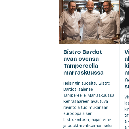
Bistro Bardot
V
avaa ovensa
a
Tampereella
k
marraskuussa
m
n
Helsingin suosittu Bistro
s
Bardot laajenee
Tampereelle. Marraskuussa
Vi
Kehräsaareen avautuva
la
ravintola tuo mukanaan
ki
eurooppalaisen
ta
bistrokeittiön, laajan viini-
al
ja cocktailvalikoiman sekä
ai