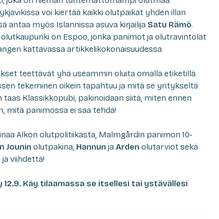
nti, joka on hieman tuntemattomampi olutmaa.
kjavikissa voi kiertää kaikki olutpaikat yhden illan
sä antaa myös Islannissa asuva kirjailija
Satu Rämö
.
 olutkaupunki on Espoo, jonka panimot ja olutravintolat
angen kattavassa artikkelikokonaisuudessa.
ykset teettävät yhä useammin oluita omalla etiketillä.
issen tekeminen oikein tapahtuu ja mitä se yritykseltä
ään taas Klassikkopubi, pakinoidaan siitä, miten ennen
n, mitä panimossa ei saa tehdä!
inaa Alkon olutpolitiikasta, Malmgårdin panimon 10-
n Jounin
olutpakina,
Hannun
ja
Arden
olutarviot sekä
ja viihdettä!
 12.9. Käy tilaamassa se itsellesi tai ystävällesi