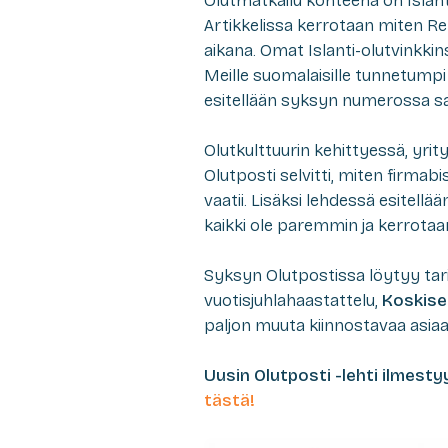
Olutmatkailu kohteena on Isla
Artikkelissa kerrotaan miten Rey
aikana. Omat Islanti-olutvinkkin
Meille suomalaisille tunnetumpi
esitellään syksyn numerossa s
Olutkulttuurin kehittyessä, yrit
Olutposti selvitti, miten firmab
vaatii. Lisäksi lehdessä esitell
kaikki ole paremmin ja kerrotaa
Syksyn Olutpostissa löytyy tar
vuotisjuhlahaastattelu,
Koskise
paljon muuta kiinnostavaa asiaa 
Uusin Olutposti -lehti ilmestyy
tästä!