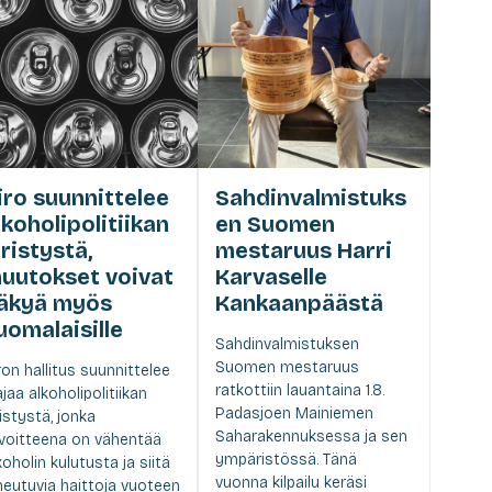
iro suunnittelee
Sahdinvalmistuks
lkoholipolitiikan
en Suomen
iristystä,
mestaruus Harri
uutokset voivat
Karvaselle
äkyä myös
Kankaanpäästä
uomalaisille
Sahdinvalmistuksen
Suomen mestaruus
ron hallitus suunnittelee
ratkottiin lauantaina 1.8.
ajaa alkoholipolitiikan
Padasjoen Mainiemen
ristystä, jonka
Saharakennuksessa ja sen
voitteena on vähentää
ympäristössä. Tänä
koholin kulutusta ja siitä
vuonna kilpailu keräsi
heutuvia haittoja vuoteen