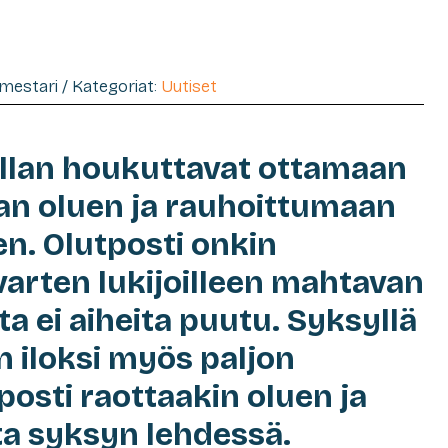
imestari / Kategoriat:
Uutiset
illan houkuttavat ottamaan
n oluen ja rauhoittumaan
n. Olutposti onkin
varten lukijoilleen mahtavan
ta ei aiheita puutu. Syksyllä
n iloksi myös paljon
tposti raottaakin oluen ja
ta syksyn lehdessä.