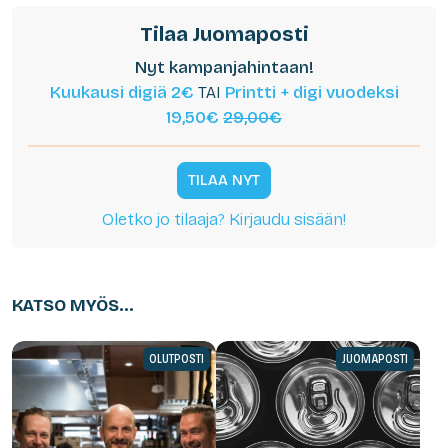
Tilaa Juomaposti
Nyt kampanjahintaan!
Kuukausi digiä 2€
TAI
Printti + digi vuodeksi
19,50€
29,00€
TILAA NYT
Oletko jo tilaaja? Kirjaudu sisään!
KATSO MYÖS...
OLUTPOSTI
JUOMAPOSTI