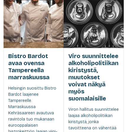
Bistro Bardot
Viro suunnittelee
avaa ovensa
alkoholipolitiikan
Tampereella
kiristystä,
marraskuussa
muutokset
voivat näkyä
Helsingin suosittu Bistro
myös
Bardot laajenee
suomalaisille
Tampereelle.
Marraskuussa
Viron hallitus suunnittelee
Kehräsaareen avautuva
laajaa alkoholipolitiikan
ravintola tuo mukanaan
kiristystä, jonka
eurooppalaisen
tavoitteena on vähentää
bistrokeittiön, laajan viini-