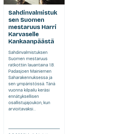
Sahdinvalmistuk
sen Suomen
mestaruus Harri
Karvaselle
Kankaanpäästä
Sahdinvalmistuksen
Suomen mestaruus
ratkottiin lauantaina 1.8.
Padasjoen Mainiemen
Saharakennuksessa ja
sen ympäristössä. Tänä
vuonna kilpailu keräsi
ennätyksellisen
osallistujajoukon, kun
arvioitavaksi...