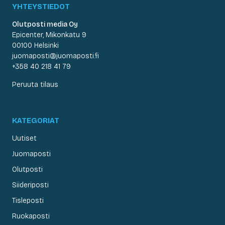
YHTEYSTIEDOT
Olutposti media Oy
Epicenter, Mikonkatu 9
00100 Helsinki
juomaposti@juomaposti.fi
+358 40 218 41 79
Peruuta tilaus
KATEGORIAT
Uutiset
Juomaposti
Olutposti
Siideriposti
Tisleposti
Ruokaposti