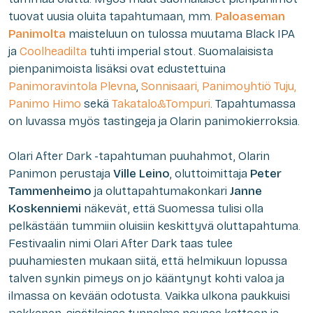
tuovat uusia oluita tapahtumaan, mm.
Paloaseman
Panimolta
maisteluun on tulossa muutama Black IPA
ja
Coolheadilta
tuhti imperial stout. Suomalaisista
pienpanimoista lisäksi ovat edustettuina
Panimoravintola Plevna
,
Sonnisaari,
Panimoyhtiö Tuju,
Panimo Himo
sekä
Takatalo&Tompuri
. Tapahtumassa
on luvassa myös tastingeja ja Olarin panimokierroksia.
Olari After Dark -tapahtuman puuhahmot, Olarin
Panimon perustaja
Ville Leino
, oluttoimittaja
Peter
Tammenheimo
ja oluttapahtumakonkari
Janne
Koskenniemi
näkevät, että Suomessa tulisi olla
pelkästään tummiin oluisiin keskittyvä oluttapahtuma.
Festivaalin nimi Olari After Dark taas tulee
puuhamiesten mukaan siitä, että helmikuun lopussa
talven synkin pimeys on jo kääntynyt kohti valoa ja
ilmassa on k
evään odotusta. Vaikka ulkona paukkuisi