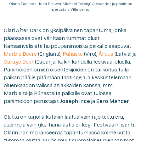
Olarin Panimon Head Brewer Michael ”Micky” Alexander ja panimon
perustaja Ville Leino
Olari After Dark on yksipäiväinen tapahtuma, jonka
pääosassa ovat väriltään tummat oluet.
Kansainvälisistä huippupanimoista paikalle saapuvat
Marble Beers
(Englanti),
Pühaste
(Viro),
Ā
rpus
(Latvia) ja
Garage
Beer
(Espanja) kukin kahdella festivaalioluella.
Panimoiden omien oluentekijöiden on tarkoitus tulla
paikan päälle pitämään tastingeja ja keskustelemaan
oluenkaadon välissä asiakkaiden kanssa, mm.
Marblelta ja Pühastelta paikalle ovat tulossa
panimoiden perustajat
Joseph Ince
ja
Eero Mander
.
Olutta on tarjolla kutakin laatua vain rajoitettu erä,
useimpia vain yksi hana-astia eli kegi. Festivaalin isäntä
Olarin Panimo lanseeraa tapahtumassa kolme uutta
tummaa olutta. Myös muut suomalaiset pienpanimot