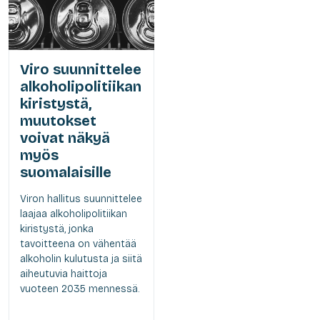
Viro suunnittelee
alkoholipolitiikan
kiristystä,
muutokset
voivat näkyä
myös
suomalaisille
Viron hallitus suunnittelee
laajaa alkoholipolitiikan
kiristystä, jonka
tavoitteena on vähentää
alkoholin kulutusta ja siitä
aiheutuvia haittoja
vuoteen 2035 mennessä.