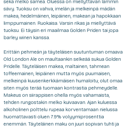
sekä melko samea. Oluessa on miellyttävän lämmin
sävy. Tuoksu on vahva, imelän ja melkeinpä mädän
makea, hedelmäinen, leipäinen, makean ja hapokkaan
limppumainen. Ruokaisa. Varsin rikas ja miellyttävä
tuoksu. Ei täysin eri maailmaa Golden Priden tai jopa
barley winen kanssa.
Erittäin pehmeän ja täyteläisen suutuntuman omaava
Old London Ale on maultaankin selkeää sukua Golden
Pridelle. Täyteläisen makea, maltainen, tahmean
toffeemainen, leipäinen mutta myös puumaisen,
melkeinpä kuusenkerkkämäisen humaloitu; olut omaa
siten myös terää tuomaan kontrastia pehmeydelle.
Makeus on siirappisen ohella myös vahamaista,
tehden rungostakin melko kuivaavan. Ajan kuluessa
alkoholinen polttelu rupeaa korventamaan nielussa
huomattavasti oluen 7.9% volyymiprosenttia
enemmän. Täyteläinen maku on juuri sopivan tuhti ja