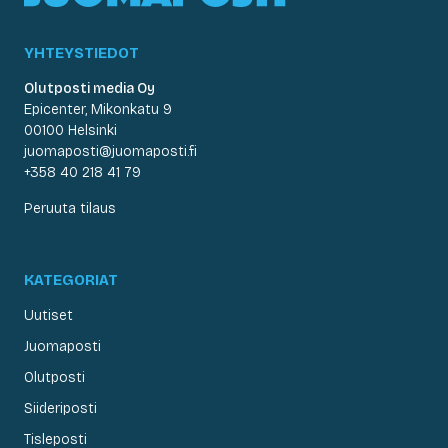
YHTEYSTIEDOT
Olutposti media Oy
Epicenter, Mikonkatu 9
00100 Helsinki
juomaposti@juomaposti.fi
+358 40 218 41 79
Peruuta tilaus
KATEGORIAT
Uutiset
Juomaposti
Olutposti
Siideriposti
Tisleposti