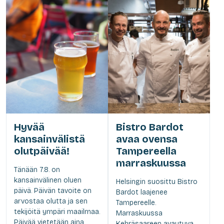
Hyvää
Bistro Bardot
kansainvälistä
avaa ovensa
olutpäivää!
Tampereella
marraskuussa
Tänään 7.8. on
kansainvälinen oluen
Helsingin suosittu Bistro
päivä. Päivän tavoite on
Bardot laajenee
arvostaa olutta ja sen
Tampereelle.
tekijöitä ympäri maailmaa.
Marraskuussa
Päivää vietetään aina
Kehräsaareen avautuva