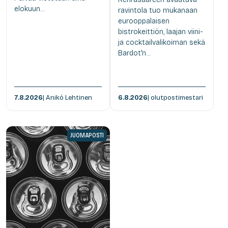
elokuun...
ravintola tuo mukanaan
eurooppalaisen
bistrokeittiön, laajan viini-
ja cocktailvalikoiman sekä
Bardot'n...
7.8.2026
| Anikó Lehtinen
6.8.2026
| olutpostimestari
JUOMAPOSTI