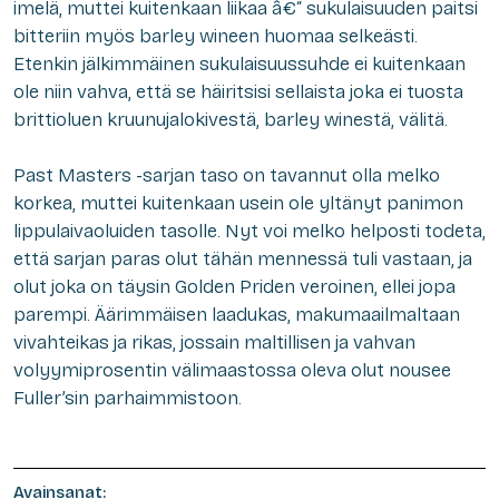
imelä, muttei kuitenkaan liikaa â€“ sukulaisuuden paitsi
bitteriin myös barley wineen huomaa selkeästi.
Etenkin jälkimmäinen sukulaisuussuhde ei kuitenkaan
ole niin vahva, että se häiritsisi sellaista joka ei tuosta
brittioluen kruunujalokivestä, barley winestä, välitä.
Past Masters -sarjan taso on tavannut olla melko
korkea, muttei kuitenkaan usein ole yltänyt panimon
lippulaivaoluiden tasolle. Nyt voi melko helposti todeta,
että sarjan paras olut tähän mennessä tuli vastaan, ja
olut joka on täysin Golden Priden veroinen, ellei jopa
parempi. Äärimmäisen laadukas, makumaailmaltaan
vivahteikas ja rikas, jossain maltillisen ja vahvan
volyymiprosentin välimaastossa oleva olut nousee
Fuller’sin parhaimmistoon.
Avainsanat: