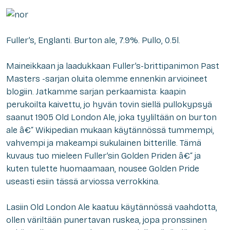
Fuller’s, Englanti. Burton ale, 7.9%. Pullo, 0.5l.
Maineikkaan ja laadukkaan Fuller’s-brittipanimon Past
Masters -sarjan oluita olemme ennenkin arvioineet
blogiin. Jatkamme sarjan perkaamista: kaapin
perukoilta kaivettu, jo hyvän tovin siellä pullokypsyä
saanut 1905 Old London Ale, joka tyyliltään on burton
ale â€“ Wikipedian mukaan käytännössä tummempi,
vahvempi ja makeampi sukulainen bitterille. Tämä
kuvaus tuo mieleen Fuller’sin Golden Priden â€“ ja
kuten tulette huomaamaan, nousee Golden Pride
useasti esiin tässä arviossa verrokkina.
Lasiin Old London Ale kaatuu käytännössä vaahdotta,
ollen väriltään punertavan ruskea, jopa pronssinen