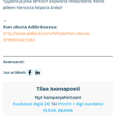
tyylistä ja joka lähtöön sopivista resepteistä. Kiitos
jälleen hienosta kirjasta Anikó!
—
Ihan ulkona Adlibriksessa:
http://www.adlibris.com/fi/kirja/ihan-ulkona-
9789510423363
Avainsanat:
Jaa artikkeli:
Tilaa Juomaposti
Nyt kampanjahintaan!
Kuukausi digiä 2€
TAI
Printti + digi vuodeksi
19,50€
29,00€