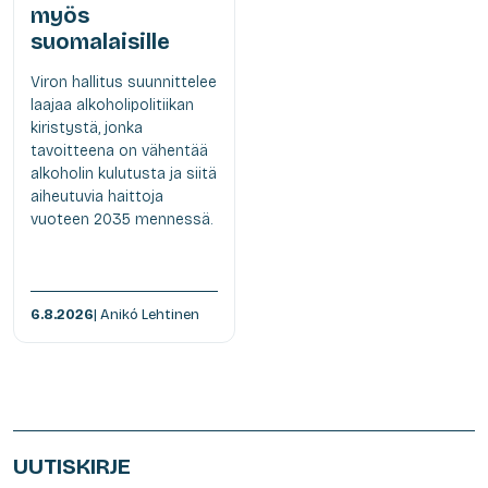
myös
suomalaisille
Viron hallitus suunnittelee
laajaa alkoholipolitiikan
kiristystä, jonka
tavoitteena on vähentää
alkoholin kulutusta ja siitä
aiheutuvia haittoja
vuoteen 2035 mennessä.
6.8.2026
| Anikó Lehtinen
UUTISKIRJE