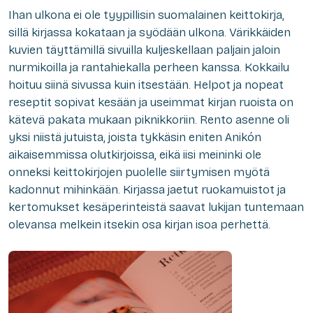
Ihan ulkona ei ole tyypillisin suomalainen keittokirja,
sillä kirjassa kokataan ja syödään ulkona. Värikkäiden
kuvien täyttämillä sivuilla kuljeskellaan paljain jaloin
nurmikoilla ja rantahiekalla perheen kanssa. Kokkailu
hoituu siinä sivussa kuin itsestään. Helpot ja nopeat
reseptit sopivat kesään ja useimmat kirjan ruoista on
kätevä pakata mukaan piknikkoriin. Rento asenne oli
yksi niistä jutuista, joista tykkäsin eniten Anikón
aikaisemmissa olutkirjoissa, eikä iisi meininki ole
onneksi keittokirjojen puolelle siirtymisen myötä
kadonnut mihinkään. Kirjassa jaetut ruokamuistot ja
kertomukset kesäperinteistä saavat lukijan tuntemaan
olevansa melkein itsekin osa kirjan isoa perhettä.