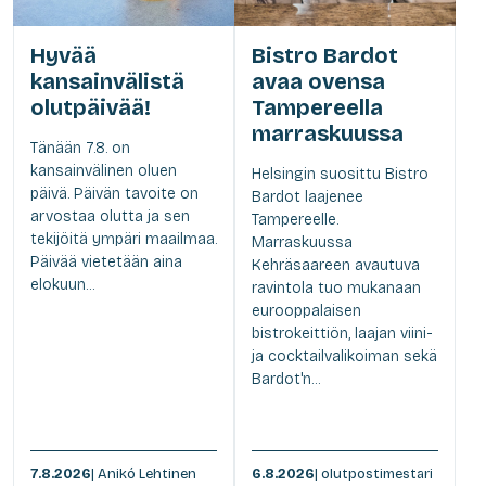
Hyvää
Bistro Bardot
kansainvälistä
avaa ovensa
olutpäivää!
Tampereella
marraskuussa
Tänään 7.8. on
kansainvälinen oluen
Helsingin suosittu Bistro
päivä. Päivän tavoite on
Bardot laajenee
arvostaa olutta ja sen
Tampereelle.
tekijöitä ympäri maailmaa.
Marraskuussa
Päivää vietetään aina
Kehräsaareen avautuva
elokuun...
ravintola tuo mukanaan
eurooppalaisen
bistrokeittiön, laajan viini-
ja cocktailvalikoiman sekä
Bardot'n...
7.8.2026
| Anikó Lehtinen
6.8.2026
| olutpostimestari