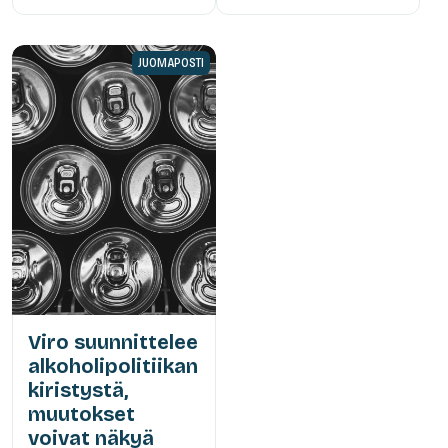
JUOMAPOSTI
Viro suunnittelee
alkoholipolitiikan
kiristystä,
muutokset
voivat näkyä