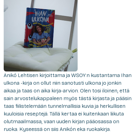
Anikó Lehtisen kirjoittama ja WSOY:n kustantama Ihan
ulkona -kirja on ollut niin sanotusti ulkona jo jonkin
aikaa ja taas on aika kirja-arvion. Olen tosi iloinen, että
sain arvostelukappaleen myös tästä kirjasta ja pääsin
taas fiilistelemään tunnelmallisia kuvia ja herkullisen
kuuloisia reseptejä. Tällä kertaa ei kuitenkaan liikuta
olutmaailmassa, vaan uuden kirjan pääosassa on
ruoka. Kyseessä on siis Anikón eka ruokakirja.