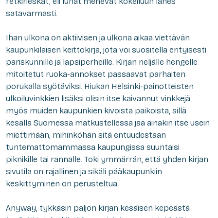
retkirieskat, eli lunat menevät kokeiluun lähes
satavarmasti.
Ihan ulkona on aktiivisen ja ulkona aikaa viettävän
kaupunkilaisen keittokirja, jota voi suositella erityisesti
pariskunnille ja lapsiperheille. Kirjan neljälle hengelle
mitoitetut ruoka-annokset passaavat parhaiten
porukalla syötäviksi. Hiukan Helsinki-painotteisten
ulkoiluvinkkien lisäksi olisin itse kaivannut vinkkejä
myös muiden kaupunkien kivoista paikoista, sillä
kesällä Suomessa matkustellessa jää ainakin itse usein
miettimään, mihinköhän sitä entuudestaan
tuntemattomammassa kaupungissa suuntaisi
piknikille tai rannalle. Toki ymmärrän, että yhden kirjan
sivutila on rajallinen ja sikäli pääkaupunkiin
keskittyminen on perusteltua.
Anyway, tykkäsin paljon kirjan kesäisen kepeästä