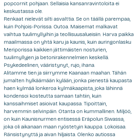
popcornit pohjaan. Sellaisia kansanravintoloita ei
keskustassa ole.
Renkaat nielevät silti asvalttia. Se on täällä parempaa,
kuin Pohjois-Porissa. Outoa. Maisemat malkavat
vaihtua tuulimyllyihin ja teollisuusalueisiin. Harva paikka
maailmassa on yhtä karu ja kaunis, kuin auringonlasku
Meriporissa kaikkien jättimäisten nosturien,
tuulimyllyjen ja betonirakennelmien keskellä.
Psykedeelinen, vääristynyt, rujo, ihana.
Alitamme tien ja siirrymme Kaanaan maahan. Tähän
jumalten hylkäämään kylään, jonka pienestä kaupasta
haen kylmää lonkeroa kylmäkaapista, joka lähinnä
kondensoi kosteutta samaan tahtiin, kuin
kanssaihmiset asioivat kaupassa. Tipoittain,
harvemmin selvinpäin. Otanta on kummallinen. Miljöö,
on kuin Kaunisnurmen entisessä Eräpolun Siwassa,
joka oli aikanaan maan ryöstetyin kauppa. Lokoisaa.
Ränsistynyttä ja aivan hiljaista. Olenko autiossa