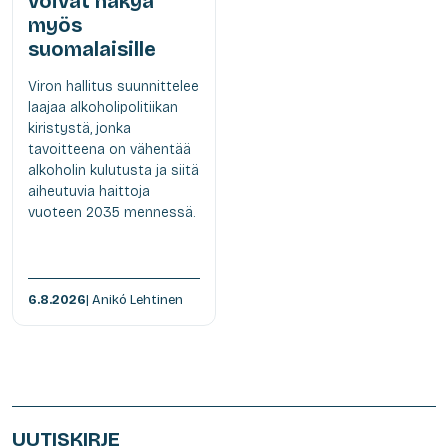
voivat näkyä
myös
suomalaisille
Viron hallitus suunnittelee
laajaa alkoholipolitiikan
kiristystä, jonka
tavoitteena on vähentää
alkoholin kulutusta ja siitä
aiheutuvia haittoja
vuoteen 2035 mennessä.
6.8.2026
| Anikó Lehtinen
UUTISKIRJE