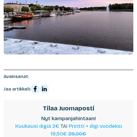
Avainsanat:
Jaa artikkeli:
Tilaa Juomaposti
Nyt kampanjahintaan!
Kuukausi digiä 2€
TAI
Printti + digi vuodeksi
19,50€
29,00€