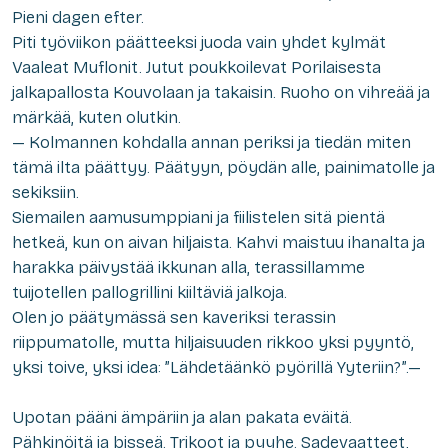
Pieni dagen efter.
Piti työviikon päätteeksi juoda vain yhdet kylmät
Vaaleat Muflonit. Jutut poukkoilevat Porilaisesta
jalkapallosta Kouvolaan ja takaisin. Ruoho on vihreää ja
märkää, kuten olutkin.
— Kolmannen kohdalla annan periksi ja tiedän miten
tämä ilta päättyy. Päätyyn, pöydän alle, painimatolle ja
sekiksiin.
Siemailen aamusumppiani ja fiilistelen sitä pientä
hetkeä, kun on aivan hiljaista. Kahvi maistuu ihanalta ja
harakka päivystää ikkunan alla, terassillamme
tuijotellen pallogrillini kiiltäviä jalkoja.
Olen jo päätymässä sen kaveriksi terassin
riippumatolle, mutta hiljaisuuden rikkoo yksi pyyntö,
yksi toive, yksi idea: ”Lähdetäänkö pyörillä Yyteriin?”.—
Upotan pääni ämpäriin ja alan pakata eväitä.
Pähkinöitä ja bisseä. Trikoot ja pyyhe. Sadevaatteet,