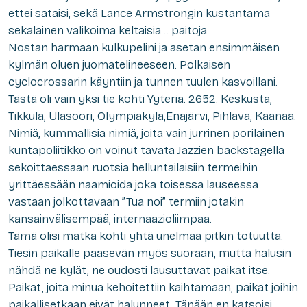
ettei sataisi, sekä Lance Armstrongin kustantama
sekalainen valikoima keltaisia… paitoja.
Nostan harmaan kulkupelini ja asetan ensimmäisen
kylmän oluen juomatelineeseen. Polkaisen
cyclocrossarin käyntiin ja tunnen tuulen kasvoillani.
Tästä oli vain yksi tie kohti Yyteriä. 2652. Keskusta,
Tikkula, Ulasoori, Olympiakylä,Enäjärvi, Pihlava, Kaanaa.
Nimiä, kummallisia nimiä, joita vain jurrinen porilainen
kuntapoliitikko on voinut tavata Jazzien backstagella
sekoittaessaan ruotsia helluntailaisiin termeihin
yrittäessään naamioida joka toisessa lauseessa
vastaan jolkottavaan ”Tua noi” termiin jotakin
kansainvälisempää, internaazioliimpaa.
Tämä olisi matka kohti yhtä unelmaa pitkin totuutta.
Tiesin paikalle pääsevän myös suoraan, mutta halusin
nähdä ne kylät, ne oudosti lausuttavat paikat itse.
Paikat, joita minua kehoitettiin kaihtamaan, paikat joihin
paikallisetkaan eivät halunneet. Tänään en katsoisi