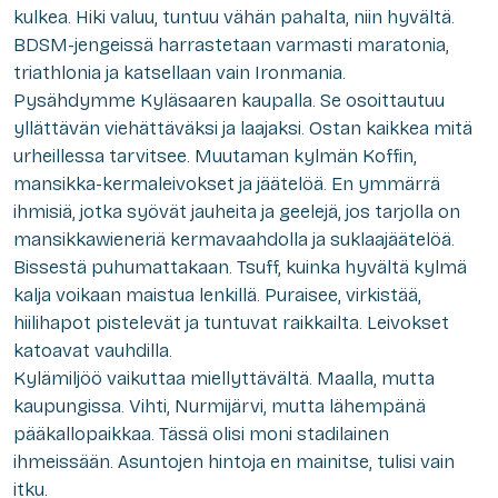
kulkea. Hiki valuu, tuntuu vähän pahalta, niin hyvältä.
BDSM-jengeissä harrastetaan varmasti maratonia,
triathlonia ja katsellaan vain Ironmania.
Pysähdymme Kyläsaaren kaupalla. Se osoittautuu
yllättävän viehättäväksi ja laajaksi. Ostan kaikkea mitä
urheillessa tarvitsee. Muutaman kylmän Koffin,
mansikka-kermaleivokset ja jäätelöä. En ymmärrä
ihmisiä, jotka syövät jauheita ja geelejä, jos tarjolla on
mansikkawieneriä kermavaahdolla ja suklaajäätelöä.
Bissestä puhumattakaan. Tsuff, kuinka hyvältä kylmä
kalja voikaan maistua lenkillä. Puraisee, virkistää,
hiilihapot pistelevät ja tuntuvat raikkailta. Leivokset
katoavat vauhdilla.
Kylämiljöö vaikuttaa miellyttävältä. Maalla, mutta
kaupungissa. Vihti, Nurmijärvi, mutta lähempänä
pääkallopaikkaa. Tässä olisi moni stadilainen
ihmeissään. Asuntojen hintoja en mainitse, tulisi vain
itku.