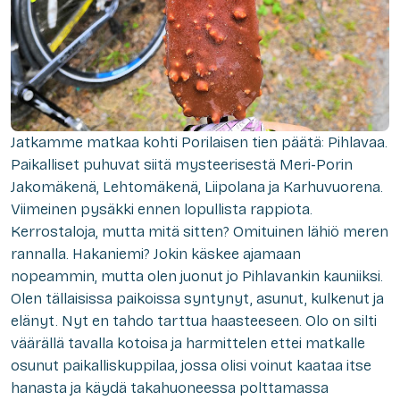
Jatkamme matkaa kohti Porilaisen tien päätä: Pihlavaa.
Paikalliset puhuvat siitä mysteerisestä Meri-Porin
Jakomäkenä, Lehtomäkenä, Liipolana ja Karhuvuorena.
Viimeinen pysäkki ennen lopullista rappiota.
Kerrostaloja, mutta mitä sitten? Omituinen lähiö meren
rannalla. Hakaniemi? Jokin käskee ajamaan
nopeammin, mutta olen juonut jo Pihlavankin kauniiksi.
Olen tällaisissa paikoissa syntynyt, asunut, kulkenut ja
elänyt. Nyt en tahdo tarttua haasteeseen. Olo on silti
väärällä tavalla kotoisa ja harmittelen ettei matkalle
osunut paikalliskuppilaa, jossa olisi voinut kaataa itse
hanasta ja käydä takahuoneessa polttamassa