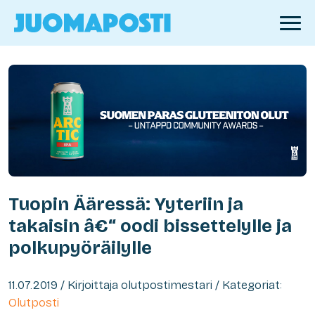
Tuopin Ääressä: Yyteriin ja
takaisin â€“ oodi bissettelylle ja
polkupyöräilylle
11.07.2019 / Kirjoittaja olutpostimestari / Kategoriat:
Olutposti