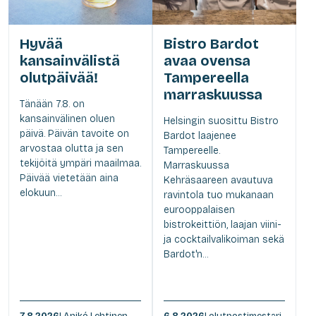
Hyvää
Bistro Bardot
kansainvälistä
avaa ovensa
olutpäivää!
Tampereella
marraskuussa
Tänään 7.8. on
kansainvälinen oluen
Helsingin suosittu Bistro
päivä. Päivän tavoite on
Bardot laajenee
arvostaa olutta ja sen
Tampereelle.
tekijöitä ympäri maailmaa.
Marraskuussa
Päivää vietetään aina
Kehräsaareen avautuva
elokuun...
ravintola tuo mukanaan
eurooppalaisen
bistrokeittiön, laajan viini-
ja cocktailvalikoiman sekä
Bardot'n...
7.8.2026
| Anikó Lehtinen
6.8.2026
| olutpostimestari