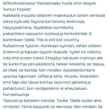
leffarekvisiitassa? Ratsastaako tuolla John Wayne
Tunturi Popilla?
Kaikkialla muualla tällainen maankuulun biitsin vieressä
oleva kylä olisi täynnä kartanoita, kivilinnoja,
hälytyslaitteita, täydellisiä nurmikoita,
pakastekorvapuustin tuoksua ja korkokenkiä. Ei
kuitenkaan täällä. This is still bat country.
Rullaamme Yyteriin. Korkkaan kylmän, vähän vetisen
lonkeron ja kapuan dyynin huipulle. Yyteri on vallattu.
Joku ehti ennen meitä. Etsiydyn kärsivän männyn alle.
Se kurkottaa peruskalliosta, hiekan keskeltä, se taipuu,
se itkee, se kestää. Niin minäkin. Appelsiinilonkero
uppoaa tajuntaan. Jaffaa ja biitsi. Voi juku. Muistelen,
että faija olisi tässä kohtaa tarjonnut jäätelöä ja
pahastunut, kun vaniljaeskimo ei aiheutakaan
hurraahuutoja.
Tissutan ja katselen merelle. Tuulee. Täällä tuulee aina.
Virnistän. Tämä kaupunki on kierossa. Niin minäkin. Se