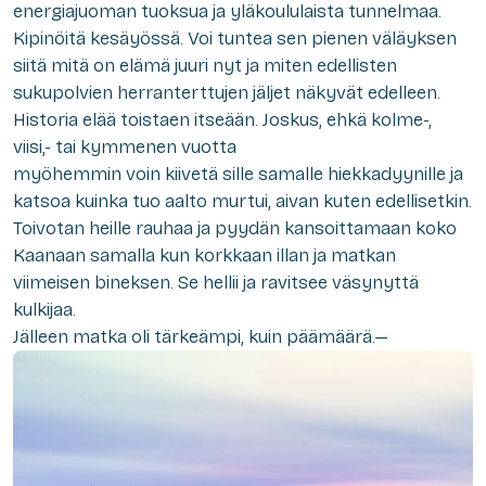
energiajuoman tuoksua ja yläkoululaista tunnelmaa.
Kipinöitä kesäyössä. Voi tuntea sen pienen väläyksen
siitä mitä on elämä juuri nyt ja miten edellisten
sukupolvien herranterttujen jäljet näkyvät edelleen.
Historia elää toistaen itseään. Joskus, ehkä kolme-,
viisi,- tai kymmenen vuotta
myöhemmin voin kiivetä sille samalle hiekkadyynille ja
katsoa kuinka tuo aalto murtui, aivan kuten edellisetkin.
Toivotan heille rauhaa ja pyydän kansoittamaan koko
Kaanaan samalla kun korkkaan illan ja matkan
viimeisen bineksen. Se hellii ja ravitsee väsynyttä
kulkijaa.
Jälleen matka oli tärkeämpi, kuin päämäärä.—