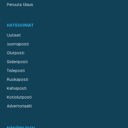
Peruuta tilaus
KATEGORIAT
Uutiset
Juomaposti
Olutposti
Siideriposti
Tisleposti
Ruokaposti
Kahviposti
Kotiolutposti
Advertoriaalit
NÄKÖISLEHTI