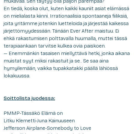
mukavaa. Sen täytyy olla paljon parempaa?
En tiedä, koska olut, kuten kaikki kauniit asiat elämässä
on mielialasta kiinni. Irrationaalisia spontaaneja fiiliksiä,
joita yritämme jotenkin luetteloida ja järjestää kaikessa
järjettömyydessään. Tänään Ever After maistuu. Ei
ehkä rakastumisen polttavalla huumalla, muttei tässä
terapiaankaan tarvitse kulkea ovia paiskoen.
— Enemmänkin tasaisen miellyttävä hetki, jonka aikana
muistat syyt miksi rakastuit ja se.. Se saa aina
hymyilemään, vaikka tupakkatakki päällä lähiössä
lokakuussa.
Soittolista juodessa:
PMMP-Tässäkö Elämä on
Litku Klemetti-Juna Kainuuseen
Jefferson Airplane-Somebody to Love