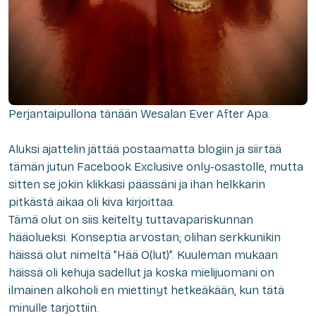
Perjantaipullona tänään Wesalan Ever After Apa.
Aluksi ajattelin jättää postaamatta blogiin ja siirtää
tämän jutun Facebook Exclusive only-osastolle, mutta
sitten se jokin klikkasi päässäni ja ihan helkkarin
pitkästä aikaa oli kiva kirjoittaa.
Tämä olut on siis keitelty tuttavapariskunnan
hääolueksi. Konseptia arvostan; olihan serkkunikin
häissä olut nimeltä ”Hää O(lut)”. Kuuleman mukaan
häissä oli kehuja sadellut ja koska mielijuomani on
ilmainen alkoholi en miettinyt hetkeäkään, kun tätä
minulle tarjottiin.