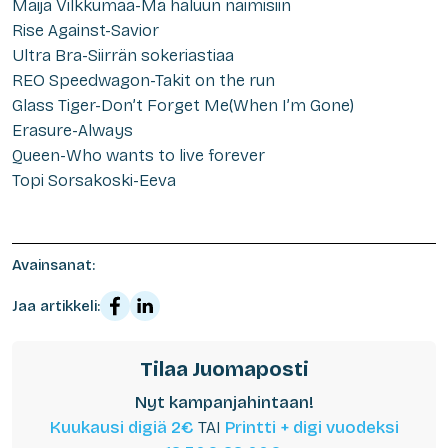
Maija Vilkkumaa-Mä haluun naimisiin
Rise Against-Savior
Ultra Bra-Siirrän sokeriastiaa
REO Speedwagon-Takit on the run
Glass Tiger-Don’t Forget Me(When I’m Gone)
Erasure-Always
Queen-Who wants to live forever
Topi Sorsakoski-Eeva
Avainsanat:
Jaa artikkeli:
Tilaa Juomaposti
Nyt kampanjahintaan!
Kuukausi digiä 2€
TAI
Printti + digi vuodeksi