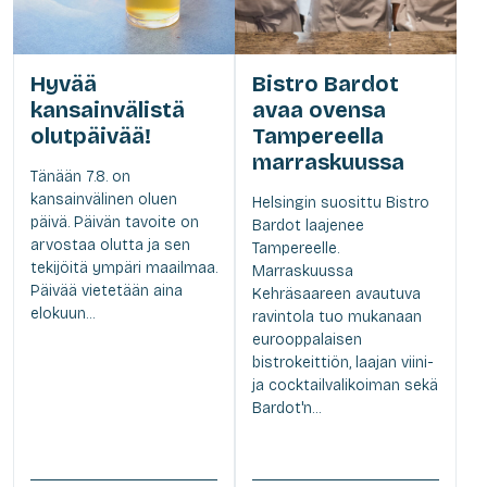
Hyvää
Bistro Bardot
kansainvälistä
avaa ovensa
olutpäivää!
Tampereella
marraskuussa
Tänään 7.8. on
kansainvälinen oluen
Helsingin suosittu Bistro
päivä. Päivän tavoite on
Bardot laajenee
arvostaa olutta ja sen
Tampereelle.
tekijöitä ympäri maailmaa.
Marraskuussa
Päivää vietetään aina
Kehräsaareen avautuva
elokuun...
ravintola tuo mukanaan
eurooppalaisen
bistrokeittiön, laajan viini-
ja cocktailvalikoiman sekä
Bardot'n...