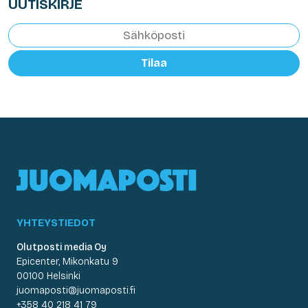
UUTISKIRJE
Tilaa
YHTEYSTIEDOT
Olutposti media Oy
Epicenter, Mikonkatu 9
00100 Helsinki
juomaposti@juomaposti.fi
+358 40 218 41 79