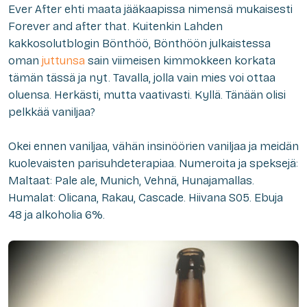
Ever After ehti maata jääkaapissa nimensä mukaisesti
Forever and after that. Kuitenkin Lahden
kakkosolutblogin Bönthöö, Bönthöön julkaistessa
oman
juttunsa
sain viimeisen kimmokkeen korkata
tämän tässä ja nyt. Tavalla, jolla vain mies voi ottaa
oluensa. Herkästi, mutta vaativasti. Kyllä. Tänään olisi
pelkkää vaniljaa?
Okei ennen vaniljaa, vähän insinöörien vaniljaa ja meidän
kuolevaisten parisuhdeterapiaa. Numeroita ja speksejä:
Maltaat: Pale ale, Munich, Vehnä, Hunajamallas.
Humalat: Olicana, Rakau, Cascade. Hiivana S05. Ebuja
48 ja alkoholia 6%.