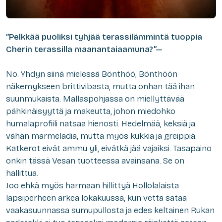
”Pelkkää puoliksi tyhjää terassilämmintä tuoppia
Cherin terassilla maanantaiaamuna?”—
No. Yhdyn siinä mielessä Bönthöö, Bönthöön
näkemykseen brittivibasta, mutta onhan tää ihan
suunmukaista. Mallaspohjassa on miellyttävää
pähkinäisyyttä ja makeutta, johon miedohko
humalaprofiili natsaa hienosti. Hedelmää, keksiä ja
vähän marmeladia, mutta myös kukkia ja greippiä.
Katkerot eivät ammu yli, eivätkä jää vajaiksi. Tasapaino
onkin tässä Vesan tuotteessa avainsana. Se on
hallittua.
Joo ehkä myös harmaan hillittyä Hollolalaista
lapsiperheen arkea lokakuussa, kun vettä sataa
vaakasuunnassa sumupullosta ja edes keltainen Rukan