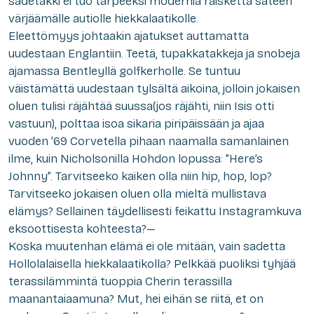
sadetakki ei tuo tarpeeksi modernia räiskettä sateen
värjäämälle autiolle hiekkalaatikolle.
Eleettömyys johtaakin ajatukset auttamatta
uudestaan Englantiin. Teetä, tupakkatakkeja ja snobeja
ajamassa Bentleyllä golfkerholle. Se tuntuu
väistämättä uudestaan tylsältä aikoina, jolloin jokaisen
oluen tulisi räjähtää suussa(jos räjähti, niin Isis otti
vastuun), polttaa isoa sikaria piripäissään ja ajaa
vuoden ’69 Corvetella pihaan naamalla samanlainen
ilme, kuin Nicholsonilla Hohdon lopussa: ”Here’s
Johnny”. Tarvitseeko kaiken olla niin hip, hop, lop?
Tarvitseeko jokaisen oluen olla mieltä mullistava
elämys? Sellainen täydellisesti feikattu Instagramkuva
eksoottisesta kohteesta?—
Koska muutenhan elämä ei ole mitään, vain sadetta
Hollolalaisella hiekkalaatikolla? Pelkkää puoliksi tyhjää
terassilämmintä tuoppia Cherin terassilla
maanantaiaamuna? Mut, hei eihän se riitä, et on