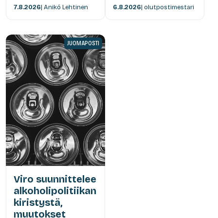
7.8.2026
| Anikó Lehtinen
6.8.2026
| olutpostimestari
JUOMAPOSTI
Viro suunnittelee
alkoholipolitiikan
kiristystä,
muutokset