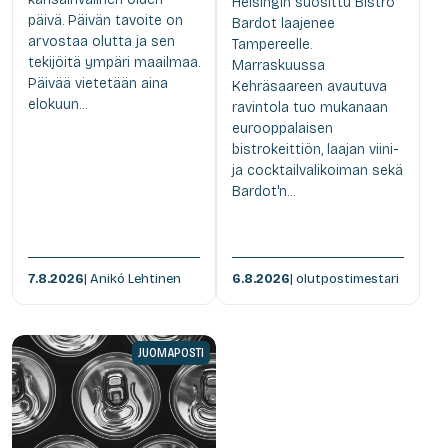
Helsingin suosittu Bistro
päivä. Päivän tavoite on
Bardot laajenee
arvostaa olutta ja sen
Tampereelle.
tekijöitä ympäri maailmaa.
Marraskuussa
Päivää vietetään aina
Kehräsaareen avautuva
elokuun...
ravintola tuo mukanaan
eurooppalaisen
bistrokeittiön, laajan viini-
ja cocktailvalikoiman sekä
Bardot'n...
7.8.2026
| Anikó Lehtinen
6.8.2026
| olutpostimestari
JUOMAPOSTI