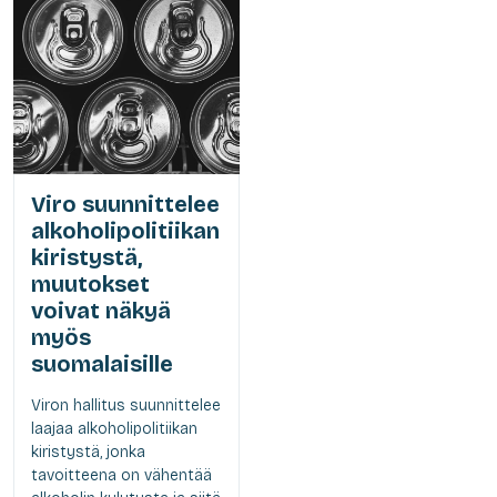
Viro suunnittelee
alkoholipolitiikan
kiristystä,
muutokset
voivat näkyä
myös
suomalaisille
Viron hallitus suunnittelee
laajaa alkoholipolitiikan
kiristystä, jonka
tavoitteena on vähentää