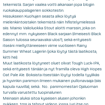
tekemistä. Sarjan vaalea voitti aikanaan jopa blogin
ruokakauppalagerien sokkotestin.
Hissukseen Kuohujen seasta alkoi löytyä
mielenkiintoistakin tekemistä näin hifistelymielessä
siis. Mainio Valioluokka Stout aloitti marssin, joka on
edennyt mm. nykyiseen Black sarjaan (ilmeisesti Black
Saison tulossa seuraavaksi ulos?), sekä erityisesti
itseäni miellyttäneeseen viime vuotiseen Rainy
Summer Wheat Lageriin (joka löytyi tästä laatikosta,
kiitti hei).
Muut laatikosta löytyneet oluet olivat Tough Luck-IPA,
sekä erityisesti tänään ja nyt framilla oleva High Hopes
Oat Pale Ale. Boksista itsestään löytyi todella tyylikäs
ja hyvinkin panimon ilmeen mukainen pullonavaaja (siis
kapula ruuvilla), sekä.. No.. panimomestari Ojaluoman
turvalla varustettu tuopinalunen.
Meinasin aluksi sitoa kyseisen alusen johonkin
nukkeen, tms ja tehnyt videon, jossa Jyri itse on