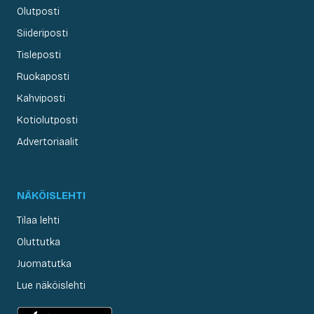
Olutposti
Siideriposti
Tisleposti
Ruokaposti
Kahviposti
Kotiolutposti
Advertoriaalit
NÄKÖISLEHTI
Tilaa lehti
Oluttutka
Juomatutka
Lue näköislehti