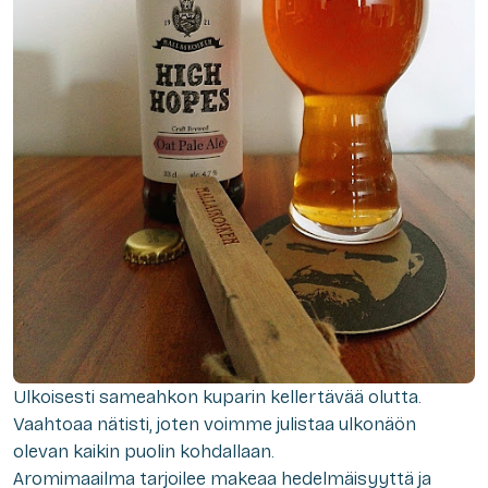
Ulkoisesti sameahkon kuparin kellertävää olutta.
Vaahtoaa nätisti, joten voimme julistaa ulkonäön
olevan kaikin puolin kohdallaan.
Aromimaailma tarjoilee makeaa hedelmäisyyttä ja