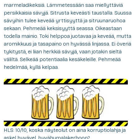
marmeladikeksiä. Lämmetessään saa miellyttäviä
persikkaisia sävyjä. Sitrusta keveästi taustalla. Suussa
sävyihin tulee keveää yrttisyyttä ja sitruunaruohoa
sekaan. Pehmeää keksisyyttä seassa. Oikeastaan
todella mainio. Toki helppoa juotavaa ja keveää, mutta
aromikkuus ja tasapaino on hyvässä linjassa. Ei överiä
tykitystä, ei liian herkkiä sävyjä, vaan jotakin sieltä
väliltä. Selkeää potentiaalia kesäkeleille. Pehmeää
hedelmää, kyllä kelpaa.
HLS: 10/10, koska näyteolut on aina korruptiolahja ja
askel hyvävel..hyvähumalakerhoon?