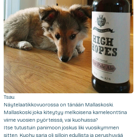
Tsau.
Näytelaatikkovuorossa on tänään Mallaskoski.
Mallaskoski joka kiteytyy melkoisena kameleonttina
viime vuosien pyörteissä, vai kuohuissa?
Itse tutustuin panimoon joskus liki vuosikymmen
sitten. Kuohu sarja oli silloin edullista ja perushyvää