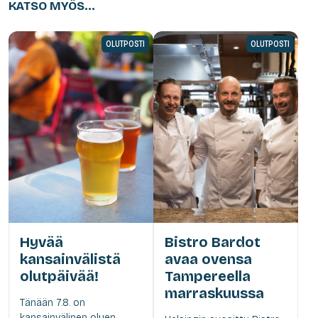
KATSO MYÖS...
OLUTPOSTI
OLUTPOSTI
Hyvää
Bistro Bardot
kansainvälistä
avaa ovensa
olutpäivää!
Tampereella
marraskuussa
Tänään 7.8. on
kansainvälinen oluen