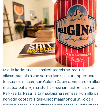
Mietin kotimatkalla ensikohtaamisiamme. En
oikeastaan ole aivan varma koska se on tapahtunut.
Joskus teini-iässä, kun Golden Capin omenasiideri alkoi
maistua pahalle, maistui harmaa jännästi erilaiselta.
Raikkaalta. Kesäillalta maalaismaisemissa, kun yllä oli
helvetin coolit reisitaskuiset maastohousut, joiden