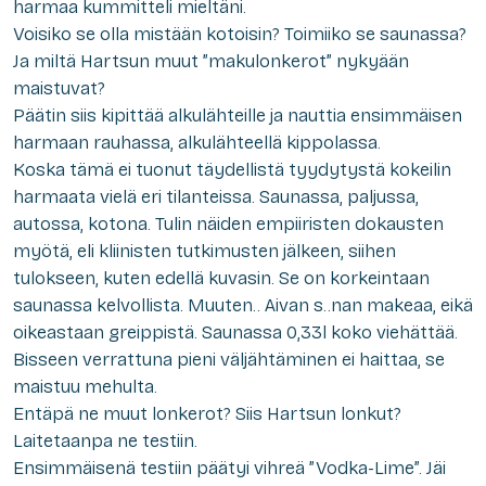
harmaa kummitteli mieltäni.
Voisiko se olla mistään kotoisin? Toimiiko se saunassa?
Ja miltä Hartsun muut ”makulonkerot” nykyään
maistuvat?
Päätin siis kipittää alkulähteille ja nauttia ensimmäisen
harmaan rauhassa, alkulähteellä kippolassa.
Koska tämä ei tuonut täydellistä tyydytystä kokeilin
harmaata vielä eri tilanteissa. Saunassa, paljussa,
autossa, kotona. Tulin näiden empiiristen dokausten
myötä, eli kliinisten tutkimusten jälkeen, siihen
tulokseen, kuten edellä kuvasin. Se on korkeintaan
saunassa kelvollista. Muuten.. Aivan s..nan makeaa, eikä
oikeastaan greippistä. Saunassa 0,33l koko viehättää.
Bisseen verrattuna pieni väljähtäminen ei haittaa, se
maistuu mehulta.
Entäpä ne muut lonkerot? Siis Hartsun lonkut?
Laitetaanpa ne testiin.
Ensimmäisenä testiin päätyi vihreä ”Vodka-Lime”. Jäi