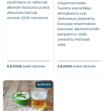
tavoitteena on vähentää
volyymituotteiksi.
alkoholin kulutusta ja siitä
Tuoreita esimerkkejä
aiheutuvia haittoja
kehityksestä ovat
vuoteen 2035 mennessä.
Varsovassa järjestetty
Euroopan ensimmäinen
kokonaan alkoholittomille
pienpanimo-oluille
omistettu festivaali
sekä...
6.8.2026
| Anikó Lehtinen
5.8.2026
| Anikó Lehtinen
OLUTPOSTI