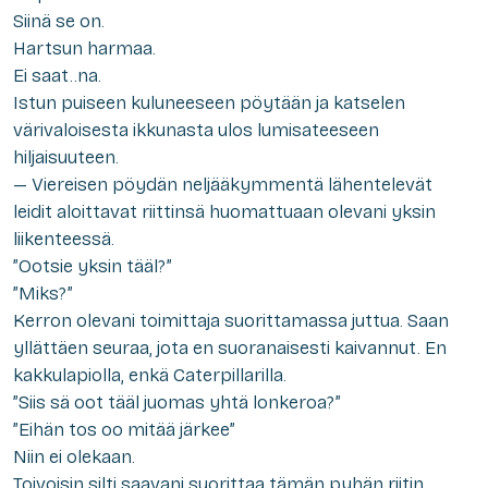
Siinä se on.
Hartsun harmaa.
Ei saat..na.
Istun puiseen kuluneeseen pöytään ja katselen
värivaloisesta ikkunasta ulos lumisateeseen
hiljaisuuteen.
— Viereisen pöydän neljääkymmentä lähentelevät
leidit aloittavat riittinsä huomattuaan olevani yksin
liikenteessä.
”Ootsie yksin tääl?”
”Miks?”
Kerron olevani toimittaja suorittamassa juttua. Saan
yllättäen seuraa, jota en suoranaisesti kaivannut. En
kakkulapiolla, enkä Caterpillarilla.
”Siis sä oot tääl juomas yhtä lonkeroa?”
”Eihän tos oo mitää järkee”
Niin ei olekaan.
Toivoisin silti saavani suorittaa tämän pyhän riitin