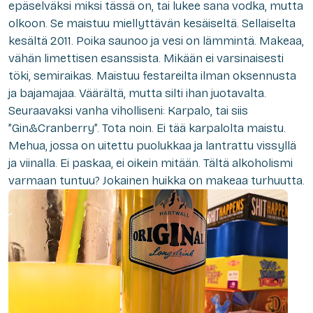
epäselväksi miksi tässä on, tai lukee sana vodka, mutta
olkoon. Se maistuu miellyttävän kesäiseltä. Sellaiselta
kesältä 2011. Poika saunoo ja vesi on lämmintä. Makeaa,
vähän limettisen esanssista. Mikään ei varsinaisesti
töki, semiraikas. Maistuu festareilta ilman oksennusta
ja bajamajaa. Väärältä, mutta silti ihan juotavalta.
Seuraavaksi vanha viholliseni: Karpalo, tai siis
”Gin&Cranberry”. Tota noin. Ei tää karpalolta maistu.
Mehua, jossa on uitettu puolukkaa ja lantrattu vissyllä
ja viinalla. Ei paskaa, ei oikein mitään. Tältä alkoholismi
varmaan tuntuu? Jokainen huikka on makeaa turhuutta.