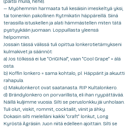
(paitsi mulla, hehe).
— Myöhemmin harmaata tuli kesäisin imeskeltyä yksi,
tai toinenkin pakollinen Rytmikatin häppäreillä. Siinä
terassilla istuskellen ja alati hämmästellen miten tätä
pystyykään juomaan. Loppuillasta yleensä
helpommin.
Jossain tässä välissä tuli opittua lonkerotietämykseni
kulmakivet ja säännöt:
a) Jos tölkissä ei lue ”OriGINal”, vaan ”Cool Grape” = älä
osta.
b) Koffin lonkero = sama kohtalo, pl. Häppärit ja akuutti
rahapula.
c) Makulonkerot ovat saatanasta. RIP Kultalonkero.
d) Brändylonkero on porvarillista, eli ihan ryypättävää.
Näillä kuljimme vuosia. Silti se peruslonkku jäi unholaan.
Tuli olut, viskit, rommit, cocktailit, viinit ja ähky.
Dokasin silti mielelläni kaikki ”craft” lonkut, Long
Kyröstä Ägräsiin. Juon niitä edelleen ajoittain. Silti se