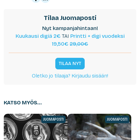
Tilaa Juomaposti
Nyt kampanjahintaan!
Kuukausi digiä 2€
TAI
Printti + digi vuodeksi
19,50€
29,00€
TILAA NYT
Oletko jo tilaaja? Kirjaudu sisään!
KATSO MYÖS...
JUOMAPOSTI
JUOMAPOSTI