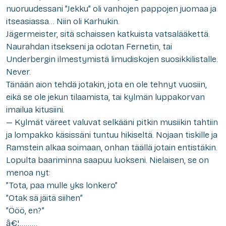
nuoruudessani ”Jekku” oli vanhojen pappojen juomaa ja
itseasiassa… Niin oli Karhukin.
Jägermeister, sitä schaissen katkuista vatsalääkettä.
Naurahdan itsekseni ja odotan Fernetin, tai
Underbergin ilmestymistä limudiskojen suosikkilistalle.
Never.
Tänään aion tehdä jotakin, jota en ole tehnyt vuosiin,
eikä se ole jekun tilaamista, tai kylmän luppakorvan
imailua kitusiini.
— Kylmät väreet valuvat selkääni pitkin musiikin tahtiin
ja lompakko käsissäni tuntuu hikiseltä. Nojaan tiskille ja
Ramstein alkaa soimaan, onhan täällä jotain entistäkin.
Lopulta baariminna saapuu luokseni. Nielaisen, se on
menoa nyt:
”Tota, paa mulle yks lonkero”
”Otak sä jäitä siihen”
”Ööö, en?”
â€¦………