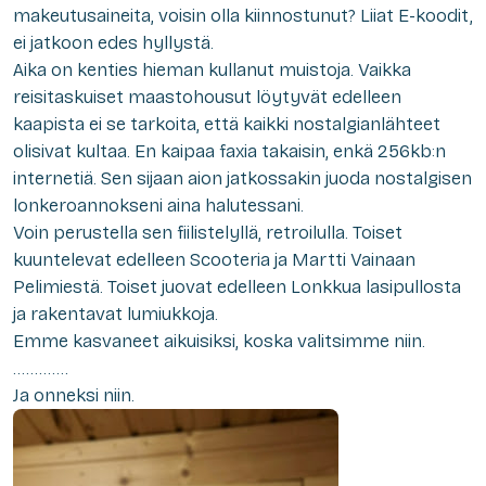
makeutusaineita, voisin olla kiinnostunut? Liiat E-koodit,
ei jatkoon edes hyllystä.
Aika on kenties hieman kullanut muistoja. Vaikka
reisitaskuiset maastohousut löytyvät edelleen
kaapista ei se tarkoita, että kaikki nostalgianlähteet
olisivat kultaa. En kaipaa faxia takaisin, enkä 256kb:n
internetiä. Sen sijaan aion jatkossakin juoda nostalgisen
lonkeroannokseni aina halutessani.
Voin perustella sen fiilistelyllä, retroilulla. Toiset
kuuntelevat edelleen Scooteria ja Martti Vainaan
Pelimiestä. Toiset juovat edelleen Lonkkua lasipullosta
ja rakentavat lumiukkoja.
Emme kasvaneet aikuisiksi, koska valitsimme niin.
………….
Ja onneksi niin.