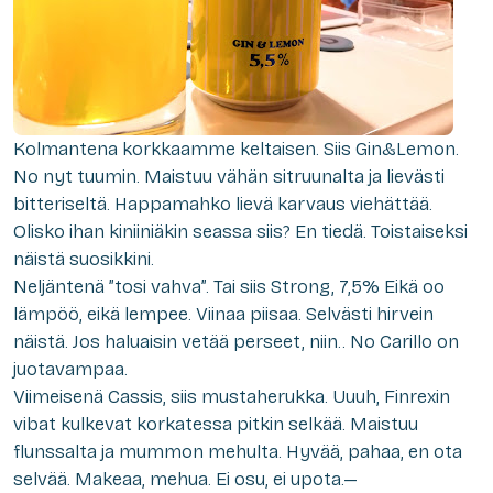
Kolmantena korkkaamme keltaisen. Siis Gin&Lemon.
No nyt tuumin. Maistuu vähän sitruunalta ja lievästi
bitteriseltä. Happamahko lievä karvaus viehättää.
Olisko ihan kiniiniäkin seassa siis? En tiedä. Toistaiseksi
näistä suosikkini.
Neljäntenä ”tosi vahva”. Tai siis Strong, 7,5% Eikä oo
lämpöö, eikä lempee. Viinaa piisaa. Selvästi hirvein
näistä. Jos haluaisin vetää perseet, niin.. No Carillo on
juotavampaa.
Viimeisenä Cassis, siis mustaherukka. Uuuh, Finrexin
vibat kulkevat korkatessa pitkin selkää. Maistuu
flunssalta ja mummon mehulta. Hyvää, pahaa, en ota
selvää. Makeaa, mehua. Ei osu, ei upota.—