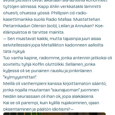
avulla pisteeni olivat aikanaan ala-asteella kohonneet
tyttöjen silmissä. Kapp Ahlin verkkatakki lämmitti
ohuesti, ohuessa yössä. Phillipsin cd-radio-
kasettimankka suolsi Radio Mafiaa. Muistattehan
Pietarinkadun Oilersin (sob), Leilan ja Annukan? Koe-
eläinpuistoa ei tarvitse mainita.
— Sen muistavat kaikki, mutta tajusinpa juuri asiaa
selvitellessäni jopa Metalliliiton kadonneen aalloilta
tätä nykyä.
Tuo vanha kapine, radiomme, jonka antennin jatkoksi oli
soviteltu tyhjä Koffin oluttölkki. Sellainen, jonka
kyljessä oli se punainen rausku ja jonkinlainen
”kylmyysmittari”.
Meillä oli vanhempieni kanssa kirjoittamaton sääntö,
jonka nojalla muutaman ”saunajuoman” juominen
heidän seurassaan oli ihan ok, jopa alaikäisenä.
Kai se oli parempi, kuin kylillä nujakoiminen, ojaan
oksentaminen ja päätön idiotismi?—