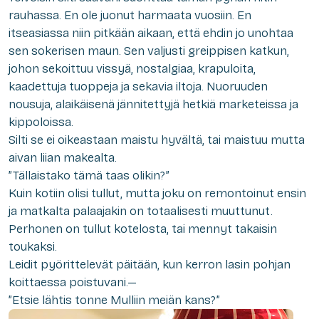
rauhassa. En ole juonut harmaata vuosiin. En
itseasiassa niin pitkään aikaan, että ehdin jo unohtaa
sen sokerisen maun. Sen valjusti greippisen katkun,
johon sekoittuu vissyä, nostalgiaa, krapuloita,
kaadettuja tuoppeja ja sekavia iltoja. Nuoruuden
nousuja, alaikäisenä jännitettyjä hetkiä marketeissa ja
kippoloissa.
Silti se ei oikeastaan maistu hyvältä, tai maistuu mutta
aivan liian makealta.
”Tällaistako tämä taas olikin?”
Kuin kotiin olisi tullut, mutta joku on remontoinut ensin
ja matkalta palaajakin on totaalisesti muuttunut.
Perhonen on tullut kotelosta, tai mennyt takaisin
toukaksi.
Leidit pyörittelevät päitään, kun kerron lasin pohjan
koittaessa poistuvani.—
”Etsie lähtis tonne Mulliin meiän kans?”