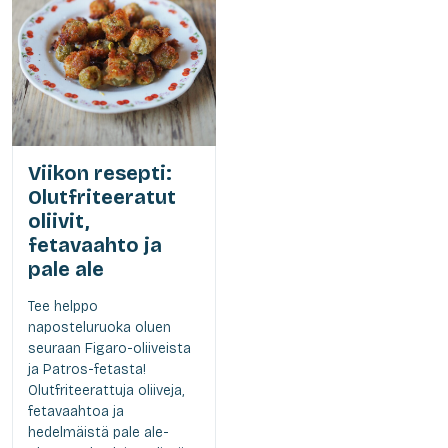
Viikon resepti:
Olutfriteeratut
oliivit,
fetavaahto ja
pale ale
Tee helppo
naposteluruoka oluen
seuraan Figaro-oliiveista
ja Patros-fetasta!
Olutfriteerattuja oliiveja,
fetavaahtoa ja
hedelmäistä pale ale-