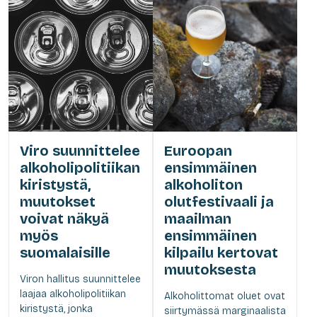
Viro suunnittelee
Euroopan
alkoholipolitiikan
ensimmäinen
kiristystä,
alkoholiton
muutokset
olutfestivaali ja
voivat näkyä
maailman
myös
ensimmäinen
suomalaisille
kilpailu kertovat
muutoksesta
Viron hallitus suunnittelee
laajaa alkoholipolitiikan
Alkoholittomat oluet ovat
kiristystä, jonka
siirtymässä marginaalista