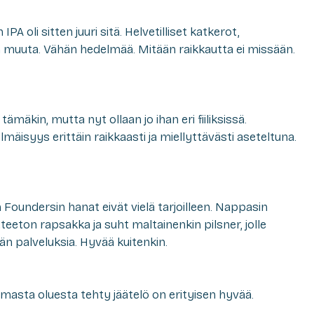
A oli sitten juuri sitä. Helvetilliset katkerot,
jon muuta. Vähän hedelmää. Mitään raikkautta ei missään.
tämäkin, mutta nyt ollaan jo ihan eri fiiliksissä.
mäisyys erittäin raikkaasti ja miellyttävästi aseteltuna.
n Foundersin hanat eivät vielä tarjoilleen. Nappasin
eeton rapsakka ja suht maltainenkin pilsner, jolle
än palveluksia. Hyvää kuitenkin.
asta oluesta tehty jäätelö on erityisen hyvää.