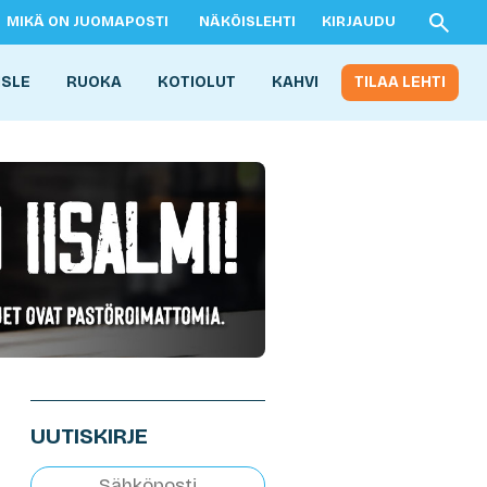
MIKÄ ON JUOMAPOSTI
NÄKÖISLEHTI
KIRJAUDU
ISLE
RUOKA
KOTIOLUT
KAHVI
TILAA LEHTI
UUTISKIRJE