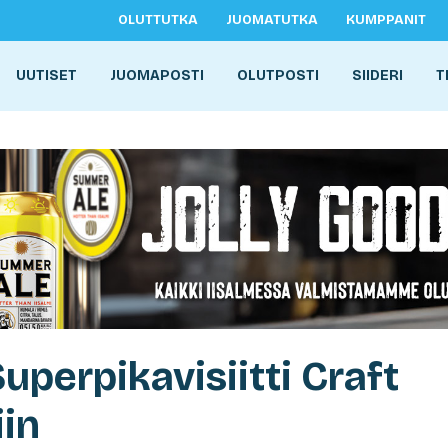
OLUTTUTKA
JUOMATUTKA
KUMPPANIT
UUTISET
JUOMAPOSTI
OLUTPOSTI
SIIDERI
T
Superpikavisiitti Craft
iin