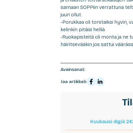
samaan SOPPiin verrattuna teltto
juuri ollut.
-Porukkaa oli torstaiksi hyvin,
kelinkin pitäisi helliä.
-Ruokapisteitä oli monta ja ne t
häiritsevääkin jos sattui väärä
Avainsanat:
Jaa artikkeli:
Ti
Kuukausi digiä 2€