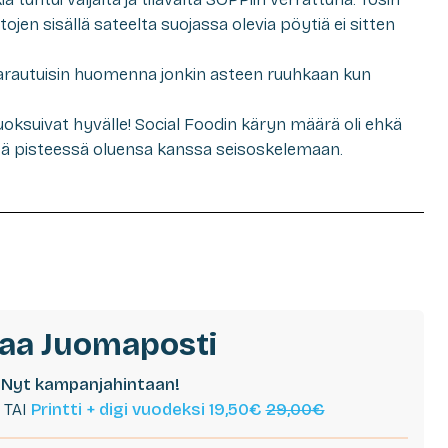
jen sisällä sateelta suojassa olevia pöytiä ei sitten
 varautuisin huomenna jonkin asteen ruuhkaan kun
uoksuivat hyvälle! Social Foodin käryn määrä oli ehkä
ssä pisteessä oluensa kanssa seisoskelemaan.
laa Juomaposti
Nyt kampanjahintaan!
TAI
Printti + digi vuodeksi 19,50€
29,00€