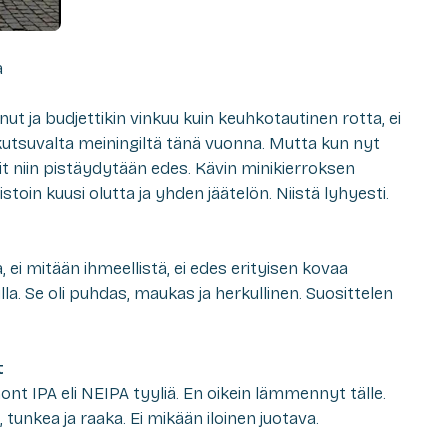
a
nut ja budjettikin vinkuu kuin keuhkotautinen rotta, ei
 kutsuvalta meiningiltä tänä vuonna. Mutta kun nyt
rit niin pistäydytään edes. Kävin minikierroksen
stoin kuusi olutta ja yhden jäätelön. Niistä lyhyesti.
ja, ei mitään ihmeellistä, ei edes erityisen kovaa
illa. Se oli puhdas, maukas ja herkullinen. Suosittelen
t
t IPA eli NEIPA tyyliä. En oikein lämmennyt tälle.
 tunkea ja raaka. Ei mikään iloinen juotava.