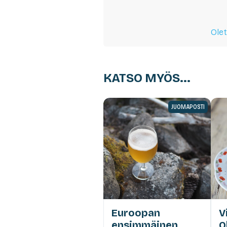
Olet
KATSO MYÖS...
JUOMAPOSTI
Euroopan
V
ensimmäinen
O