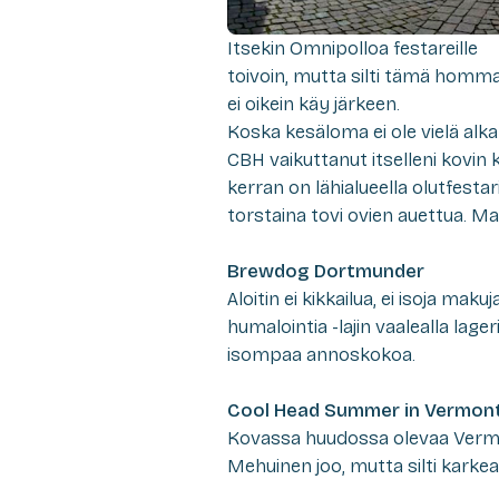
Itsekin Omnipolloa festareille
toivoin, mutta silti tämä homm
ei oikein käy järkeen.
Koska kesäloma ei ole vielä alka
CBH vaikuttanut itselleni kovin
kerran on lähialueella olutfesta
torstaina tovi ovien auettua. Mai
Brewdog Dortmunder
Aloitin ei kikkailua, ei isoja maku
humalointia -lajin vaalealla lager
isompaa annoskokoa.
Cool Head Summer in Vermon
Kovassa huudossa olevaa Vermon
Mehuinen joo, mutta silti karkea,