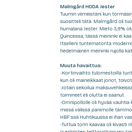
Malmgård HODA Jester
Tuumin viimeistäni kun törmäsi
suositteli tätä. Malmgård oli t
humalana Jester. Mieto 3,9% olu
Quincessa, tässä meininki ei kaa
Itselleni tuntematonta modernia 
hedelmäinen meininki rujolla kat
Muuta havaittua:
-Kortinvaihto tulomestoilla tu
kun oli maineikkaat jonot, toi
-Jotain sekoilua maksuvehkeissä si
toimineet eli olutta ei saanut.
-Omnipollolle oli hyvää vauhti
missä välissä panimolle tämmöi
HBF:ssä Huhtikuussa ei ihan vas
-Tuttua torin kaavaa oli kivasti 
ja erilaisten telttaratkaisujen ta