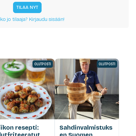
TILAA NYT
ko jo tilaaja? Kirjaudu sisään!
OLUTPOSTI
OLUTPOSTI
iikon resepti:
Sahdinvalmistuks
lutfriteeratut
en Suomen