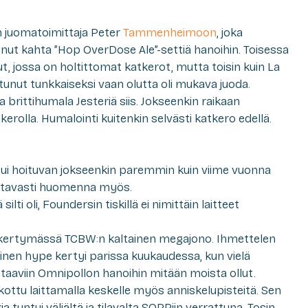
n juomatoimittaja Peter
Tammenheimoon
, joka
uonut kahta ”Hop OverDose Ale”-settiä hanoihin. Toisessa
t, jossa on holtittomat katkerot, mutta toisin kuin La
tunut tunkkaiseksi vaan olutta oli mukava juoda.
brittihumala Jesteriä siis. Jokseenkin raikaan
kerolla. Humalointi kuitenkin selvästi katkero edellä.
ntui hoituvan jokseenkin paremmin kuin viime vuonna
vottavasti huomenna myös.
lti oli, Foundersin tiskillä ei nimittäin laitteet
a kertymässä TCBW:n kaltainen megajono. Ihmettelen
nen hype kertyi parissa kuukaudessa, kun vielä
taaviin Omnipollon hanoihin mitään moista ollut.
rikottu laittamalla keskelle myös anniskelupisteitä. Sen
kia tuntui väljältä ja tilavalta SOPPiin verrattuna. Tosin