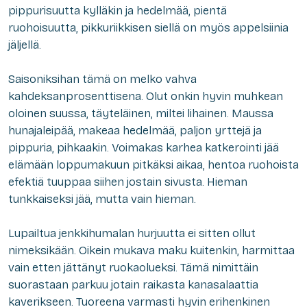
pippurisuutta kylläkin ja hedelmää, pientä
ruohoisuutta, pikkuriikkisen siellä on myös appelsiinia
jäljellä.
Saisoniksihan tämä on melko vahva
kahdeksanprosenttisena. Olut onkin hyvin muhkean
oloinen suussa, täyteläinen, miltei lihainen. Maussa
hunajaleipää, makeaa hedelmää, paljon yrttejä ja
pippuria, pihkaakin. Voimakas karhea katkerointi jää
elämään loppumakuun pitkäksi aikaa, hentoa ruohoista
efektiä tuuppaa siihen jostain sivusta. Hieman
tunkkaiseksi jää, mutta vain hieman.
Lupailtua jenkkihumalan hurjuutta ei sitten ollut
nimeksikään. Oikein mukava maku kuitenkin, harmittaa
vain etten jättänyt ruokaolueksi. Tämä nimittäin
suorastaan parkuu jotain raikasta kanasalaattia
kaverikseen. Tuoreena varmasti hyvin erihenkinen