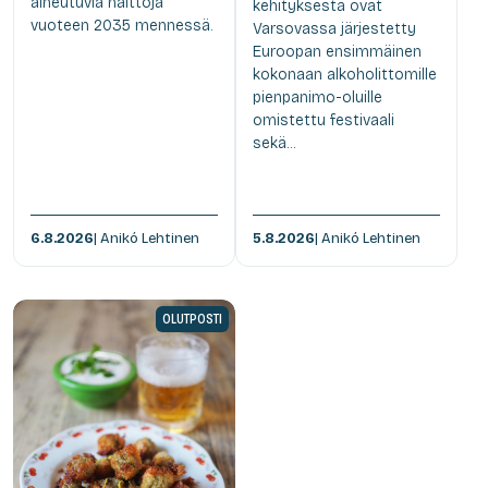
aiheutuvia haittoja
kehityksestä ovat
vuoteen 2035 mennessä.
Varsovassa järjestetty
Euroopan ensimmäinen
kokonaan alkoholittomille
pienpanimo-oluille
omistettu festivaali
sekä...
6.8.2026
| Anikó Lehtinen
5.8.2026
| Anikó Lehtinen
OLUTPOSTI