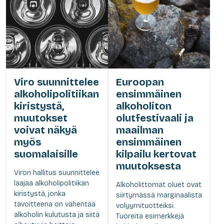
Viro suunnittelee
Euroopan
alkoholipolitiikan
ensimmäinen
kiristystä,
alkoholiton
muutokset
olutfestivaali ja
voivat näkyä
maailman
myös
ensimmäinen
suomalaisille
kilpailu kertovat
muutoksesta
Viron hallitus suunnittelee
laajaa alkoholipolitiikan
Alkoholittomat oluet ovat
kiristystä, jonka
siirtymässä marginaalista
tavoitteena on vähentää
volyymituotteiksi.
alkoholin kulutusta ja siitä
Tuoreita esimerkkejä