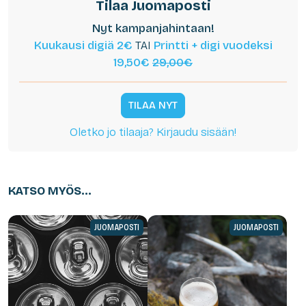
Tilaa Juomaposti
Nyt kampanjahintaan!
Kuukausi digiä 2€
TAI
Printti + digi vuodeksi
19,50€
29,00€
TILAA NYT
Oletko jo tilaaja? Kirjaudu sisään!
KATSO MYÖS...
JUOMAPOSTI
JUOMAPOSTI