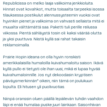
Republicissa on melko laaja valikoima jenkkioluita.
Hinnat ovat kovahkot, mutta toisaalta tarpeeksi isossa
tilauksessa postikulut alennussysteemin vuoksi ovat
hyvinkin pienet ja valikoima on vahvasti sellaista mitä ei
muualta välttämättä saa. Paketti tuli perille reilussa
viikossa. Pientä sähläystä tosin oli: kaksi väärää olutta
ja yksi puuttuva. Niistä kyllä sai rahat takaisin
reklamoimalla.
Prairie Hopin ideana on olla hyvin ronskisti
amerikkalaisilla humaloilla kuivahumaloitu saison. Ikävä
kyllä pullo ei tietysti ole ihan uusi, mikä ei lupaa hyvää
kuivahumaloinnille. Jos nyt dekoodasin kryptisen
päiväysmerkinnän* oikein, niin tämä on joulukuun
lopulta. Eli hitusen yli puolivuotias.
Niinpä oranssin oluen päällä lepäilevän tuhdin vaahdon
läpi ei enää humalaa puske juuri lainkaan. Saisonhiivan