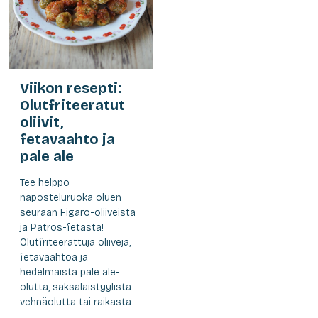
Viikon resepti:
Olutfriteeratut
oliivit,
fetavaahto ja
pale ale
Tee helppo
naposteluruoka oluen
seuraan Figaro-oliiveista
ja Patros-fetasta!
Olutfriteerattuja oliiveja,
fetavaahtoa ja
hedelmäistä pale ale-
olutta, saksalaistyylistä
vehnäolutta tai raikasta...