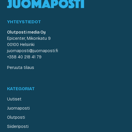
YHTEYSTIEDOT
Olutposti media Oy
Epicenter, Mikonkatu 9
00100 Helsinki
juomaposti@juomaposti.fi
+358 40 218 41 79
Peruuta tilaus
KATEGORIAT
Uutiset
Juomaposti
Olutposti
Siideriposti