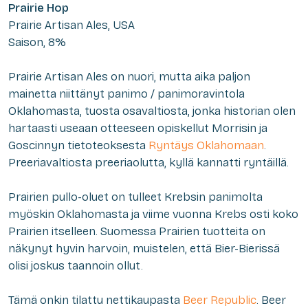
Prairie Hop
Prairie Artisan Ales, USA
Saison, 8%
Prairie Artisan Ales on nuori, mutta aika paljon
mainetta niittänyt panimo / panimoravintola
Oklahomasta, tuosta osavaltiosta, jonka historian olen
hartaasti useaan otteeseen opiskellut Morrisin ja
Goscinnyn tietoteoksesta
Ryntäys Oklahomaan
.
Preeriavaltiosta preeriaolutta, kyllä kannatti ryntäillä.
Prairien pullo-oluet on tulleet Krebsin panimolta
myöskin Oklahomasta ja viime vuonna Krebs osti koko
Prairien itselleen. Suomessa Prairien tuotteita on
näkynyt hyvin harvoin, muistelen, että Bier-Bierissä
olisi joskus taannoin ollut.
Tämä onkin tilattu nettikaupasta
Beer Republic
. Beer