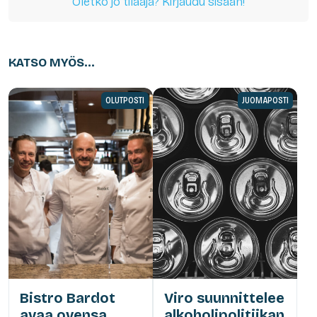
Oletko jo tilaaja? Kirjaudu sisään!
KATSO MYÖS...
OLUTPOSTI
JUOMAPOSTI
Bistro Bardot
Viro suunnittelee
avaa ovensa
alkoholipolitiikan