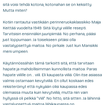
sitä voisi tehdä kotona, kotonahan se on keksitty.
Mutta miten?
Kotiin rantautui vastikään perinneruokaklassikko Maija
Keittää vuodelta 1949. Siitä löytyi viilille resepti.
Tarvitsisin ensinnäkin
juuripiimää
. No perhana, pääsi
just loppumaan. Ja toisekseen pitäisi olla
vastalypsettyä maitoa
. No pirkale. Just kun Mansikki
meni umpeen.
Käytännössähän tämä tarkoitti sitä, että tarvitaan
hapate ja mahdollisimman kunnollista maitoa. Paras
hapate viilille on… viili. Eli kaupasta viiliä. Olin itse asiassa
valmis ostamaan kevytviiliä. En ollut koskaan edes
rekisteröinyt että nykyään olisi kaupassa edes
olemassa muuta kuin kevytviiliä, mutta niin vain
hyllyssä oli pelkkä ”Viili”. No hitto, sitä sitten. Ja lähinnä
vastalypsettyä maitoa lähikaupassa on