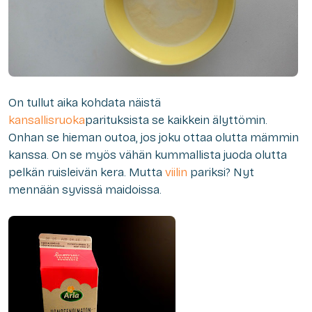
On tullut aika kohdata näistä
kansallisruoka
parituksista se kaikkein älyttömin.
Onhan se hieman outoa, jos joku ottaa olutta mämmin
kanssa. On se myös vähän kummallista juoda olutta
pelkän ruisleivän kera. Mutta
viilin
pariksi? Nyt
mennään syvissä maidoissa.