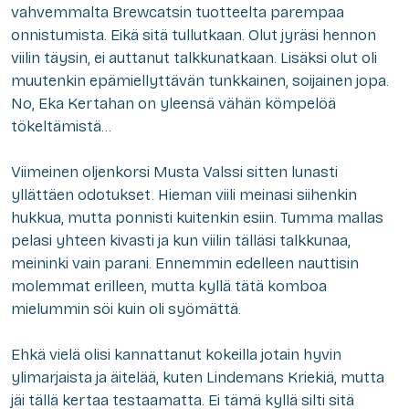
vahvemmalta Brewcatsin tuotteelta parempaa
onnistumista. Eikä sitä tullutkaan. Olut jyräsi hennon
viilin täysin, ei auttanut talkkunatkaan. Lisäksi olut oli
muutenkin epämiellyttävän tunkkainen, soijainen jopa.
No, Eka Kertahan on yleensä vähän kömpelöä
tökeltämistä…
Viimeinen oljenkorsi Musta Valssi sitten lunasti
yllättäen odotukset. Hieman viili meinasi siihenkin
hukkua, mutta ponnisti kuitenkin esiin. Tumma mallas
pelasi yhteen kivasti ja kun viilin tälläsi talkkunaa,
meininki vain parani. Ennemmin edelleen nauttisin
molemmat erilleen, mutta kyllä tätä komboa
mielummin söi kuin oli syömättä.
Ehkä vielä olisi kannattanut kokeilla jotain hyvin
ylimarjaista ja äitelää, kuten Lindemans Kriekiä, mutta
jäi tällä kertaa testaamatta. Ei tämä kyllä silti sitä