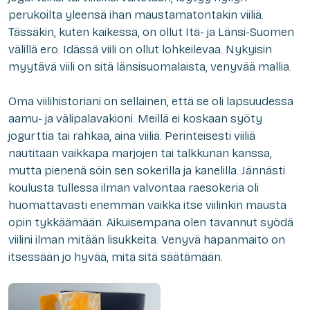
perukoilta yleensä ihan maustamatontakin viiliä.
Tässäkin, kuten kaikessa, on ollut Itä- ja Länsi-Suomen
välillä ero. Idässä viili on ollut lohkeilevaa. Nykyisin
myytävä viili on sitä länsisuomalaista, venyvää mallia.
Oma viilihistoriani on sellainen, että se oli lapsuudessa
aamu- ja välipalavakioni. Meillä ei koskaan syöty
jogurttia tai rahkaa, aina viiliä. Perinteisesti viiliä
nautitaan vaikkapa marjojen tai talkkunan kanssa,
mutta pienenä söin sen sokerilla ja kanelilla. Jännästi
koulusta tullessa ilman valvontaa
rae
sokeria oli
huomattavasti
enemmän vaikka itse viilinkin mausta
opin tykkäämään. Aikuisempana olen tavannut syödä
viilini ilman mitään lisukkeita. Venyvä hapanmaito on
itsessään jo hyvää, mitä sitä säätämään.