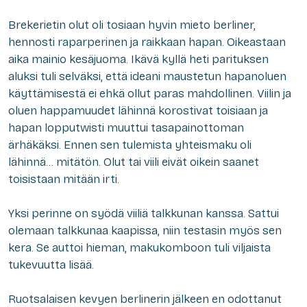
Brekerietin olut oli tosiaan hyvin mieto berliner,
hennosti raparperinen ja raikkaan hapan. Oikeastaan
aika mainio kesäjuoma. Ikävä kyllä heti parituksen
aluksi tuli selväksi, että ideani maustetun hapanoluen
käyttämisestä ei ehkä ollut paras mahdollinen. Viilin ja
oluen happamuudet lähinnä korostivat toisiaan ja
hapan lopputwisti muuttui tasapainottoman
ärhäkäksi. Ennen sen tulemista yhteismaku oli
lähinnä… mitätön. Olut tai viili eivät oikein saanet
toisistaan mitään irti.
Yksi perinne on syödä viiliä talkkunan kanssa. Sattui
olemaan talkkunaa kaapissa, niin testasin myös sen
kera. Se auttoi hieman, makukomboon tuli viljaista
tukevuutta lisää.
Ruotsalaisen kevyen berlinerin jälkeen en odottanut