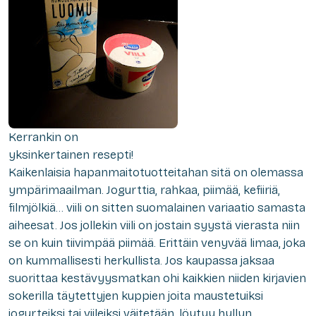
Kerrankin on
yksinkertainen resepti!
Kaikenlaisia hapanmaitotuotteitahan sitä on olemassa
ympärimaailman. Jogurttia, rahkaa, piimää, kefiiriä,
filmjölkiä… viili on sitten suomalainen variaatio samasta
aiheesat. Jos jollekin viili on jostain syystä vierasta niin
se on kuin tiivimpää piimää. Erittäin venyvää limaa, joka
on kummallisesti herkullista. Jos kaupassa jaksaa
suorittaa kestävyysmatkan ohi kaikkien niiden kirjavien
sokerilla täytettyjen kuppien joita maustetuiksi
jogurteiksi tai viileiksi väitetään, löytyy hyllyn