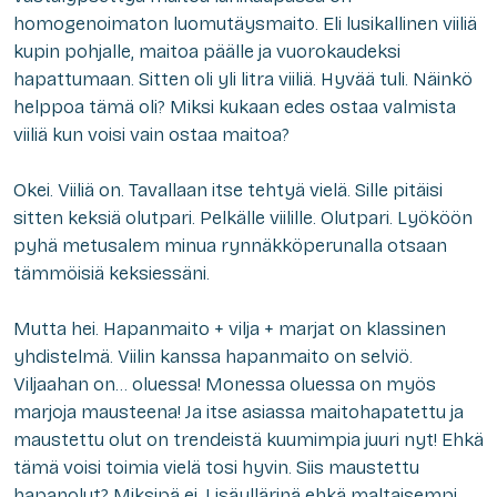
homogenoimaton luomutäysmaito. Eli lusikallinen viiliä
kupin pohjalle, maitoa päälle ja vuorokaudeksi
hapattumaan. Sitten oli yli litra viiliä. Hyvää tuli. Näinkö
helppoa tämä oli? Miksi kukaan edes ostaa valmista
viiliä kun voisi vain ostaa maitoa?
Okei. Viiliä on. Tavallaan itse tehtyä vielä. Sille pitäisi
sitten keksiä olutpari. Pelkälle viilille. Olutpari. Lyököön
pyhä metusalem minua rynnäkköperunalla otsaan
tämmöisiä keksiessäni.
Mutta hei. Hapanmaito + vilja + marjat on klassinen
yhdistelmä. Viilin kanssa hapanmaito on selviö.
Viljaahan on… oluessa! Monessa oluessa on myös
marjoja mausteena! Ja itse asiassa maitohapatettu ja
maustettu olut on trendeistä kuumimpia juuri nyt! Ehkä
tämä voisi toimia vielä tosi hyvin. Siis maustettu
hapanolut? Miksipä ei. Lisäyllärinä ehkä maltaisempi,