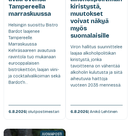
Tampereella
kiristystä,
marraskuussa
muutokset
voivat näkyä
Helsingin suosittu Bistro
myös
Bardot laajenee
suomalaisille
Tampereelle.
Marraskuussa
Viron hallitus suunnittelee
Kehräsaareen avautuva
laajaa alkoholipolitiikan
ravintola tuo mukanaan
kiristystä, jonka
eurooppalaisen
tavoitteena on vähentää
bistrokeittiön, laajan viini-
alkoholin kulutusta ja siitä
ja cocktailvalikoiman sekä
aiheutuvia haittoja
Bardot'n...
vuoteen 2035 mennessä.
6.8.2026
| olutpostimestari
6.8.2026
| Anikó Lehtinen
JUOMAPOSTI