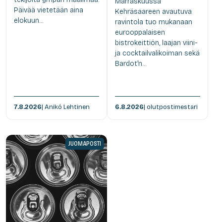
Marraskuussa
Päivää vietetään aina
Kehräsaareen avautuva
elokuun...
ravintola tuo mukanaan
eurooppalaisen
bistrokeittiön, laajan viini-
ja cocktailvalikoiman sekä
Bardot'n...
7.8.2026
| Anikó Lehtinen
6.8.2026
| olutpostimestari
JUOMAPOSTI