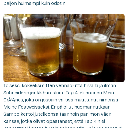
paljon huimempi kuin odotin.
Toiseksi kokeeksi sitten vehnäolutta hiivalla ja ilman.
Schneiderin jenkkihumaloitu Tap 4, eli entinen Mein
GrÃ¼nes, joka on jossain välissä muuttanut nimensä
Meine Festweisseksi. Enpä ollut huomannutkaan.
Sampo kertoi jutelleensa taannoin panimon väen
kanssa, jotka olivat opastaneet, että Tap 4:n ei