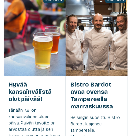
Hyvää
Bistro Bardot
kansainvälistä
avaa ovensa
olutpäivää!
Tampereella
marraskuussa
Tänään 7.8. on
kansainvälinen oluen
Helsingin suosittu Bistro
päivä. Päivän tavoite on
Bardot laajenee
arvostaa olutta ja sen
Tampereelle.
tekijöitä ympäri maailmaa.