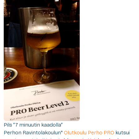
Pils ”7 minuutin kaadolla”
Perhon Ravintolakoulun*
Olutkoulu Perho PRO
kutsui