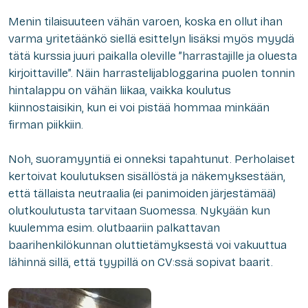
Menin tilaisuuteen vähän varoen, koska en ollut ihan
varma yritetäänkö siellä esittelyn lisäksi myös myydä
tätä kurssia juuri paikalla oleville ”harrastajille ja oluesta
kirjoittaville”. Näin harrastelijabloggarina puolen tonnin
hintalappu on vähän liikaa, vaikka koulutus
kiinnostaisikin, kun ei voi pistää hommaa minkään
firman piikkiin.
Noh, suoramyyntiä ei onneksi tapahtunut. Perholaiset
kertoivat koulutuksen sisällöstä ja näkemyksestään,
että tällaista neutraalia (ei panimoiden järjestämää)
olutkoulutusta tarvitaan Suomessa. Nykyään kun
kuulemma esim. olutbaariin palkattavan
baarihenkilökunnan oluttietämyksestä voi vakuuttua
lähinnä sillä, että tyypillä on CV:ssä sopivat baarit.