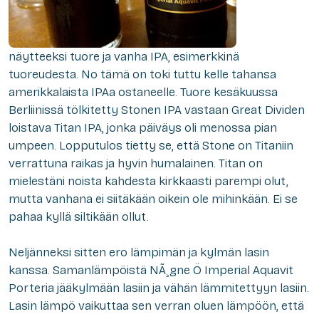
näytteeksi tuore ja vanha IPA, esimerkkinä
tuoreudesta. No tämä on toki tuttu kelle tahansa
amerikkalaista IPAa ostaneelle. Tuore kesäkuussa
Berliinissä tölkitetty Stonen IPA vastaan Great Dividen
loistava Titan IPA, jonka päiväys oli menossa pian
umpeen. Lopputulos tietty se, että Stone on Titaniin
verrattuna raikas ja hyvin humalainen. Titan on
mielestäni noista kahdesta kirkkaasti parempi olut,
mutta vanhana ei siitäkään oikein ole mihinkään. Ei se
pahaa kyllä siltikään ollut.
Neljänneksi sitten ero lämpimän ja kylmän lasin
kanssa. Samanlämpöistä NÃ¸gne Ö Imperial Aquavit
Porteria jääkylmään lasiin ja vähän lämmitettyyn lasiin.
Lasin lämpö vaikuttaa sen verran oluen lämpöön, että