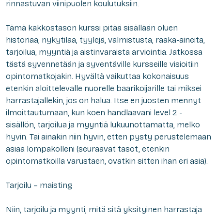
rinnastuvan viinipuolen koulutuksiin.
Tämä kakkostason kurssi pitää sisällään oluen
historiaa, nykytilaa, tyylejä, valmistusta, raaka-aineita,
tarjoilua, myyntiä ja aistinvaraista arviointia. Jatkossa
tästä syvennetään ja syventäville kursseille visioitiin
opintomatkojakin. Hyvältä vaikuttaa kokonaisuus
etenkin aloittelevalle nuorelle baarikoijarille tai miksei
harrastajallekin, jos on halua. Itse en juosten mennyt
ilmoittautumaan, kun koen handlaavani level 2 -
sisällön, tarjoilua ja myyntiä lukuunottamatta, melko
hyvin. Tai ainakin niin hyvin, etten pysty perustelemaan
asiaa lompakolleni (seuraavat tasot, etenkin
opintomatkoilla varustaen, ovatkin sitten ihan eri asia).
Tarjoilu – maisting
Niin, tarjoilu ja myynti, mitä sitä yksityinen harrastaja