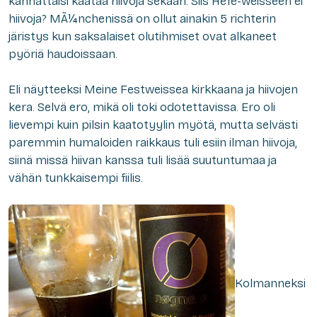
kannattaisi kaataa hiivoja sekaan. Siis
Hefe
-weisseen
ei
hiivoja
? MÃ¼nchenissä on ollut ainakin 5 richterin
järistys kun saksalaiset olutihmiset ovat alkaneet
pyöriä haudoissaan.
Eli näytteeksi Meine Festweissea kirkkaana ja hiivojen
kera. Selvä ero, mikä oli toki odotettavissa. Ero oli
lievempi kuin pilsin kaatotyylin myötä, mutta selvästi
paremmin humaloiden raikkaus tuli esiin ilman hiivoja,
siinä missä hiivan kanssa tuli lisää suutuntumaa ja
vähän tunkkaisempi fiilis.
Kolmanneksi