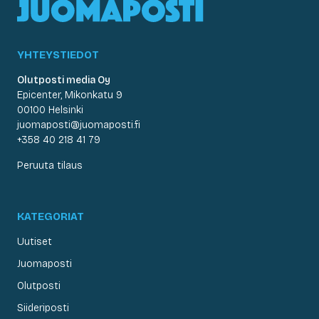
YHTEYSTIEDOT
Olutposti media Oy
Epicenter, Mikonkatu 9
00100 Helsinki
juomaposti@juomaposti.fi
+358 40 218 41 79
Peruuta tilaus
KATEGORIAT
Uutiset
Juomaposti
Olutposti
Siideriposti