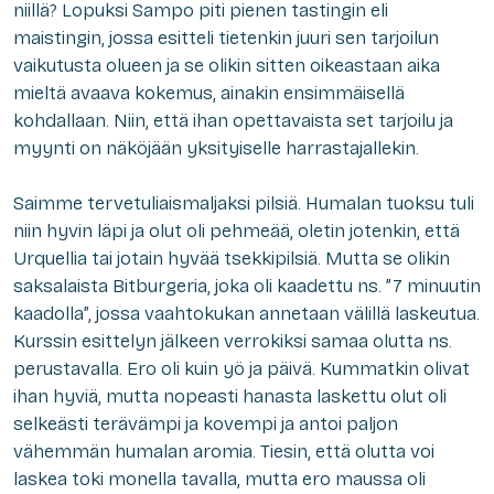
niillä? Lopuksi Sampo piti pienen tastingin eli
maistingin, jossa esitteli tietenkin juuri sen tarjoilun
vaikutusta olueen ja se olikin sitten oikeastaan aika
mieltä avaava kokemus, ainakin ensimmäisellä
kohdallaan. Niin, että ihan opettavaista set tarjoilu ja
myynti on näköjään yksityiselle harrastajallekin.
Saimme tervetuliaismaljaksi pilsiä. Humalan tuoksu tuli
niin hyvin läpi ja olut oli pehmeää, oletin jotenkin, että
Urquellia tai jotain hyvää tsekkipilsiä. Mutta se olikin
saksalaista Bitburgeria, joka oli kaadettu ns. ”7 minuutin
kaadolla”, jossa vaahtokukan annetaan välillä laskeutua.
Kurssin esittelyn jälkeen verrokiksi samaa olutta ns.
perustavalla. Ero oli kuin yö ja päivä. Kummatkin olivat
ihan hyviä, mutta nopeasti hanasta laskettu olut oli
selkeästi terävämpi ja kovempi ja antoi paljon
vähemmän humalan aromia. Tiesin, että olutta voi
laskea toki monella tavalla, mutta ero maussa oli