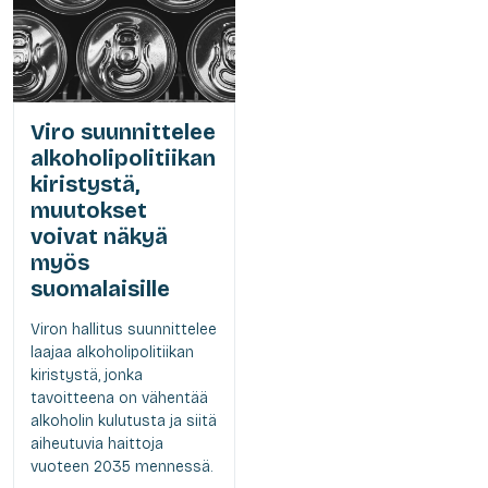
Viro suunnittelee
alkoholipolitiikan
kiristystä,
muutokset
voivat näkyä
myös
suomalaisille
Viron hallitus suunnittelee
laajaa alkoholipolitiikan
kiristystä, jonka
tavoitteena on vähentää
alkoholin kulutusta ja siitä
aiheutuvia haittoja
vuoteen 2035 mennessä.