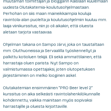
muutaman toimittajan ja bloggarin Kaislaan kuulemaan
uudesta Olutakatemia-koulutusohjelmastaan.
Perhohan on siis maan maineikkaimpia kouluja
ravintola-alan puolelta ja koulutusohjelmiin kuuluu mm.
laaja viinikurssitus, niin jo oli aikakin, että oluesta
aletaan tarjota vastaavaa.
Ohjelman takana on Sampo Järvi, joka on taustaltaan
mm. Oluthuoneissa ja Servaalilla työskennellyt ja
palkittu kotioluen tekijä. Eli sekä ammattilainen, että
harrastaja oluen parista. Nyt Sampo on
valmistumassa opettajaksi, joten olutopetuksen
järjestäminen on melko looginen askel.
Olutakatemian ensimmäinen ”PRO Beer level 2”
kurssitus on aika selkeästi ravintolahenkilökunnalle
kohdennettu, vaikka mainitaan myös sopivaksi
harrastajille ja oluesta kirjoittaville.