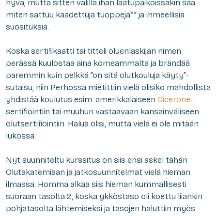
hyvä, mutta sitten välillä ihan laatupaikoissakin saa
miten sattuu kaadettuja tuoppeja** ja ihmeellisiä
suosituksia.
Koska sertifikaatti tai titteli oluenlaskijan nimen
perässä kuulostaa aina komeammalta ja brändää
paremmin kuin pelkkä
”on sitä olutkouluja käyty”
-
sutaisu, niin Perhossa mietittiin vielä olisiko mahdollista
yhdistää koulutus esim. amerikkalaiseen
Cicerone
-
sertifiointiin tai muuhun vastaavaan kansainväliseen
olutsertifiointiin. Halua olisi, mutta vielä ei ole mitään
lukossa.
Nyt suunniteltu kurssitus on siis ensi askel tähän
Olutakatemiaan ja jatkosuunnitelmat vielä hieman
ilmassa. Homma alkaa siis hieman kummallisesti
suoraan tasolta 2, koska ykköstaso oli koettu liiankin
pohjatasolta lähtemiseksi ja tasojen haluttiin myös