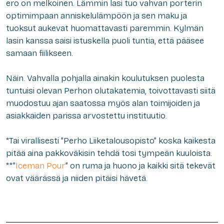
ero on melkoinen. Lämmin lasi tuo vahvan porterin
optimimpaan anniskelulämpöön ja sen maku ja
tuoksut aukevat huomattavasti paremmin. Kylmän
lasin kanssa saisi istuskella puoli tuntia, että pääsee
samaan fiilikseen.
Näin. Vahvalla pohjalla ainakin koulutuksen puolesta
tuntuisi olevan Perhon olutakatemia, toivottavasti siitä
muodostuu ajan saatossa myös alan toimijoiden ja
asiakkaiden
parissa arvostettu instituutio.
*Tai virallisesti ”Perho Liiketalousopisto” koska kaikesta
pitää aina pakkoväkisin tehdä tosi tympeän kuuloista.
**”
Iceman Pour
” on ruma ja huono ja kaikki sitä tekevät
ovat väärässä ja niiden pitäisi hävetä.