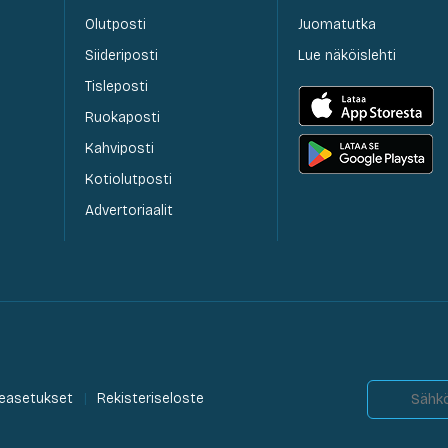
Olutposti
Juomatutka
Siideriposti
Lue näköislehti
Tisleposti
Ruokaposti
Kahviposti
Kotiolutposti
Advertoriaalit
easetukset
Rekisteriseloste