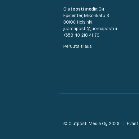
Olutposti media Oy
Epicenter, Mikonkatu 9
00100 Helsinki
juomaposti@juomaposti.fi
+358 40 218 41 79
Peruuta tilaus
© Olutposti Media Oy 2026
Eväst