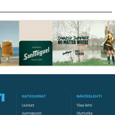
KATEGORIAT
NÄKÖISLEHTI
Uutiset
Tilaa lehti
Juomaposti
Oluttutka