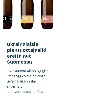
Ukrainalaisia
pientuottajasiid
ereitä nyt
Suomessa
Lokakuussa Alkon hyllyille
ilmestyy kolme erilaista
ukrainalaisen Ysla-
siideritalon
käsityöläissiideriä: Ysla...