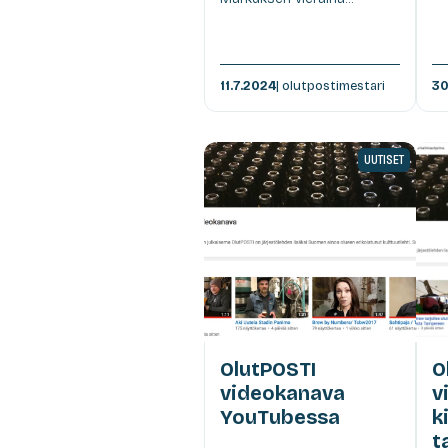
11.7.2024
| olutpostimestari
30
UUTISET
OlutPOSTI
O
videokanava
v
YouTubessa
k
t