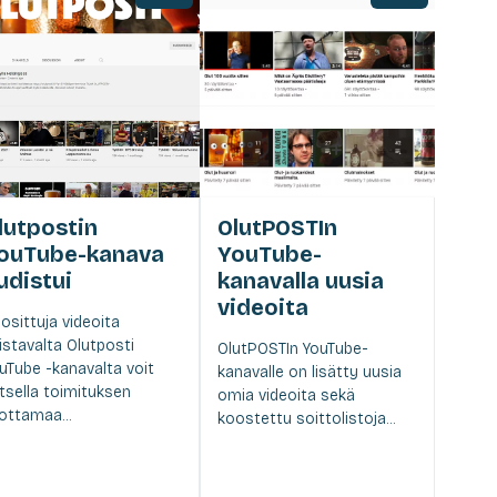
lutpostin
OlutPOSTIn
ouTube-kanava
YouTube-
udistui
kanavalla uusia
videoita
osittuja videoita
istavalta Olutposti
OlutPOSTIn YouTube-
uTube -kanavalta voit
kanavalle on lisätty uusia
tsella toimituksen
omia videoita sekä
ottamaa...
koostettu soittolistoja...