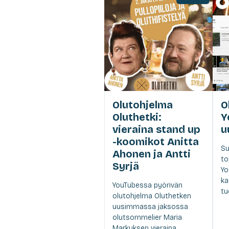
Olutohjelma
O
Oluthetki:
Y
vieraina stand up
u
-koomikot Anitta
Su
Ahonen ja Antti
to
Syrjä
Yo
ka
YouTubessa pyörivän
tu
olutohjelma Oluthetken
uusimmassa jaksossa
olutsommelier Maria
Markuksen vieraina...