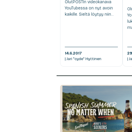
OlutPOSTIn videokanava
YouTubessa on nyt avoin
Ol
kaikille. Sieltä löytyy niin...
Yo
lu
ma
14.6.2017
29
| Jari "cyde" Hyttinen
| 