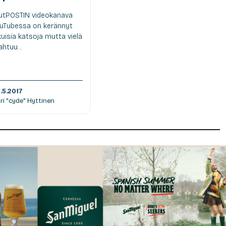
utPOSTIN videokanava
uTubessa on kerännyt
kuisia katsoja mutta vielä
htuu...
.5.2017
Jari "cyde" Hyttinen