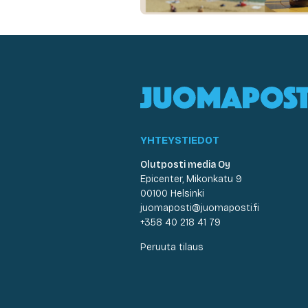
YHTEYSTIEDOT
Olutposti media Oy
Epicenter, Mikonkatu 9
00100 Helsinki
juomaposti@juomaposti.fi
+358 40 218 41 79
Peruuta tilaus