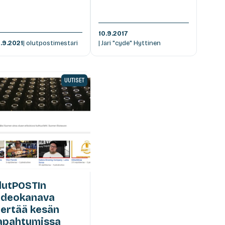
10.9.2017
.9.2021
| olutpostimestari
| Jari "cyde" Hyttinen
UUTISET
lutPOSTIn
ideokanava
iertää kesän
apahtumissa