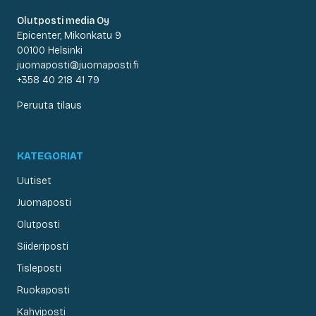
Olutposti media Oy
Epicenter, Mikonkatu 9
00100 Helsinki
juomaposti@juomaposti.fi
+358 40 218 41 79
Peruuta tilaus
KATEGORIAT
Uutiset
Juomaposti
Olutposti
Siideriposti
Tisleposti
Ruokaposti
Kahviposti