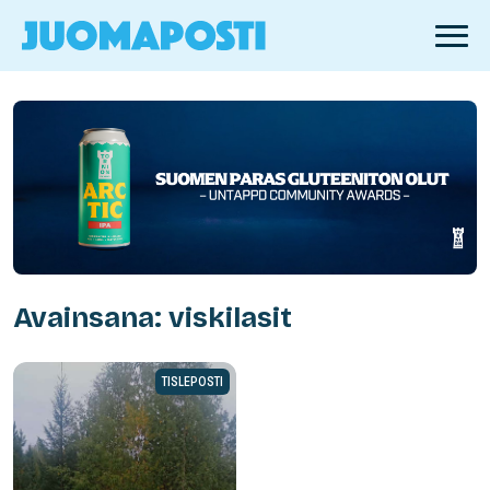
Avainsana: viskilasit
TISLEPOSTI