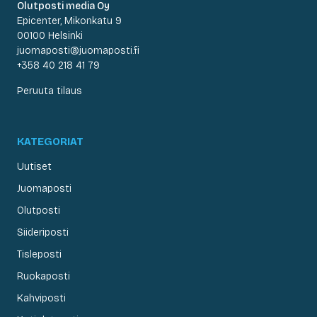
Olutposti media Oy
Epicenter, Mikonkatu 9
00100 Helsinki
juomaposti@juomaposti.fi
+358 40 218 41 79
Peruuta tilaus
KATEGORIAT
Uutiset
Juomaposti
Olutposti
Siideriposti
Tisleposti
Ruokaposti
Kahviposti