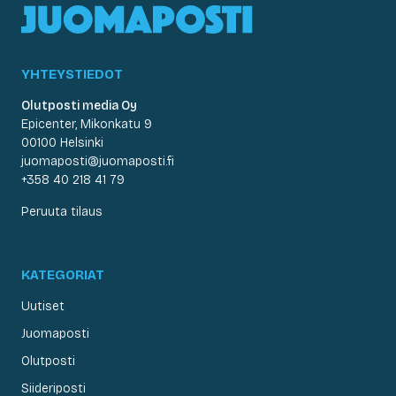
YHTEYSTIEDOT
Olutposti media Oy
Epicenter, Mikonkatu 9
00100 Helsinki
juomaposti@juomaposti.fi
+358 40 218 41 79
Peruuta tilaus
KATEGORIAT
Uutiset
Juomaposti
Olutposti
Siideriposti