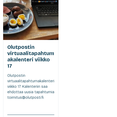
Olutpostin
virtuaalitapahtum
akalenteri viikko
17
Olutpostin
virtuaalitapahtumakalenteri
viikko 17. Kalenteriin saa
ehdottaa uusia tapahtumia
toimitus@olutposti.fi.