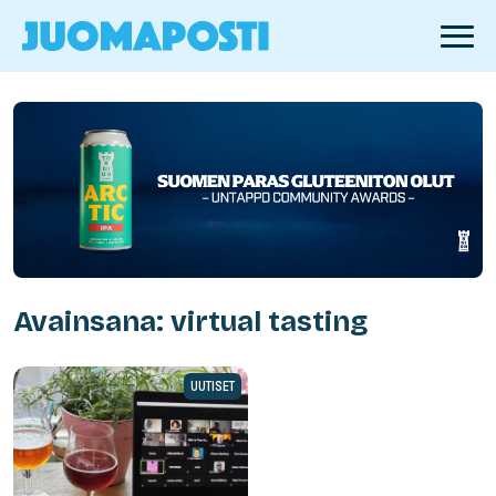
Avainsana: virtual tasting
UUTISET