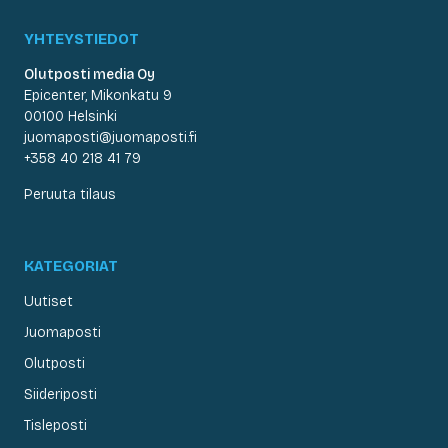
YHTEYSTIEDOT
Olutposti media Oy
Epicenter, Mikonkatu 9
00100 Helsinki
juomaposti@juomaposti.fi
+358 40 218 41 79
Peruuta tilaus
KATEGORIAT
Uutiset
Juomaposti
Olutposti
Siideriposti
Tisleposti