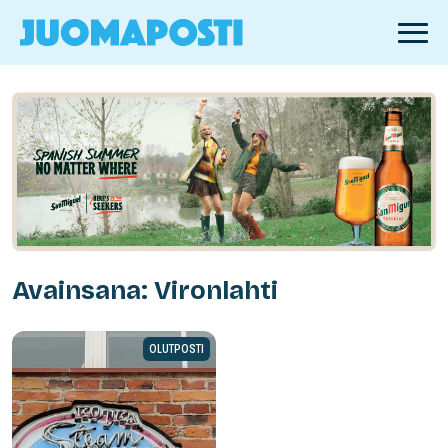
Avainsana: Vironlahti
OLUTPOSTI