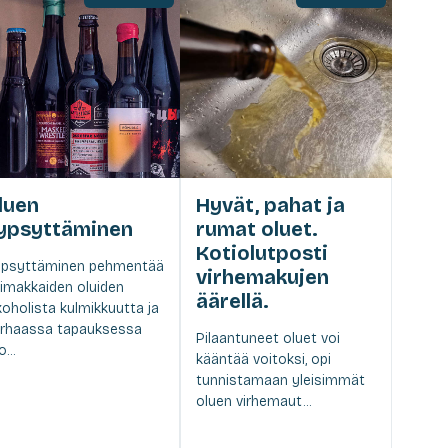
luen
Hyvät, pahat ja
ypsyttäminen
rumat oluet.
Kotiolutposti
psyttäminen pehmentää
virhemakujen
imakkaiden oluiden
äärellä.
koholista kulmikkuutta ja
rhaassa tapauksessa
Pilaantuneet oluet voi
...
kääntää voitoksi, opi
tunnistamaan yleisimmät
oluen virhemaut...