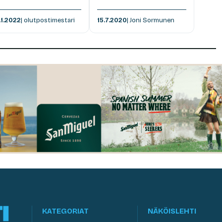
.1.2022
| olutpostimestari
15.7.2020
| Joni Sormunen
KATEGORIAT
NÄKÖISLEHTI