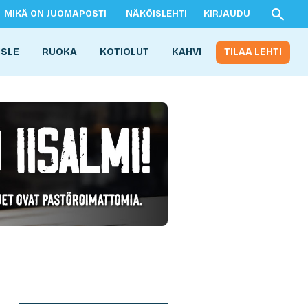
MIKÄ ON JUOMAPOSTI
NÄKÖISLEHTI
KIRJAUDU
ISLE
RUOKA
KOTIOLUT
KAHVI
TILAA LEHTI