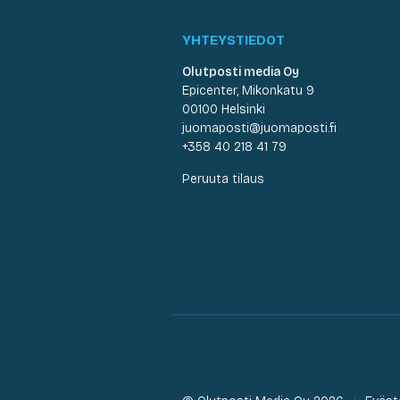
YHTEYSTIEDOT
Olutposti media Oy
Epicenter, Mikonkatu 9
00100 Helsinki
juomaposti@juomaposti.fi
+358 40 218 41 79
Peruuta tilaus