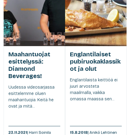
Maahantuojat
Englantilaiset
esittelyssä:
pubiruokaklassik
Diamond
ot ja olut
Beverages!
Englantilaista keittiöä ei
juuri arvosteta
Uudessa videosarjassa
maailmalla, vaikka
esittelemme oluen
omassa maassa sen...
maahantuojia. Keitä he
ovat ja mitä...
23.11.2021
| Harri Soinila
15.8.2018
| Anikó Lehtinen