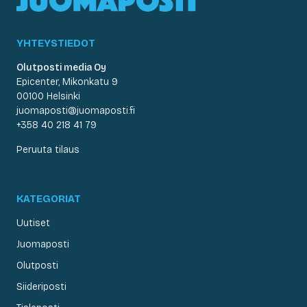
YHTEYSTIEDOT
Olutposti media Oy
Epicenter, Mikonkatu 9
00100 Helsinki
juomaposti@juomaposti.fi
+358 40 218 41 79
Peruuta tilaus
KATEGORIAT
Uutiset
Juomaposti
Olutposti
Siideriposti